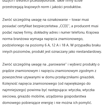
dużych i średnich przedsiębiorstw. Takie firmy ściśle
przestrzegają krajowych norm i jakości produktów.
Zwróć szczególną uwagę na oznakowanie – towar musi
posiadać certyfikat bezpieczeństwa „CCEE”, a producent musi
podać nazwę firmy, dokładny adres i numer telefonu. Krajowa
norma branżowa wymaga napięcia znamionowego,
podzielonego na poziomy 6 A, 12 A i 18 A. W przypadku braku
innych poziomów, produkt jest oznaczany jako niestandardowy.
Zwróć szczególną uwagę na „parowanie” i wybierz produkty o
prądzie znamionowym i napięciu znamionowym zgodnym z
powszechnie używanymi w domu przełącznikami gniazdek.
Kolejność napięcia znamionowego (od największego do
najmniejszego) powinna być następująca: wtyczka, wtyczka
sieciowa, gniazdo mobilne, urządzenia gospodarstwa
domowego pobierające energię i nie można ich pomylić.