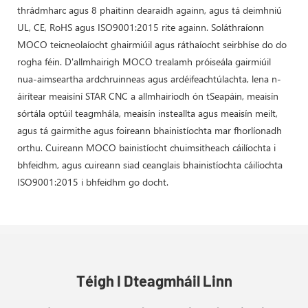
thrádmharc agus 8 phaitinn dearaidh againn, agus tá deimhniú
UL, CE, RoHS agus ISO9001:2015 rite againn. Soláthraíonn
MOCO teicneolaíocht ghairmiúil agus ráthaíocht seirbhíse do do
rogha féin. D'allmhairigh MOCO trealamh próiseála gairmiúil
nua-aimseartha ardchruinneas agus ardéifeachtúlachta, lena n-
áirítear meaisíní STAR CNC a allmhairíodh ón tSeapáin, meaisín
sórtála optúil teagmhála, meaisín insteallta agus meaisín meilt,
agus tá gairmithe agus foireann bhainistíochta mar fhorlíonadh
orthu. Cuireann MOCO bainistíocht chuimsitheach cáilíochta i
bhfeidhm, agus cuireann siad ceanglais bhainistíochta cáilíochta
ISO9001:2015 i bhfeidhm go docht.
Téigh I Dteagmháil Linn