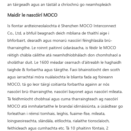
an táirgeadh agus an tástáil a chríochnú go neamhspleách
Maidir le nascóirí MOCO
Is fiontar ardteicneolaíochta é Shenzhen MOCO Interconnect
Co., Ltd, a bhfuil beagnach deich mbliana de thaithí aige i
bhforbairt, dearadh agus monarú nascóirí féinghlasála brú-
tharraingthe. Le roinnt paitinní údarásacha, is féidir le MOCO
réitigh chábla cáilithe atá neamhdhíobhálach don chomhshaol a
sholáthar duit. Le 1600 méadar cearnach d'áitreabh le haghaidh
taighde & forbartha agus táirgthe. Faoi bhainistíocht den scoth
agus iarrachtaí móra nuálaíochta le blianta fada ag foireann
MOCO, tá go leor táirgí coitianta forbartha againn ar nós
nascóirí brú-tharraingthe, nascóirí bayonet agus nascóirí míleata.
Tá feidhmíocht chobhsaí agus cuma tharraingteach ag nascóirí
MOCO atá inmhalartaithe le brandaí idirnáisiúnta, a úsáidtear go
forleathan i réimsí tomhais, leighis, fuaime-físe, míleata,
loingseoireachta, slándála, eitlíochta, rialaithe tionsclaíoch,
feithicleach agus cumhachta etc. Tá 10 phaitinn fóntais, 2