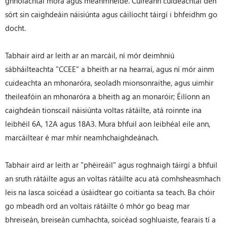
ghnólachtaí móra agus meánmhéide. Cuireann cuideachtaí den
sórt sin caighdeáin náisiúnta agus cáilíocht táirgí i bhfeidhm go
docht.
Tabhair aird ar leith ar an marcáil, ní mór deimhniú
sábháilteachta "CCEE" a bheith ar na hearraí, agus ní mór ainm
cuideachta an mhonaróra, seoladh mionsonraithe, agus uimhir
theileafóin an mhonaróra a bheith ag an monaróir; Éilíonn an
caighdeán tionscail náisiúnta voltas rátáilte, atá roinnte ina
leibhéil 6A, 12A agus 18A3. Mura bhfuil aon leibhéal eile ann,
marcáiltear é mar mhír neamhchaighdeánach.
Tabhair aird ar leith ar "phéireáil" agus roghnaigh táirgí a bhfuil
an sruth rátáilte agus an voltas rátáilte acu atá comhsheasmhach
leis na lasca soicéad a úsáidtear go coitianta sa teach. Ba chóir
go mbeadh ord an voltais rátáilte ó mhór go beag mar
bhreiseán, breiseán cumhachta, soicéad soghluaiste, fearais tí a