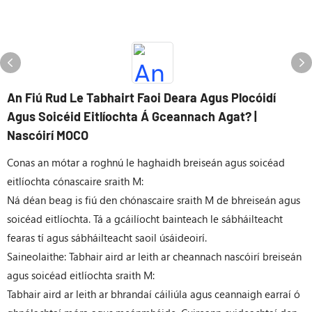
An Fiú Rud Le Tabhairt Faoi Deara Agus Plocóidí
Agus Soicéid Eitlíochta Á Gceannach Agat? |
Nascóirí MOCO
Conas an mótar a roghnú le haghaidh breiseán agus soicéad
eitlíochta cónascaire sraith M:
Ná déan beag is fiú den chónascaire sraith M de bhreiseán agus
soicéad eitlíochta. Tá a gcáilíocht bainteach le sábháilteacht
fearas tí agus sábháilteacht saoil úsáideoirí.
Saineolaithe: Tabhair aird ar leith ar cheannach nascóirí breiseán
agus soicéad eitlíochta sraith M:
Tabhair aird ar leith ar bhrandaí cáiliúla agus ceannaigh earraí ó