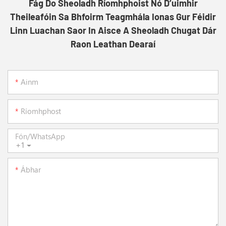
Fág Do Sheoladh Ríomhphoist Nó D’uimhir
Theileafóin Sa Bhfoirm Teagmhála Ionas Gur Féidir
Linn Luachan Saor In Aisce A Sheoladh Chugat Dár
Raon Leathan Dearaí
Ainm
Ríomhphost
Fón/whatsApp
+1
Ábhar