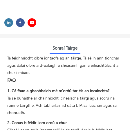
Sonraí Táirge
Tá feidhmíocht oibre iontaofa ag an táirge. Tá sé in ann tionchar
agus dálaí oibre ard-ualaigh a sheasamh gan a éifeachtúlacht a
chur i mbaol.
FAQ
1. Cá fhad a gheobhaidh mé m'ordú tar éis an íocaíochta?
Tá sé bunaithe ar chainníocht, cineálacha táirgí agus socrú na
roinne táirgthe. Ach tabharfaimid dáta ETA sa luachan agus sa
chonradh.
2. Conas is féidir liom ordú a chur
Cliceáil ar an gclib “teagmháil” le do thoil. Ansin is féidir leat