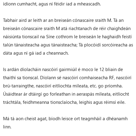
ídíonn cumhacht, agus ní féidir iad a mheascadh.
Tabhair aird ar leith ar an breiseán cónascaire sraith M. Tá an
breiseán cónascaire sraith M atá riachtanach de réir chaighdeán
náisiúnta tionscail na Síne cothrom le breiseán le haghaidh feistí
talún tánaisteacha agus tánaisteacha; Tá plocóidí sorcóireacha as
dáta agus ní gá iad a cheannach.
Is ardán díolacháin nascóirí gairmiúil é moco le 12 bliain de
thaithí sa tionscal. Díolann sé nascóirí comhaiseacha RF, nascóirí
brú-tarraingthe, nascóirí eitlíochta míleata, etc. go príomha.
Úsáidtear ár dtáirgí go forleathan in aeraspás míleata, eitlíocht
tráchtála, feidhmeanna tionsclaíocha, leighis agus réimsí eile.
Má tá aon cheist agat, bíodh leisce ort teagmháil a dhéanamh
linn.