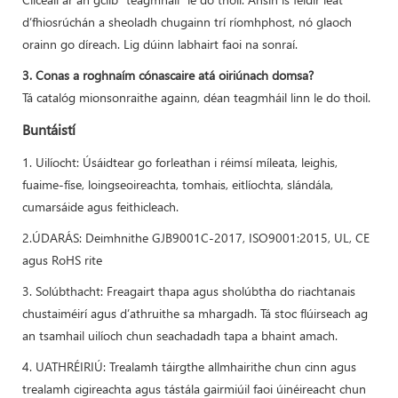
d’fhiosrúchán a sheoladh chugainn trí ríomhphost, nó glaoch
orainn go díreach. Lig dúinn labhairt faoi na sonraí.
3. Conas a roghnaím cónascaire atá oiriúnach domsa?
Tá catalóg mionsonraithe againn, déan teagmháil linn le do thoil.
Buntáistí
1. Uilíocht: Úsáidtear go forleathan i réimsí míleata, leighis,
fuaime-físe, loingseoireachta, tomhais, eitlíochta, slándála,
cumarsáide agus feithicleach.
2.ÚDARÁS: Deimhnithe GJB9001C-2017, ISO9001:2015, UL, CE
agus RoHS rite
3. Solúbthacht: Freagairt thapa agus sholúbtha do riachtanais
chustaiméirí agus d’athruithe sa mhargadh. Tá stoc flúirseach ag
an tsamhail uilíoch chun seachadadh tapa a bhaint amach.
4. UATHRÉIRIÚ: Trealamh táirgthe allmhairithe chun cinn agus
trealamh cigireachta agus tástála gairmiúil faoi úinéireacht chun