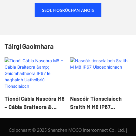
SEOL FIOSRÚCHÁN ANOIS
Táirgí Gaolmhara
Tionól Cábla Nascóra M8
Nascóir Tionsclaíoch
– Cábla Braiteora &
Sraith M M8 IP67
Gníomhaitheora IP67 Le
Uiscedhíonach
Haghaidh Uathoibriú
Cóipcheart © 2025 Shenzhen MOCO Interconnect Co., Ltd. |
Tionsclaíoch