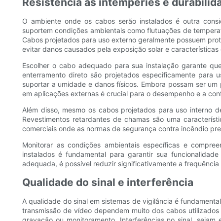
Resistência às intempéries e durabilid
O ambiente onde os cabos serão instalados é outra consi
suportem condições ambientais como flutuações de temperat
Cabos projetados para uso externo geralmente possuem prote
evitar danos causados ​​pela exposição solar e característic
Escolher o cabo adequado para sua instalação garante que
enterramento direto são projetados especificamente para 
suportar a umidade e danos físicos. Embora possam ser um p
em aplicações externas é crucial para o desempenho e a conf
Além disso, mesmo os cabos projetados para uso interno d
Revestimentos retardantes de chamas são uma característi
comerciais onde as normas de segurança contra incêndio pr
Monitorar as condições ambientais específicas e compreen
instalados é fundamental para garantir sua funcionalidad
adequada, é possível reduzir significativamente a frequência 
Qualidade do sinal e interferência
A qualidade do sinal em sistemas de vigilância é fundamental
transmissão de vídeo dependem muito dos cabos utilizados 
gravação ou monitoramento. Interferências no sinal, sejam e