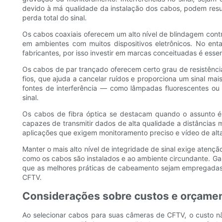
devido à má qualidade da instalação dos cabos, podem resul
perda total do sinal.
Os cabos coaxiais oferecem um alto nível de blindagem contr
em ambientes com muitos dispositivos eletrônicos. No enta
fabricantes, por isso investir em marcas conceituadas é ess
Os cabos de par trançado oferecem certo grau de resistência
fios, que ajuda a cancelar ruídos e proporciona um sinal mais
fontes de interferência — como lâmpadas fluorescentes o
sinal.
Os cabos de fibra óptica se destacam quando o assunto é q
capazes de transmitir dados de alta qualidade a distâncias m
aplicações que exigem monitoramento preciso e vídeo de alta
Manter o mais alto nível de integridade de sinal exige aten
como os cabos são instalados e ao ambiente circundante. Gar
que as melhores práticas de cabeamento sejam empregadas p
CFTV.
Considerações sobre custos e orçame
Ao selecionar cabos para suas câmeras de CFTV, o custo n