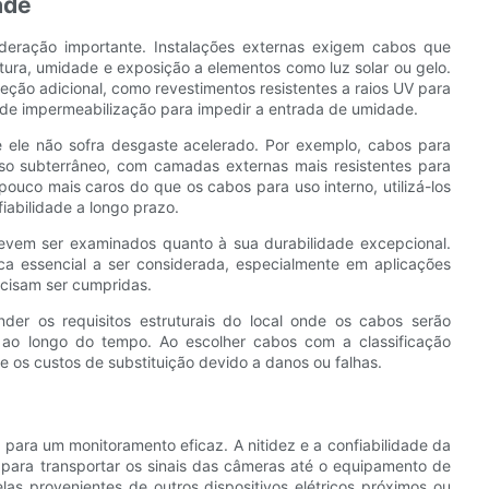
ade
deração importante. Instalações externas exigem cabos que
ura, umidade e exposição a elementos como luz solar ou gelo.
ção adicional, como revestimentos resistentes a raios UV para
as de impermeabilização para impedir a entrada de umidade.
 ele não sofra desgaste acelerado. Por exemplo, cabos para
uso subterrâneo, com camadas externas mais resistentes para
ouco mais caros do que os cabos para uso interno, utilizá-los
iabilidade a longo prazo.
evem ser examinados quanto à sua durabilidade excepcional.
ca essencial a ser considerada, especialmente em aplicações
ecisam ser cumpridas.
der os requisitos estruturais do local onde os cabos serão
e ao longo do tempo. Ao escolher cabos com a classificação
e os custos de substituição devido a danos ou falhas.
 para um monitoramento eficaz. A nitidez e a confiabilidade da
para transportar os sinais das câmeras até o equipamento de
las provenientes de outros dispositivos elétricos próximos ou