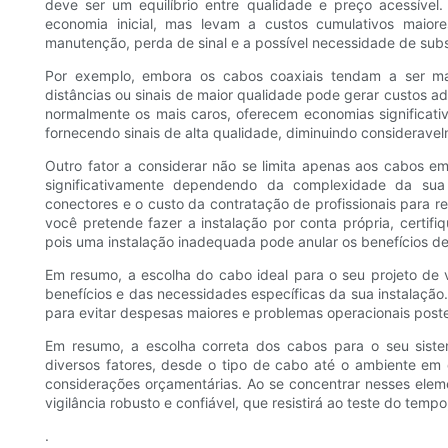
deve ser um equilíbrio entre qualidade e preço acessíve
economia inicial, mas levam a custos cumulativos maior
manutenção, perda de sinal e a possível necessidade de subs
Por exemplo, embora os cabos coaxiais tendam a ser mai
distâncias ou sinais de maior qualidade pode gerar custos ad
normalmente os mais caros, oferecem economias significat
fornecendo sinais de alta qualidade, diminuindo consideravel
Outro fator a considerar não se limita apenas aos cabos e
significativamente dependendo da complexidade da sua
conectores e o custo da contratação de profissionais para re
você pretende fazer a instalação por conta própria, certif
pois uma instalação inadequada pode anular os benefícios de
Em resumo, a escolha do cabo ideal para o seu projeto de 
benefícios e das necessidades específicas da sua instalação.
para evitar despesas maiores e problemas operacionais poste
Em resumo, a escolha correta dos cabos para o seu si
diversos fatores, desde o tipo de cabo até o ambiente em 
considerações orçamentárias. Ao se concentrar nesses elem
vigilância robusto e confiável, que resistirá ao teste do tem
.