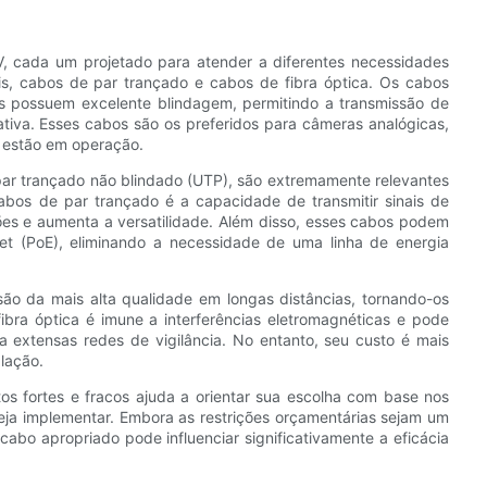
V, cada um projetado para atender a diferentes necessidades
s, cabos de par trançado e cabos de fibra óptica. Os cabos
les possuem excelente blindagem, permitindo a transmissão de
ativa. Esses cabos são os preferidos para câmeras analógicas,
a estão em operação.
par trançado não blindado (UTP), são extremamente relevantes
abos de par trançado é a capacidade de transmitir sinais de
ções e aumenta a versatilidade. Além disso, esses cabos podem
et (PoE), eliminando a necessidade de uma linha de energia
são da mais alta qualidade em longas distâncias, tornando-os
ibra óptica é imune a interferências eletromagnéticas e pode
ra extensas redes de vigilância. No entanto, seu custo é mais
lação.
s fortes e fracos ajuda a orientar sua escolha com base nos
seja implementar. Embora as restrições orçamentárias sejam um
 cabo apropriado pode influenciar significativamente a eficácia