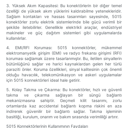
3. Yüksek Akım Kapasitesi: Bu konektörlerin bir diğer temel
özelliği de yüksek akım yüklerini kaldırabilme yetenekleridir.
Sağlam kontakları ve hassas tasarımları sayesinde, 5015
konektörler zorlu elektrik sistemlerinde bile gücü verimli bir
şekilde iletebilirler. Genellikle elektrikli araçlar, endüstriyel
makineler ve güç dağıtım sistemleri gibi uygulamalarda
kullanılırlar.
4. EMI/RFI Koruması: 5015 konnektörler, mükemmel
elektromanyetik girişim (EMI) ve radyo frekansı girişimi (RFI)
koruması sağlamak üzere tasarlanmıştır. Bu, iletilen sinyallerin
bütünlüğünü sağlar ve harici kaynaklardan gelen her türlü
paraziti önler. Koruma özellikleri, sinyal kalitesinin çok önemli
olduğu havacılık, telekomünikasyon ve askeri uygulamalar
için 5015 konnektörleri ideal hale getirir.
5. Kolay Takma ve Çıkarma: Bu konektörler, hızlı ve güvenli
takma ve çıkarma sağlayan bir süngü bağlantı
mekanizmasına sahiptir. Geçmeli kilit tasarımı, zorlu
ortamlarda kaz accidental bağlantı kopma riskini en aza
indirerek güvenilir bir bağlantı sağlar. Takma işleminin
basitliği, kurulum, onarım ve bakım sırasında verimliliği artırır.
5015 Konnektörlerinin Kullanımının Faydaları