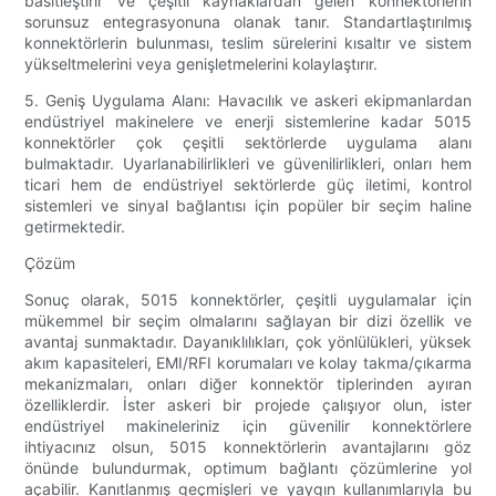
basitleştirir ve çeşitli kaynaklardan gelen konnektörlerin
sorunsuz entegrasyonuna olanak tanır. Standartlaştırılmış
konnektörlerin bulunması, teslim sürelerini kısaltır ve sistem
yükseltmelerini veya genişletmelerini kolaylaştırır.
5. Geniş Uygulama Alanı: Havacılık ve askeri ekipmanlardan
endüstriyel makinelere ve enerji sistemlerine kadar 5015
konnektörler çok çeşitli sektörlerde uygulama alanı
bulmaktadır. Uyarlanabilirlikleri ve güvenilirlikleri, onları hem
ticari hem de endüstriyel sektörlerde güç iletimi, kontrol
sistemleri ve sinyal bağlantısı için popüler bir seçim haline
getirmektedir.
Çözüm
Sonuç olarak, 5015 konnektörler, çeşitli uygulamalar için
mükemmel bir seçim olmalarını sağlayan bir dizi özellik ve
avantaj sunmaktadır. Dayanıklılıkları, çok yönlülükleri, yüksek
akım kapasiteleri, EMI/RFI korumaları ve kolay takma/çıkarma
mekanizmaları, onları diğer konnektör tiplerinden ayıran
özelliklerdir. İster askeri bir projede çalışıyor olun, ister
endüstriyel makineleriniz için güvenilir konnektörlere
ihtiyacınız olsun, 5015 konnektörlerin avantajlarını göz
önünde bulundurmak, optimum bağlantı çözümlerine yol
açabilir. Kanıtlanmış geçmişleri ve yaygın kullanımlarıyla bu