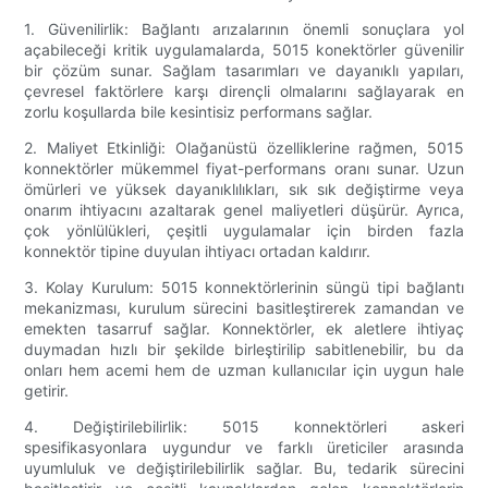
1. Güvenilirlik: Bağlantı arızalarının önemli sonuçlara yol
açabileceği kritik uygulamalarda, 5015 konektörler güvenilir
bir çözüm sunar. Sağlam tasarımları ve dayanıklı yapıları,
çevresel faktörlere karşı dirençli olmalarını sağlayarak en
zorlu koşullarda bile kesintisiz performans sağlar.
2. Maliyet Etkinliği: Olağanüstü özelliklerine rağmen, 5015
konnektörler mükemmel fiyat-performans oranı sunar. Uzun
ömürleri ve yüksek dayanıklılıkları, sık sık değiştirme veya
onarım ihtiyacını azaltarak genel maliyetleri düşürür. Ayrıca,
çok yönlülükleri, çeşitli uygulamalar için birden fazla
konnektör tipine duyulan ihtiyacı ortadan kaldırır.
3. Kolay Kurulum: 5015 konnektörlerinin süngü tipi bağlantı
mekanizması, kurulum sürecini basitleştirerek zamandan ve
emekten tasarruf sağlar. Konnektörler, ek aletlere ihtiyaç
duymadan hızlı bir şekilde birleştirilip sabitlenebilir, bu da
onları hem acemi hem de uzman kullanıcılar için uygun hale
getirir.
4. Değiştirilebilirlik: 5015 konnektörleri askeri
spesifikasyonlara uygundur ve farklı üreticiler arasında
uyumluluk ve değiştirilebilirlik sağlar. Bu, tedarik sürecini