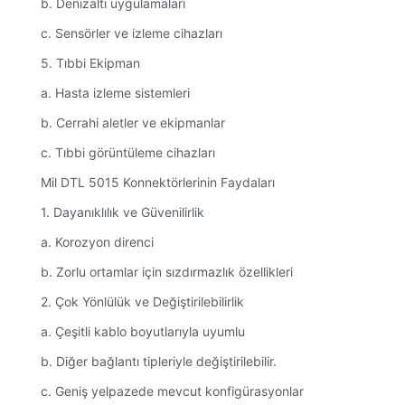
b. Denizaltı uygulamaları
c. Sensörler ve izleme cihazları
5. Tıbbi Ekipman
a. Hasta izleme sistemleri
b. Cerrahi aletler ve ekipmanlar
c. Tıbbi görüntüleme cihazları
Mil DTL 5015 Konnektörlerinin Faydaları
1. Dayanıklılık ve Güvenilirlik
a. Korozyon direnci
b. Zorlu ortamlar için sızdırmazlık özellikleri
2. Çok Yönlülük ve Değiştirilebilirlik
a. Çeşitli kablo boyutlarıyla uyumlu
b. Diğer bağlantı tipleriyle değiştirilebilir.
c. Geniş yelpazede mevcut konfigürasyonlar