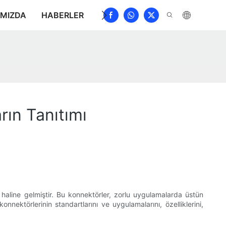
IMIZDA
HABERLER
İNDIRMEK
BIZE ULAŞIN
S
rın Tanıtımı
rt haline gelmiştir. Bu konnektörler, zorlu uygulamalarda üstün
ektörlerinin standartlarını ve uygulamalarını, özelliklerini,