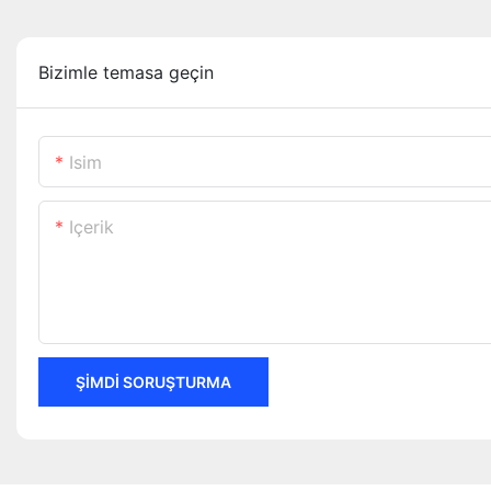
Bizimle temasa geçin
Isim
Içerik
ŞIMDI SORUŞTURMA