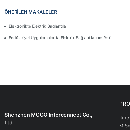
ÖNERILEN MAKALELER
Elektronikte Elektrik Bağlantıları Üzerinde Teknolojinin Etkisi
Endüstriyel Uygulamalarda Elektrik Bağlantılarının Rolü
PR
Shenzhen MOCO Interconnect Co.,
İtme
Ltd.
M Se