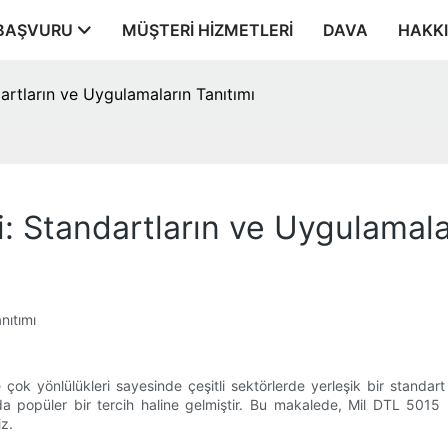
BAŞVURU
MÜŞTERI HIZMETLERI
DAVA
HAKK
artların ve Uygulamaların Tanıtımı
: Standartların ve Uygulamala
nıtımı
 ve çok yönlülükleri sayesinde çeşitli sektörlerde yerleşik bir standa
opüler bir tercih haline gelmiştir. Bu makalede, Mil DTL 5015 konn
iz.