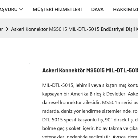
AŞVURU
MÜŞTERI HIZMETLERI
DAVA
HAKKIMIZ
er
Askeri Konnektör MS5015 MIL-DTL-5015 Endüstriyel Dişli 
Askeri Konnektör MS5015 MIL-DTL-5015 
MIL-DTL-5015, lehimli veya sıkıştırılmış konta
kapsayan bir Amerika Birleşik Devletleri Aske
dairesel konnektör ailesidir. MS5015 serisi as
radarda, deniz yönlendirme sistemlerinde, rob
DTL 5015 spesifikasyonlu fiş, 90° dirsek fiş,
bölme geçiş soketi içerir. Kolay takma ve çıka
yetenekleri nedeniyle seçilmiştir. Ayrıca, dem