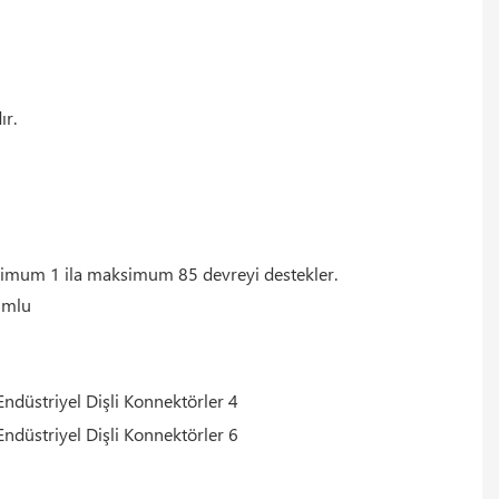
ır.
nimum 1 ila maksimum 85 devreyi destekler.
umlu