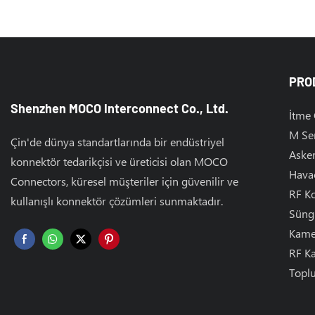
PRO
Shenzhen MOCO Interconnect Co., Ltd.
İtme
M Ser
Çin'de dünya standartlarında bir endüstriyel
Asker
konnektör tedarikçisi ve üreticisi olan MOCO
Havac
Connectors, küresel müşteriler için güvenilir ve
RF Ko
kullanışlı konnektör çözümleri sunmaktadır.
Süng
Kamer
RF Ka
Toplu