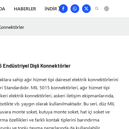
DA
HABERLER
İNDIRMEK
BIZE ULAŞIN
SIKÇA 
Konnektörler
Endüstriyel Dişli Konnektörler
klara sahip ağır hizmet tipi dairesel elektrik konnektörlerini
ri Standardıdır. MIL 5015 konnektörleri, ağır hizmet tipi
keri elektrik konnektörleri, askeri iletişim ekipmanlarında,
otikte vb. yaygın olarak kullanılmaktadır. Bu seri, düz MIL
 duvara monte soket, kutuya monte soket, hat içi soket ve
rma özellikleri ve farklı kontak tiplerini barındırma
iryolu ve toplu taşıma pazarlarında da kullanılabilir.