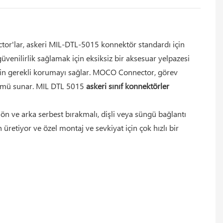
or'lar, askeri MIL-DTL-5015 konnektör standardı için
üvenilirlik sağlamak için eksiksiz bir aksesuar yelpazesi
 için gerekli korumayı sağlar. MOCO Connector, görev
özümü sunar. MIL DTL 5015
askeri sınıf konnektörler
 ön ve arka serbest bırakmalı, dişli veya süngü bağlantı
retiyor ve özel montaj ve sevkiyat için çok hızlı bir