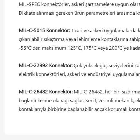
MIL-SPEC konnektörler, askeri şartnamelere uygun olara
Dikkate alınması gereken ürün parametreleri arasında kont
MIL-C-5015 Konnektör:
Ticari ve askeri uygulamalarda ku
çıkarılabilir sıkıştırma veya lehimleme kontaklarına sahi
-55°C'den maksimum 125°C, 175°C veya 200°C'ye kadar çal
MIL-C-22992 Konnektör:
Çok yüksek güç seviyelerini kald
elektrik konnektörleri, askeri ve endüstriyel uygulamalarda
MIL-C-26482 Konnektör:
MIL-C-26482, her biri sızdırmaz
bağlantı kesme olanağı sağlar. Seri I, verimli mekanik, ele
kontaklarıyla birbirine bağlanabilir ancak korumalı kon