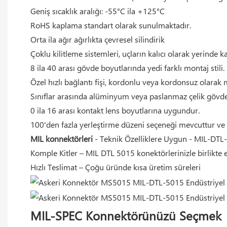
Geniş sıcaklık aralığı: -55°C ila +125°C
RoHS kaplama standart olarak sunulmaktadır.
Orta ila ağır ağırlıkta çevresel silindirik
Çoklu kilitleme sistemleri, uçların kalıcı olarak yerinde 
8 ila 40 arası gövde boyutlarında yedi farklı montaj stili.
Özel hızlı bağlantı fişi, kordonlu veya kordonsuz olarak 
Sınıflar arasında alüminyum veya paslanmaz çelik gövdel
0 ila 16 arası kontakt lens boyutlarına uygundur.
100'den fazla yerleştirme düzeni seçeneği mevcuttur v
MIL konnektörleri
- Teknik Özelliklere Uygun - MIL-DT
Komple Kitler – MIL DTL 5015 konektörlerinizle birlikte e
Hızlı Teslimat – Çoğu üründe kısa üretim süreleri
MIL-SPEC Konnektörünüzü Seçmek