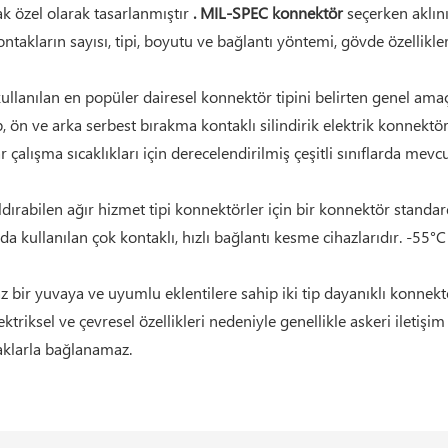
k özel olarak tasarlanmıştır
. MIL-SPEC konnektör
seçerken aklın
akların sayısı, tipi, boyutu ve bağlantı yöntemi, gövde özellikleri
llanılan en popüler dairesel konnektör tipini belirten genel amaç
p, ön ve arka serbest bırakma kontaklı silindirik elektrik konnektö
ışma sıcaklıkları için derecelendirilmiş çeşitli sınıflarda mevcu
ırabilen ağır hizmet tipi konnektörler için bir konnektör standardı
 kullanılan çok kontaklı, hızlı bağlantı kesme cihazlarıdır. -55°C il
 bir yuvaya ve uyumlu eklentilere sahip iki tip dayanıklı konnekt
ktriksel ve çevresel özellikleri nedeniyle genellikle askeri iletişim
taklarla bağlanamaz.