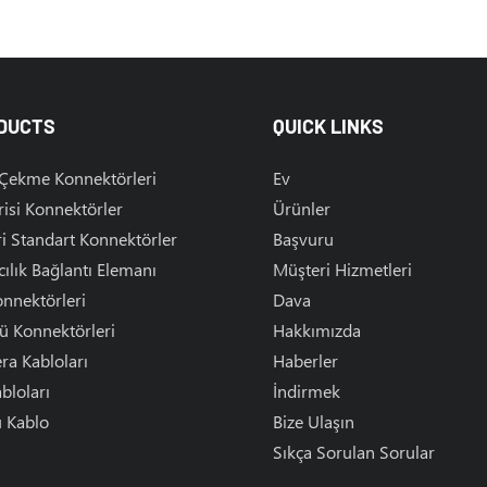
Amphenol Askeri Konnektö
DUCTS
QUICK LINKS
 Çekme Konnektörleri
Ev
isi Konnektörler
Ürünler
i Standart Konnektörler
Başvuru
ılık Bağlantı Elemanı
Müşteri Hizmetleri
nnektörleri
Dava
ü Konnektörleri
Hakkımızda
a Kabloları
Haberler
bloları
İndirmek
 Kablo
Bize Ulaşın
Sıkça Sorulan Sorular