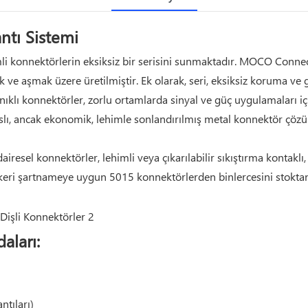
ntı Sistemi
konnektörlerin eksiksiz bir serisini sunmaktadır. MOCO Connect
ve aşmak üzere üretilmiştir. Ek olarak, seri, eksiksiz koruma ve g
yanıklı konnektörler, zorlu ortamlarda sinyal ve güç uygulamaları
nslı, ancak ekonomik, lehimle sonlandırılmış metal konnektör ç
resel konnektörler, lehimli veya çıkarılabilir sıkıştırma kontaklı,
keri şartnameye uygun 5015 konnektörlerden binlercesini stoktan ü
aları:
ntıları)