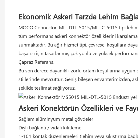
Ekonomik Askeri Tarzda Lehim Bağla
MOCO Connector, MIL-DTL-5015/MIL-C-5015 tipi lehimli 
tüm performans askeri konnektör özelliklerini karşılamak 
sunmaktadır. Bu ağır hizmet tipi, çevresel koşullara da
başarısı için tasarlanmış çok yönlü ve yüksek performa
Çapraz Referans.
Bu son derece dayanıklı, zorlu ortam koşullarına uygun dai
stillerinde mevcuttur. Geniş bileşen envanterimizden, as
şekilde teslimat sağlıyoruz.
Askeri Konektörün Özellikleri ve Fayd
Sağlam alüminyum metal gövdeler
Dişli bağlantı / vidalı kilitleme
1-101 kontak düzenlemeleri (lehim veya sıkıştırma bağla