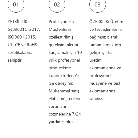
01
02
03
YETKİLİLİK:
Profesyonellik:
ÖZERKLİK: Üretim
GJB9001C-2017,
Müşterilerin
ve test işlemlerini
ISO9001:2015,
özelleştirilmiş
bağımsız olarak
UL, CE ve RoHS
gereksinimlerini
tamamlamak için
sertifikalarına
karşılamak için 10
gelişmiş ithal
sahiptir.
yıllık profesyonel
üretim
itme-çekme
ekipmanlarına ve
konnektörleri Ar-
profesyonel
Ge deneyimi;
muayene ve test
Mükemmel satış
ekipmanlarına
ekibi, müşterilerin
sahibiz.
sorunlarını
çözmelerine 7/24
yardımcı olur.