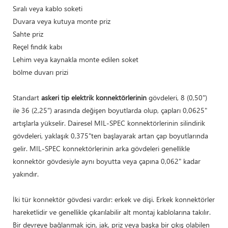
Sıralı veya kablo soketi
Duvara veya kutuya monte priz
Sahte priz
Reçel fındık kabı
Lehim veya kaynakla monte edilen soket
bölme duvarı prizi
Standart
askeri tip elektrik konnektörlerinin
gövdeleri, 8 (0,50")
ile 36 (2,25") arasında değişen boyutlarda olup, çapları 0,0625"
artışlarla yükselir. Dairesel MIL-SPEC konnektörlerinin silindirik
gövdeleri, yaklaşık 0,375"ten başlayarak artan çap boyutlarında
gelir. MIL-SPEC konnektörlerinin arka gövdeleri genellikle
konnektör gövdesiyle aynı boyutta veya çapına 0,062" kadar
yakındır.
İki tür konnektör gövdesi vardır: erkek ve dişi. Erkek konnektörler
hareketlidir ve genellikle çıkarılabilir alt montaj kablolarına takılır.
Bir devreye bağlanmak için, jak, priz veya başka bir çıkış olabilen