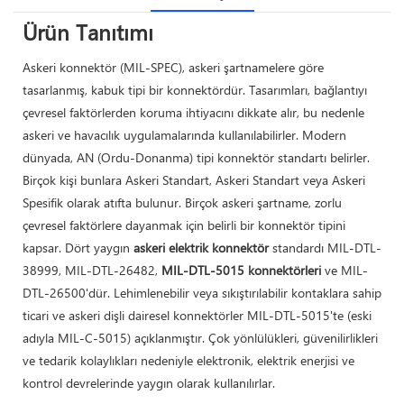
Ürün Tanıtımı
Askeri konnektör (MIL-SPEC), askeri şartnamelere göre
tasarlanmış, kabuk tipi bir konnektördür. Tasarımları, bağlantıyı
çevresel faktörlerden koruma ihtiyacını dikkate alır, bu nedenle
askeri ve havacılık uygulamalarında kullanılabilirler. Modern
dünyada, AN (Ordu-Donanma) tipi konnektör standartı belirler.
Birçok kişi bunlara Askeri Standart, Askeri Standart veya Askeri
Spesifik olarak atıfta bulunur. Birçok askeri şartname, zorlu
çevresel faktörlere dayanmak için belirli bir konnektör tipini
kapsar. Dört yaygın
askeri elektrik konnektör
standardı MIL-DTL-
38999, MIL-DTL-26482,
MIL-DTL-5015 konnektörleri
ve MIL-
DTL-26500'dür. Lehimlenebilir veya sıkıştırılabilir kontaklara sahip
ticari ve askeri dişli dairesel konnektörler MIL-DTL-5015'te (eski
adıyla MIL-C-5015) açıklanmıştır. Çok yönlülükleri, güvenilirlikleri
ve tedarik kolaylıkları nedeniyle elektronik, elektrik enerjisi ve
kontrol devrelerinde yaygın olarak kullanılırlar.