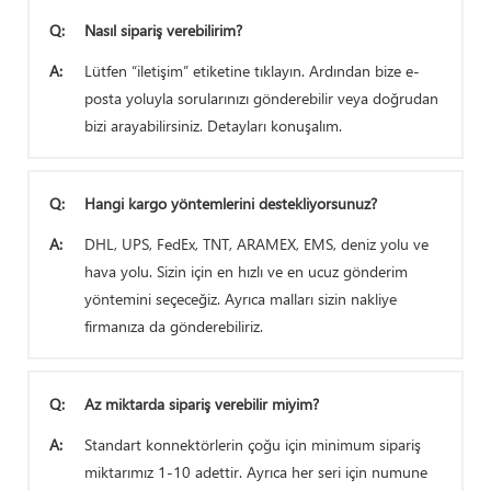
Q:
Nasıl sipariş verebilirim?
A:
Lütfen “iletişim” etiketine tıklayın. Ardından bize e-
posta yoluyla sorularınızı gönderebilir veya doğrudan
bizi arayabilirsiniz. Detayları konuşalım.
Q:
Hangi kargo yöntemlerini destekliyorsunuz?
A:
DHL, UPS, FedEx, TNT, ARAMEX, EMS, deniz yolu ve
hava yolu. Sizin için en hızlı ve en ucuz gönderim
yöntemini seçeceğiz. Ayrıca malları sizin nakliye
firmanıza da gönderebiliriz.
Q:
Az miktarda sipariş verebilir miyim?
A:
Standart konnektörlerin çoğu için minimum sipariş
miktarımız 1-10 adettir. Ayrıca her seri için numune