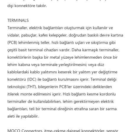
dişi konnektöre takılır.
TERMINALS
Terminaller, elektrik bağlantıları oluşturmak için kullanılır ve
vidalar, pabuçlar, kafes kelepçeler, doğrudan baskılı devre kartına
(PCB) lehimlenmiş teller, hızlı bağlantı uçları ve sıkıştırma gibi
çeşitli basit terminal cihazları vardır. Daha karmaşık terminaller,
konektörlerin başka bir metal yüzeye lehimlenmeden önce bir
lehim kabına veya terminale yerleştirilmesini; veya düz
kablolardaki kablo yalıtımını keserek bir yalıtım yer değiştirme
konektörü (IDC) ile bağlantı kurulmasını içerir. Terminal deliği
teknolojisi (THT), bileşenlerin PCB'ler üzerindeki deliklerden
itilerek monte edilmesini içerir. Hızlı bağlantı kesme kordonlu
terminaller de kullanılabilirken, lehim gerektirmeyen elektrik
bağlantıları, teli bir terminal direğinin etrafına saran bir sarma
aleti ile yapılabilir.
MOCO Connectors, itme-çekme dairesel konnektörler, sensör