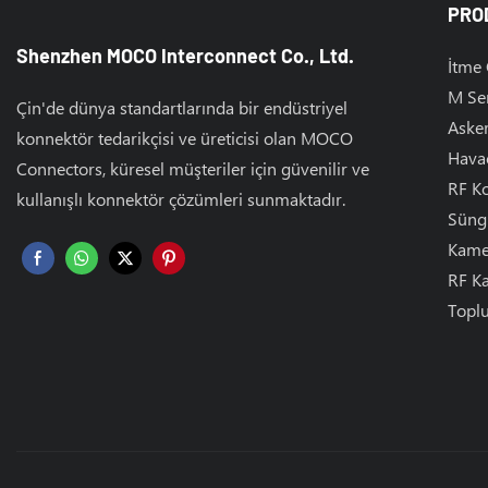
PRO
Shenzhen MOCO Interconnect Co., Ltd.
İtme
M Ser
Çin'de dünya standartlarında bir endüstriyel
Asker
konnektör tedarikçisi ve üreticisi olan MOCO
Havac
Connectors, küresel müşteriler için güvenilir ve
RF Ko
kullanışlı konnektör çözümleri sunmaktadır.
Süng
Kamer
RF Ka
Toplu