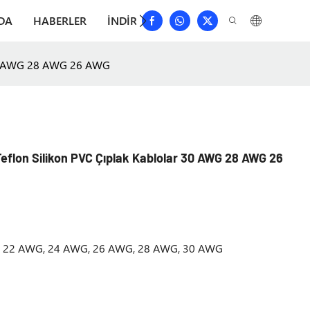
DA
HABERLER
İNDIRMEK
BIZE ULAŞIN
SIKÇA 
r 30 AWG 28 AWG 26 AWG
 Teflon Silikon PVC Çıplak Kablolar 30 AWG 28 AWG 26
WG, 22 AWG, 24 AWG, 26 AWG, 28 AWG, 30 AWG