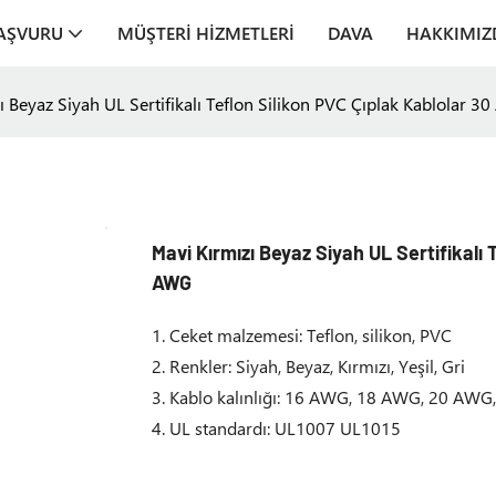
AŞVURU
MÜŞTERI HIZMETLERI
DAVA
HAKKIMIZ
ı Beyaz Siyah UL Sertifikalı Teflon Silikon PVC Çıplak Kablola
Mavi Kırmızı Beyaz Siyah UL Sertifikalı
AWG
1. Ceket malzemesi: Teflon, silikon, PVC
2. Renkler: Siyah, Beyaz, Kırmızı, Yeşil, Gri
3. Kablo kalınlığı: 16 AWG, 18 AWG, 20 A
4. UL standardı: UL1007 UL1015