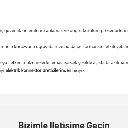
ırken, güvenlik önlemlerini anlamak ve doğru kurulum prosedürlerin
zamanla korozyona uğrayabilir ve bu da performansını etkileyebilir
 veya iletken malzemelerle temas edecek şekilde açıkta bırakılmama
iyi
elektrik konnektör üreticilerinden
biriyiz.
Bizimle Iletişime Geçin