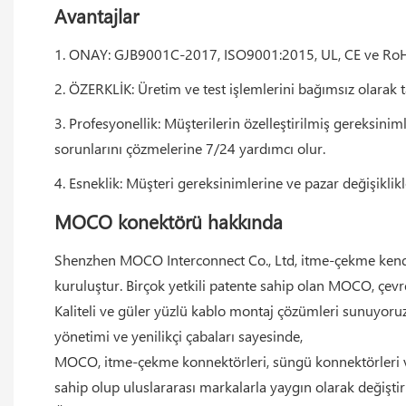
Avantajlar
1. ONAY: GJB9001C-2017, ISO9001:2015, UL, CE ve RoHS s
2. ÖZERKLİK: Üretim ve test işlemlerini bağımsız olarak
3. Profesyonellik: Müşterilerin özelleştirilmiş gereksin
sorunlarını çözmelerine 7/24 yardımcı olur.
4. Esneklik: Müşteri gereksinimlerine ve pazar değişiklikl
MOCO konektörü hakkında
Shenzhen MOCO Interconnect Co., Ltd, itme-çekme kendinde
kuruluştur. Birçok yetkili patente sahip olan MOCO, çev
Kaliteli ve güler yüzlü kablo montaj çözümleri sunuyoru
yönetimi ve yenilikçi çabaları sayesinde,
MOCO, itme-çekme konnektörleri, süngü konnektörleri ve
sahip olup uluslararası markalarla yaygın olarak değiştiril