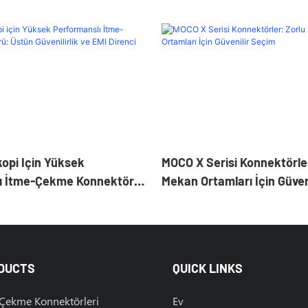
opi Için Yüksek
MOCO X Serisi Konnektörler
ı İtme-Çekme Konnektörü:
Mekan Ortamları İçin Güven
lirlik Ve EMI Direnci
DUCTS
QUICK LINKS
 Çekme Konnektörleri
Ev