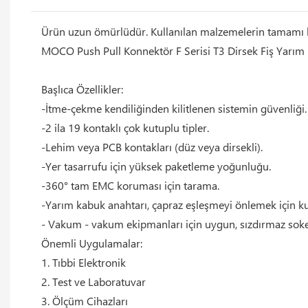
Ürün uzun ömürlüdür. Kullanılan malzemelerin tamamı biri
MOCO Push Pull Konnektör F Serisi T3 Dirsek Fiş Yarı
Başlıca Özellikler:
-İtme-çekme kendiliğinden kilitlenen sistemin güvenliği.
-2 ila 19 kontaklı çok kutuplu tipler.
-Lehim veya PCB kontakları (düz veya dirsekli).
-Yer tasarrufu için yüksek paketleme yoğunluğu.
-360° tam EMC koruması için tarama.
-Yarım kabuk anahtarı, çapraz eşleşmeyi önlemek için kul
- Vakum - vakum ekipmanları için uygun, sızdırmaz soke
Önemli Uygulamalar:
1. Tıbbi Elektronik
2. Test ve Laboratuvar
3. Ölçüm Cihazları