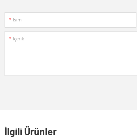
Isim
Içerik
İlgili Ürünler