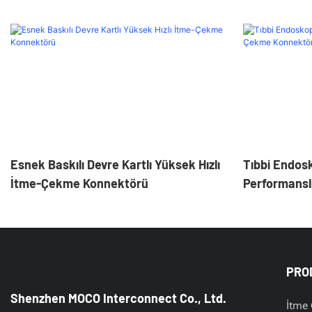
Esnek Baskılı Devre Kartlı Yüksek Hızlı
Tıbbi Endosk
İtme-Çekme Konnektörü
Performansl
Üstün Güveni
PRO
Shenzhen MOCO Interconnect Co., Ltd.
İtme