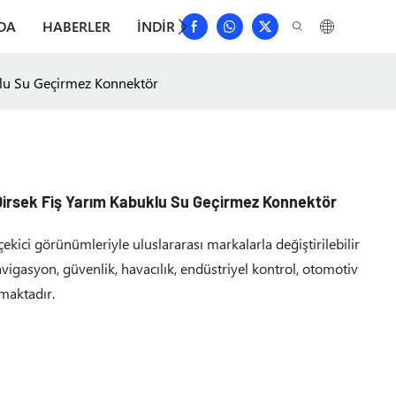
DA
HABERLER
İNDIRMEK
BIZE ULAŞIN
SIKÇA 
klu Su Geçirmez Konnektör
Dirsek Fiş Yarım Kabuklu Su Geçirmez Konnektör
ekici görünümleriyle uluslararası markalarla değiştirilebilir
navigasyon, güvenlik, havacılık, endüstriyel kontrol, otomotiv
lmaktadır.