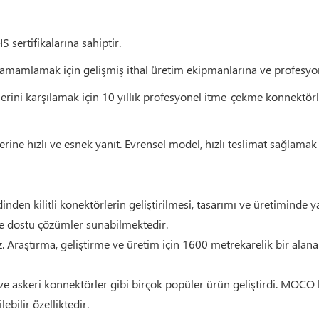
ertifikalarına sahiptir.
 tamamlamak için gelişmiş ithal üretim ekipmanlarına ve profesyo
imlerini karşılamak için 10 yıllık profesyonel itme-çekme konnektö
erine hızlı ve esnek yanıt. Evrensel model, hızlı teslimat sağlamak i
n kilitli konektörlerin geliştirilmesi, tasarımı ve üretiminde ya
re dostu çözümler sunabilmektedir.
z. Araştırma, geliştirme ve üretim için 1600 metrekarelik bir al
 askeri konnektörler gibi birçok popüler ürün geliştirdi. MOCO k
ebilir özelliktedir.