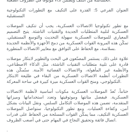
العنوان الفرعي 5: القدرة على التكيف مع التطورات التكنولوجية
المستقبلية
مع تطور تكنولوجيا الاتصالات العسكرية، يجب أن تتكيف الموصلات
العسكرية لتلبية المتطلبات الجديدة والتقنيات الناشئة. يتيح التصميم
المعياري للموصلات العسكرية سهولة التحديث والتوسع المستقبلي.
تمكّن هذه المرونة القوات العسكرية من دمج الأجهزة والأنظمة الجديدة
بسلاسة، مع الحفاظ على التوافق مع معايير الاتصالات المتطورة.
علاوة على ذلك، يستثمر المصنّعون في البحث والتطوير لابتكار موصلات
قادرة على تلبية متطلبات التقنيات الناشئة، مثل الذكاء الاصطناعي،
والأنظمة غير المأهولة، والاتصالات الفضائية الآمنة. ستُمكّن هذه
التطورات أنظمة الاتصالات العسكرية من البقاء في طليعة الابتكار
التكنولوجي، ومنح القوات العسكرية ميزة كبيرة في ساحة المعركة.
ختاماً، تُعدّ الموصلات العسكرية مكونات أساسية لأنظمة الاتصالات
العسكرية. فبفضل متانتها وموثوقيتها وتعدد استخداماتها وميزاتها
المتقدمة، تضمن هذه الموصلات التكامل السلس، ونقل البيانات بشكل
آمن، وكفاءة العمليات. ومع تطور التكنولوجيا، ستواصل الموصلات
العسكرية التكيف، مما يمكّن القوات المسلحة من الحفاظ على قدرات
اتصال فائقة وتحقيق النجاح في المهام حتى في أصعب الظروف.
.