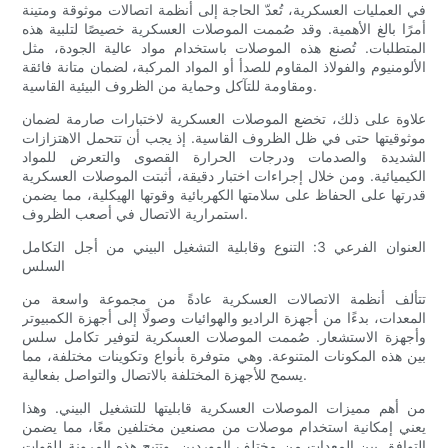
في العمليات العسكرية، تُعدّ الحاجة إلى أنظمة اتصالات موثوقة ومتينة
أمرًا بالغ الأهمية. وقد صُممت الموصلات العسكرية خصيصًا لتلبية هذه
المتطلبات. تُصنع هذه الموصلات باستخدام مواد عالية الجودة، مثل
الألومنيوم والفولاذ المقاوم للصدأ أو المواد المركبة، لضمان متانة فائقة
ومقاومة للتآكل وحماية من الظروف البيئية القاسية.
علاوة على ذلك، تخضع الموصلات العسكرية لاختبارات صارمة لضمان
موثوقيتها حتى في ظل الظروف القاسية. إذ يجب أن تتحمل الاهتزازات
الشديدة والصدمات ودرجات الحرارة القصوى والتعرض للمواد
الكيميائية. ومن خلال إجراءات اختبار دقيقة، أثبتت الموصلات العسكرية
قدرتها على الحفاظ على سلامتها الكهربائية وقوتها الهيكلية، مما يضمن
استمرارية الاتصال في أصعب الظروف.
العنوان الفرعي 3: التنوع وقابلية التشغيل البيني من أجل التكامل
السلس
تتألف أنظمة الاتصالات العسكرية عادةً من مجموعة واسعة من
المعدات، بدءًا من أجهزة الراديو والهوائيات وصولًا إلى أجهزة الكمبيوتر
وأجهزة الاستشعار. صُممت الموصلات العسكرية لتوفير تكامل سلس
بين هذه المكونات المتنوعة. وهي متوفرة بأنواع وتكوينات مختلفة، مما
يسمح للأجهزة المختلفة بالاتصال والتواصل بفعالية.
من أهم مميزات الموصلات العسكرية قابليتها للتشغيل البيني. وهذا
يعني إمكانية استخدام موصلات من مصنعين مختلفين معًا، مما يضمن
التوافق بين المعدات من مختلف الموردين. وتتيح هذه المرونة للقوات