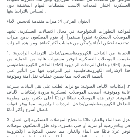
العسكرية اختيار المعدات الأنسب لمتطلبات المهام المختلفة دون
المساس بالترابط بينها.
العنوان الفرعي 4: ميزات متقدمة لتحسين الأداء
لمواكبة التطورات التكنولوجية في مجال الاتصالات العسكرية، تشهد
الموصلات العسكرية تطوراً مستمراً. إذ يقوم المصنّعون بدمج ميزات
متقدمة تُحسّن الأداء وتُمكّن من عمليات أكثر كفاءة. ومن هذه الميزات:
1. الحماية من التداخل الكهرومغناطيسي/تداخل الترددات الراديوية:
صُممت الموصلات العسكرية لتوفير مستويات عالية من الحماية من
التداخل الكهرومغناطيسي (EMI) وتداخل الترددات الراديوية (RFI). يمنع
هذا الإشارات الكهرومغناطيسية غير المرغوب فيها من التأثير على
أنظمة الاتصالات، مما يضمن عمليات نقل آمنة وموثوقة.
٢. إمكانيات الألياف الضوئية: مع تزايد الطلب على نقل البيانات بسرعة
عالية وموثوقية، أصبحت الموصلات العسكرية مزودة بإمكانيات الألياف
الضوئية. توفر هذه الموصلات نطاقًا تردديًا أعلى بكثير، وهي مقاومة
للتداخل الكهرومغناطيسي/تداخل الترددات الراديوية، مما يوفر قنوات
اتصال أسرع وأكثر أمانًا.
3. عزل ضد الماء والغبار: غالبًا ما تحتاج الموصلات العسكرية إلى العمل
في بيئات رطبة أو متربة أو حتى مغمورة. وقد طوّر المصنّعون موصلات
توفر عزلًا فائقًا ضد الماء والغبار، مما يحمي المكونات الإلكترونية
الحساسة من التلف ويضمن أداءً موثوقًا في الظروف الصعبة.