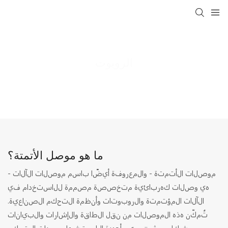
الروبوت
الروبوت
طلب
MOCO Interconnect
ما هو موصل الأتمتة؟
موصلات الأتمتة - والمعروفة أيضًا باسم موصلات الآلات -
هي وصلات كهربائية متخصصة مصممة للاستخدام في
الآلات المؤتمتة والروبوتات وأنظمة التحكم الصناعية.
تُمكّن هذه الموصلات من نقل الطاقة والإشارات والبيانات
بشكل موثوق بين أجهزة الاستشعار ووحدات التحكم