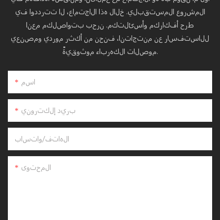
المشروع المستقبلي. خلال هذا الاجتماع، لا تترددوا في
طرح أفكاركم وأسئلتكم. نرحب بتواصلكم معنا
للاستفسار عن منتجاتنا، فنحن من أكثر موردي ومصنعي
موصلات الكهرباء موثوقيةً.
اسم
بريد إلكتروني
الهاتف/واتساب
المحتوى