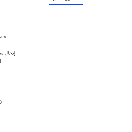
2. لح
4. إدخال
5