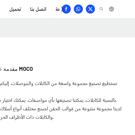
الأسئلة الشائعة
اتصل بنا
تحميل
أ
مقدمة عن موصلات الدفع والسحب الدائرية، موصل MOCO
نستطيع تصنيع مجموعة واسعة من الكابلات والموصلات. إليكم
بالنسبة للكابلات، يمكننا تصنيعها بأي مواصفات. يمكنك اختيار طول الكابل ولونه ومادة غلافه وقطر سلكه وشكله.
لدينا مجموعة متنوعة من قوالب الحقن لصنع مختلف أنواع أسلاك الت
والكابلات ذات التفرع على شكل حرف Y، والكابلات ذات الأطراف الحرة، وغيرها.