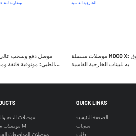
موصلات سلسلة MOCO X: الخيار الموثوق
موصل دفع وسحب عالي ال
به للبيئات الخارجية القاسية
الطبي: موثوقية فائقة ومق
الك
DUCTS
QUICK LINKS
الصفحة الرئيسية
موصلات الدفع وا
منتجات
موصلات سلسلة M
طلب
موصلات المواصفات العس