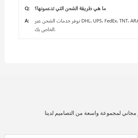
ما هي طريقة الشحن التي تدعمونها؟
Q:
نوفر خدمات الشحن عبر DHL، UPS، FedEx، TNT، ARAMEX، EMS، بالإضافة إلى الشحن البحري والجوي. سنختار لك أسرع وأرخص طريقة شحن. كما يمكننا شحن البضائع إلى وكيل الشحن
A:
الخاص بك.