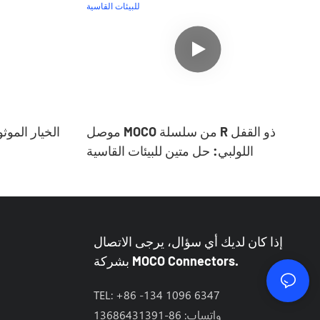
موصل MOCO من سلسلة R ذو القفل
اللولبي: حل متين للبيئات القاسية
إذا كان لديك أي سؤال، يرجى الاتصال
بشركة MOCO Connectors.
TEL: +86 -134 1096 6347
واتساب: 86-13686431391