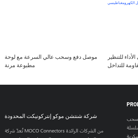
أداء للتنظير
موصل دفع وسحب عالي السرعة مع لوحة
اومة للتداخل
مطبوعة مرنة
هرومغناطيسي
PRO
شركة شنتشن موكو إنتركونيكت المحدودة
لسحب
تُعدّ شركة MOCO Connectors من الشركات الرائدة
كرية