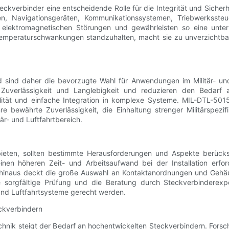
eckverbinder eine entscheidende Rolle für die Integrität und Siche
, Navigationsgeräten, Kommunikationssystemen, Triebwerkssteue
 elektromagnetischen Störungen und gewährleisten so eine unterb
Temperaturschwankungen standzuhalten, macht sie zu unverzicht
d sind daher die bevorzugte Wahl für Anwendungen im Militär- und
Zuverlässigkeit und Langlebigkeit und reduzieren den Bedarf a
ität und einfache Integration in komplexe Systeme. MIL-DTL-5015
hre bewährte Zuverlässigkeit, die Einhaltung strenger Militärspez
är- und Luftfahrtbereich.
bieten, sollten bestimmte Herausforderungen und Aspekte berüc
nen höheren Zeit- und Arbeitsaufwand bei der Installation erford
 hinaus deckt die große Auswahl an Kontaktanordnungen und Gehä
 sorgfältige Prüfung und die Beratung durch Steckverbinderexper
 und Luftfahrtsysteme gerecht werden.
ckverbindern
technik steigt der Bedarf an hochentwickelten Steckverbindern. Forsc