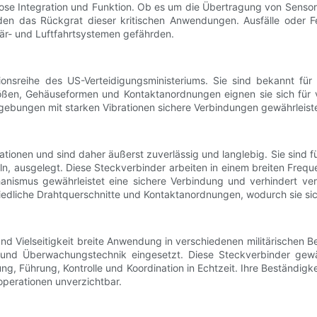
ose Integration und Funktion. Ob es um die Übertragung von Senso
lden das Rückgrat dieser kritischen Anwendungen. Ausfälle oder 
tär- und Luftfahrtsystemen gefährden.
onsreihe des US-Verteidigungsministeriums. Sie sind bekannt für 
n, Gehäuseformen und Kontaktanordnungen eignen sie sich für v
ebungen mit starken Vibrationen sichere Verbindungen gewährleist
ationen und sind daher äußerst zuverlässig und langlebig. Sie sind
teln, ausgelegt. Diese Steckverbinder arbeiten in einem breiten Fre
anismus gewährleistet eine sichere Verbindung und verhindert ver
chiedliche Drahtquerschnitte und Kontaktanordnungen, wodurch sie s
nd Vielseitigkeit breite Anwendung in verschiedenen militärischen 
und Überwachungstechnik eingesetzt. Diese Steckverbinder gewä
ng, Führung, Kontrolle und Koordination in Echtzeit. Ihre Beständi
roperationen unverzichtbar.