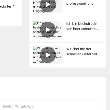
professionell und
ächster
unkompliziert im
Umgang.
Ich bin beeindruckt
von ihrer schnellen
Reaktion auf unsere
Anfragen.
Wir sind mit der
schnellen Lieferzeit
und dem guten Preis
zufrieden.
Telefon/WhatsApp