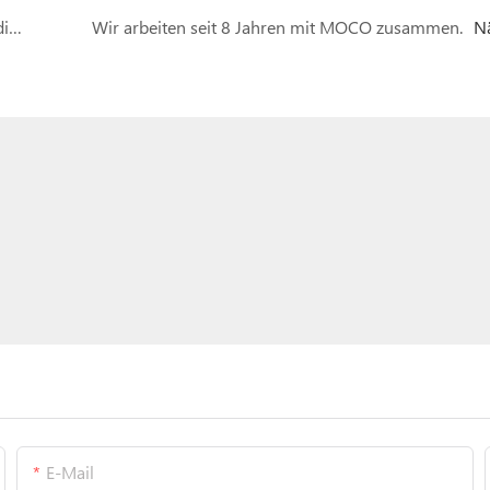
Kundenmeinung | 8 Jahre Vertrauen: Warum die Future Products Group MOCO empfiehlt
Wir arbeiten seit 8 Jahren mit MOCO zusammen.
N
E-Mail