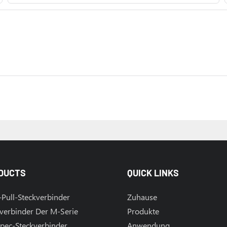
DUCTS
QUICK LINKS
Pull-Steckverbinder
Zuhause
verbinder Der M-Serie
Produkte
pec-Steckverbinder
Anwendung