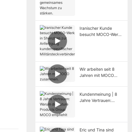
Zusammenarbeit für
gemeinsames
Wachstum zu stärken.
Iranischer Kunde
besucht MOCO-Werk
in Shenzhen zur
Anfertigung
kundenspezifischer
Militärsteckverbinder
Wir arbeiten seit 8
Jahren mit MOCO
zusammen.
Kundenmeinung | 8
Jahre Vertrauen:
Warum die Future
Products Group
MOCO empfiehlt
Eric und Tina sind