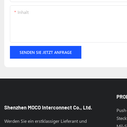
Inhalt
SENDEN SIE JETZT ANFRAGE
PRO
Shenzhen MOCO Interconnect Co., Ltd.
Push-
Steck
Werden Sie ein erstklassiger Lieferant und
Mil-S