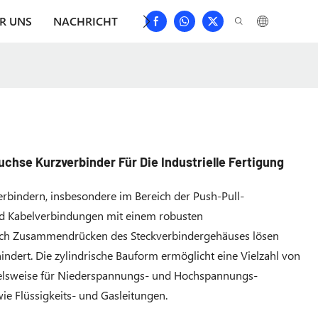
R UNS
NACHRICHT
HERUNTERLADEN
KONTAKTIER
hse Kurzverbinder Für Die Industrielle Fertigung
rbindern, insbesondere im Bereich der Push-Pull-
ind Kabelverbindungen mit einem robusten
rch Zusammendrücken des Steckverbindergehäuses lösen
hindert. Die zylindrische Bauform ermöglicht eine Vielzahl von
elsweise für Niederspannungs- und Hochspannungs-
wie Flüssigkeits- und Gasleitungen.