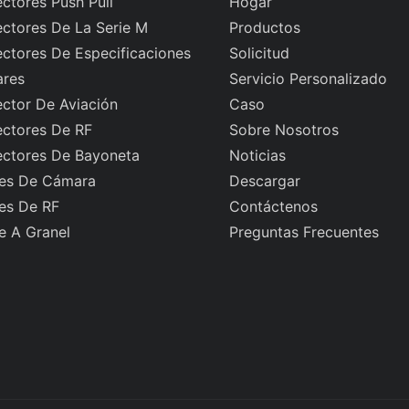
ctores Push Pull
Hogar
ctores De La Serie M
Productos
ctores De Especificaciones
Solicitud
ares
Servicio Personalizado
ctor De Aviación
Caso
ctores De RF
Sobre Nosotros
ctores De Bayoneta
Noticias
es De Cámara
Descargar
es De RF
Contáctenos
e A Granel
Preguntas Frecuentes