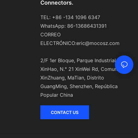
Connectors.
TEL: +86 -134 1096 6347
WhatsApp: 86-13686431391
CORREO
ELECTRÓNICO:
eric@mocosz.com
2/F 1er Bloque, Parque Industrial
XinHao, N.° 21 XinWei Rd, Comunidad
XinZhuang, MaTian, ​​Distrito
GuangMing, Shenzhen, República
Popular China
CONTACT US