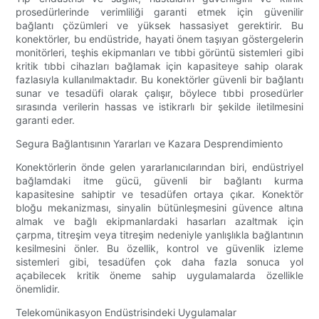
prosedürlerinde verimliliği garanti etmek için güvenilir
bağlantı çözümleri ve yüksek hassasiyet gerektirir. Bu
konektörler, bu endüstride, hayati önem taşıyan göstergelerin
monitörleri, teşhis ekipmanları ve tıbbi görüntü sistemleri gibi
kritik tıbbi cihazları bağlamak için kapasiteye sahip olarak
fazlasıyla kullanılmaktadır. Bu konektörler güvenli bir bağlantı
sunar ve tesadüfi olarak çalışır, böylece tıbbi prosedürler
sırasında verilerin hassas ve istikrarlı bir şekilde iletilmesini
garanti eder.
Segura Bağlantısının Yararları ve Kazara Desprendimiento
Konektörlerin önde gelen yararlanıcılarından biri, endüstriyel
bağlamdaki itme gücü, güvenli bir bağlantı kurma
kapasitesine sahiptir ve tesadüfen ortaya çıkar. Konektör
bloğu mekanizması, sinyalin bütünleşmesini güvence altına
almak ve bağlı ekipmanlardaki hasarları azaltmak için
çarpma, titreşim veya titreşim nedeniyle yanlışlıkla bağlantının
kesilmesini önler. Bu özellik, kontrol ve güvenlik izleme
sistemleri gibi, tesadüfen çok daha fazla sonuca yol
açabilecek kritik öneme sahip uygulamalarda özellikle
önemlidir.
Telekomünikasyon Endüstrisindeki Uygulamalar