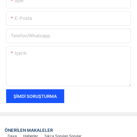
Isim
E-Posta
Telefon/whatsapp
Içerik
ŞIMDI SORUŞTURMA
ÖNERILEN MAKALELER
Dava
Haberler
Sıkça Sorulan Sorular