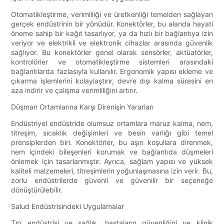
Otomatikleştirme, verimliliği ve üretkenliği temelden sağlayan
gerçek endüstrinin bir yönüdür. Konektörler, bu alanda hayati
öneme sahip bir kağıt tasarlıyor, ya da hızlı bir bağlantıya izin
veriyor ve elektrikli ve elektronik cihazlar arasında güvenlik
sağlıyor. Bu konektörler genel olarak sensörler, aktüatörler,
kontrolörler ve otomatikleştirme sistemleri arasındaki
bağlantılarda fazlasıyla kullanılır. Ergonomik yapısı ekleme ve
çıkarma işlemlerini kolaylaştırır, devre dışı kalma süresini en
aza indirir ve çalışma verimliliğini artırır.
Düşman Ortamlarına Karşı Direnişin Yararları
Endüstriyel endüstride olumsuz ortamlara maruz kalma, nem,
titreşim, sıcaklık değişimleri ve besin varlığı gibi temel
prensiplerden biri. Konektörler, bu aşırı koşullara direnmek,
nem içindeki bileşenleri korumak ve bağlantıda düşmeleri
önlemek için tasarlanmıştır. Ayrıca, sağlam yapısı ve yüksek
kaliteli malzemeleri, titreşimlerin yoğunlaşmasına izin verir. Bu,
zorlu endüstrilerde güvenli ve güvenilir bir seçeneğe
dönüştürülebilir.
Salud Endüstrisindeki Uygulamalar
Tıp endüstrisi ve sağlık, hastaların güvenliğini ve klinik