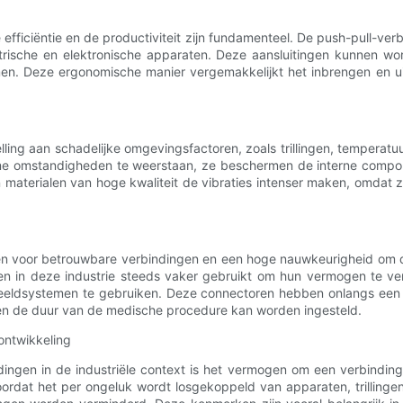
e efficiëntie en de productiviteit zijn fundamenteel. De push-pull-ve
trische en elektronische apparaten. Deze aansluitingen kunnen wo
. Deze ergonomische manier vergemakkelijkt het inbrengen en uittr
telling aan schadelijke omgevingsfactoren, zoals trillingen, tempe
eme omstandigheden te weerstaan, ze beschermen de interne compon
 materialen van hoge kwaliteit de vibraties intenser maken, omdat z
 voor betrouwbare verbindingen en een hoge nauwkeurigheid om de v
 in deze industrie steeds vaker gebruikt om hun vermogen te vergr
beeldsystemen te gebruiken. Deze connectoren hebben onlangs een
 de duur van de medische procedure kan worden ingesteld.
ontwikkeling
ingen in de industriële context is het vermogen om een ​​verbindi
ordat het per ongeluk wordt losgekoppeld van apparaten, trillingen 