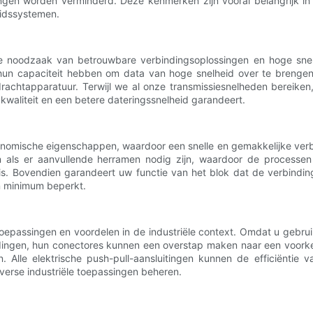
en worden verminderd. Deze kenmerken zijn vooral belangrijk in kr
eidssystemen.
t de noodzaak van betrouwbare verbindingsoplossingen en hoge sn
 hun capaciteit hebben om data van hoge snelheid over te brengen
achtapparatuur. Terwijl we al onze transmissiesnelheden bereiken,
kwaliteit en een betere dateringssnelheid garandeert.
onomische eigenschappen, waardoor een snelle en gemakkelijke verb
n als er aanvullende herramen nodig zijn, waardoor de processen
 is. Bovendien garandeert uw functie van het blok dat de verbindi
en minimum beperkt.
toepassingen en voordelen in de industriële context. Omdat u gebru
dingen, hun conectores kunnen een overstap maken naar een voorke
Alle elektrische push-pull-aansluitingen kunnen de efficiëntie va
verse industriële toepassingen beheren.