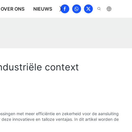
OVER ONS
NIEUWS
DOWNLOAD
NEEM CONTAC
ndustriële context
ssingen met meer efficiëntie en zekerheid voor de aansluiting
eze innovatieve en talloze ventajas. In dit artikel worden de