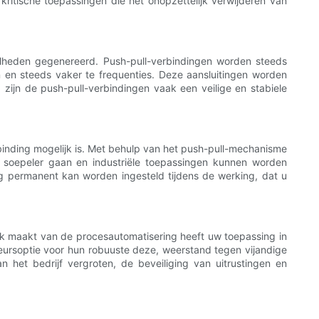
itische toepassingen die het onopzettelijk verwijderen van
elheden gegenereerd. Push-pull-verbindingen worden steeds
 en steeds vaker te frequenties. Deze aansluitingen worden
 zijn de push-pull-verbindingen vaak een veilige en stabiele
inding mogelijk is. Met behulp van het push-pull-mechanisme
 soepeler gaan en industriële toepassingen kunnen worden
ng permanent kan worden ingesteld tijdens de werking, dat u
ik maakt van de procesautomatisering heeft uw toepassing in
ursoptie voor hun robuuste deze, weerstand tegen vijandige
n het bedrijf vergroten, de beveiliging van uitrustingen en