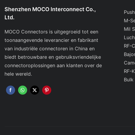
Shenzhen MOCO Interconnect Co.,
Push
Ltd.
M-Se
Mil 
MOCO Connectors is uitgegroeid tot een
Luch
toonaangevende leverancier en fabrikant
RF-C
van industriële connectoren in China en
Bajo
biedt betrouwbare en gebruiksvriendelijke
Came
connectoroplossingen aan klanten over de
RF-K
hele wereld.
Bulk