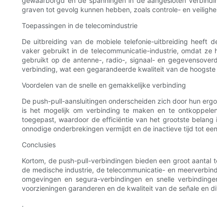
gewaarborgd en de spanningen in de aangesloten verbinding
graven tot gevolg kunnen hebben, zoals controle- en veiligh
Toepassingen in de telecomindustrie
De uitbreiding van de mobiele telefonie-uitbreiding heef
vaker gebruikt in de telecommunicatie-industrie, omdat ze
gebruikt op de antenne-, radio-, signaal- en gegevensoverdr
verbinding, wat een gegarandeerde kwaliteit van de hoogste 
Voordelen van de snelle en gemakkelijke verbinding
De push-pull-aansluitingen onderscheiden zich door hun erg
is het mogelijk om verbinding te maken en te ontkoppele
toegepast, waardoor de efficiëntie van het grootste belang
onnodige onderbrekingen vermijdt en de inactieve tijd tot e
Conclusies
Kortom, de push-pull-verbindingen bieden een groot aantal 
de medische industrie, de telecommunicatie- en meerverbin
omgevingen en segura-verbindingen en snelle verbindingen. 
voorzieningen garanderen en de kwaliteit van de señale en di
.