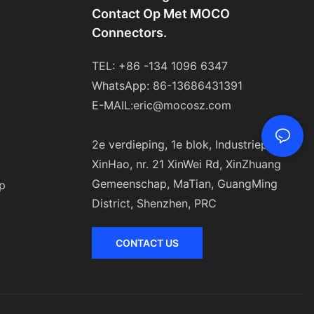
Contact Op Met MOCO
Connectors.
TEL: +86 -134 1096 6347
WhatsApp: 86-13686431391
E-MAIL:
eric@mocosz.com
2e verdieping, 1e blok, Industriepark
XinHao, nr. 21 XinWei Rd, XinZhuang
Gemeenschap, MaTian, ​​GuangMing
p
District, Shenzhen, PRC
CONTACT US