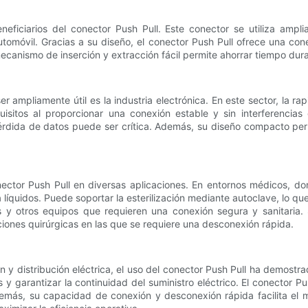
eneficiarios del conector Push Pull. Este conector se utiliza amp
automóvil. Gracias a su diseño, el conector Push Pull ofrece una co
canismo de inserción y extracción fácil permite ahorrar tiempo dura
ampliamente útil es la industria electrónica. En este sector, la rap
uisitos al proporcionar una conexión estable y sin interferencias
pérdida de datos puede ser crítica. Además, su diseño compacto pe
ector Push Pull en diversas aplicaciones. En entornos médicos, dond
 líquidos. Puede soportar la esterilización mediante autoclave, lo q
s y otros equipos que requieren una conexión segura y sanitaria.
iones quirúrgicas en las que se requiere una desconexión rápida.
n y distribución eléctrica, el uso del conector Push Pull ha demostr
 y garantizar la continuidad del suministro eléctrico. El conector P
emás, su capacidad de conexión y desconexión rápida facilita el m