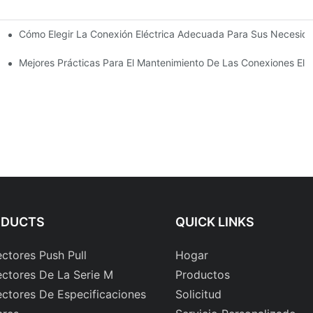
Cómo Elegir La Conexión Eléctrica Adecuada Para Sus Necesid
 Electrónica
triales
Mejores Prácticas Para El Mantenimiento De Las Conexiones Eléc
ODUCTS
QUICK LINKS
ctores Push Pull
Hogar
ctores De La Serie M
Productos
ctores De Especificaciones
Solicitud