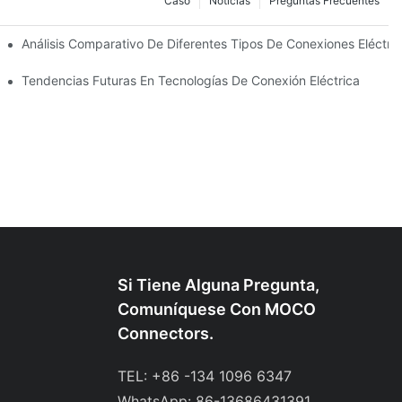
Caso
Noticias
Preguntas Frecuentes
ades
Análisis Comparativo De Diferentes Tipos De Conexiones Eléctri
tricas
Tendencias Futuras En Tecnologías De Conexión Eléctrica
Si Tiene Alguna Pregunta,
Comuníquese Con MOCO
Connectors.
TEL: +86 -134 1096 6347
WhatsApp: 86-13686431391