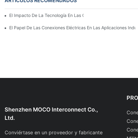
ARTÍCULOS RECOMENDADOS
El Impacto De La Tecnología En Las Conexiones Eléctricas En La
El Papel De Las Conexiones Eléctricas En Las Aplicaciones Indus
PR
Shenzhen MOCO Interconnect Co.,
Cone
Ltd.
Cone
Cone
Conviértase en un proveedor y fabricante