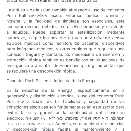
El Conector Push Pull en la Industria de la Salud
La industria de la salud también abrazado el uso del conector
Push Pull במגוון אפליקציות. Entornos médicos, donde la
higiene y la facilidad de limpieza son esenciales, este
conector destaca debido a su diseño hermético y resistente
a líquidos. Puede soportar la esterilización mediante
autoclave, lo que lo convierte en una אופציה אידיאלית עבור
equipos médicos como monitors de paciente, dispositivos
para imágenes médicas, y otros equipos que requieren une
conexión Segura y Santaria. Su mecanismo de inserción y
extracción rápida también es beneficioso en situaciones de
emergencia o durante intervenciones quirúrgicas en las que
se requiere una desconexión rápida.
Conector Push Pull en la Industria de la Energía
En la industria de la energía, especificamente en la
generación y distribución eléctrica, ה-uso del conector Push
Pull יש הדגמה קריטית. La fiabilidad y seguridad de las
conexiones eléctricas son fundamentales en este sector para
evitar fallos y garantizar la continuidad del suministro
eléctrico. ה-Push Pull המחובר, הוא חסין ועמיד, פרופורציונאי ללא
קשר יציב ועמידה בדרישות. Además, su capacidad de conexión
y desconexión rápida facilita el mantenimiento y la