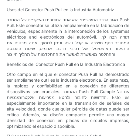
Usos del Conector Push Pull en la Industria Automotriz
מגזר הרכב התעשייתי הוא אחד המוטבים העיקריים של המחבר Push
Pull. Este conector se utiliza ampliamente en la fabricación de
vehículos, especialmente in la interconexión de los systemes
eléctricos and electrónicos del automóvil. תודה רבה לך,
המחובר דחף משיכה או קבל גישה וניתן לסמוך, אתה מבטיח את
התפקוד האופטימלי של רכיבי הרכב. אדמיס, שיטת ההכנסה
וההחלפה מאפשרת לאפשר את ההתקדמות של תהליך הייצור.
Beneficios del Conector Push Pull en la Industria Electrónica
Otro campo en el que el conector Push Pull ha demostrado
ser ampliamente outil es la industria electrónica. En este מגזר,
la rapidez y confiabilidad en la conexión de diferentes
dispositivos son cruciales. המחובר Push Pull Cumple עם כל
הדרושות לחיבור ולחטא מפריעות אלקטרומגנטיות. Esto es
especialmente importante en la transmisión de señales de
alta velocidad, donde cualquier pérdida de datas puede ser
crítica. Además, su diseño compacto permite una mayor
densidad de conexión en placas de circuitos impresos,
optimizando el espacio disponible.