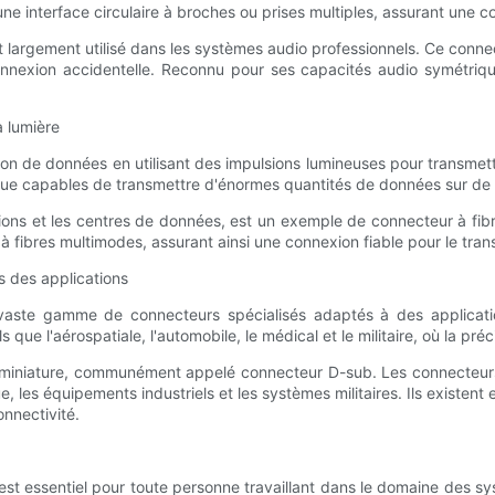
e interface circulaire à broches ou prises multiples, assurant une 
t largement utilisé dans les systèmes audio professionnels. Ce conne
exion accidentelle. Reconnu pour ses capacités audio symétriques,
a lumière
ion de données en utilisant des impulsions lumineuses pour transmettr
tique capables de transmettre d'énormes quantités de données sur de
ions et les centres de données, est un exemple de connecteur à fibr
s à fibres multimodes, assurant ainsi une connexion fiable pour le tra
s des applications
e vaste gamme de connecteurs spécialisés adaptés à des applicat
 que l'aérospatiale, l'automobile, le médical et le militaire, où la préc
bminiature, communément appelé connecteur D-sub. Les connecteurs 
 les équipements industriels et les systèmes militaires. Ils existent en
nnectivité.
est essentiel pour toute personne travaillant dans le domaine des s