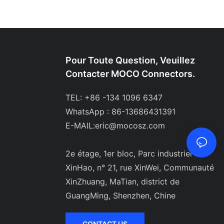
Pour Toute Question, Veuillez
Contacter MOCO Connectors.
TEL: +86 -134 1096 6347
WhatsApp : 86-13686431391
E-MAIL:
eric@mocosz.com
2e étage, 1er bloc, Parc industriel
XinHao, n° 21, rue XinWei, Communauté
XinZhuang, MaTian, ​​district de
GuangMing, Shenzhen, Chine
CONTACT US