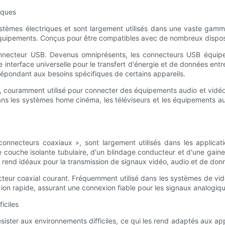
iques
tèmes électriques et sont largement utilisés dans une vaste gamme d
quipements. Conçus pour être compatibles avec de nombreux dispositifs
nnecteur USB. Devenus omniprésents, les connecteurs USB équipen
 interface universelle pour le transfert d'énergie et de données entr
pondant aux besoins spécifiques de certains appareils.
 couramment utilisé pour connecter des équipements audio et vidéo
 dans les systèmes home cinéma, les téléviseurs et les équipements a
necteurs coaxiaux », sont largement utilisés dans les applicatio
couche isolante tubulaire, d'un blindage conducteur et d'une gaine 
les rend idéaux pour la transmission de signaux vidéo, audio et de don
r coaxial courant. Fréquemment utilisé dans les systèmes de vidéosu
n rapide, assurant une connexion fiable pour les signaux analogiq
iciles
ister aux environnements difficiles, ce qui les rend adaptés aux appl