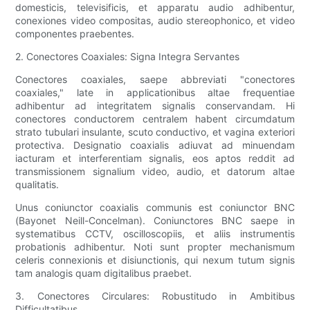
domesticis, televisificis, et apparatu audio adhibentur,
conexiones video compositas, audio stereophonico, et video
componentes praebentes.
2. Conectores Coaxiales: Signa Integra Servantes
Conectores coaxiales, saepe abbreviati "conectores
coaxiales," late in applicationibus altae frequentiae
adhibentur ad integritatem signalis conservandam. Hi
conectores conductorem centralem habent circumdatum
strato tubulari insulante, scuto conductivo, et vagina exteriori
protectiva. Designatio coaxialis adiuvat ad minuendam
iacturam et interferentiam signalis, eos aptos reddit ad
transmissionem signalium video, audio, et datorum altae
qualitatis.
Unus coniunctor coaxialis communis est coniunctor BNC
(Bayonet Neill-Concelman). Coniunctores BNC saepe in
systematibus CCTV, oscilloscopiis, et aliis instrumentis
probationis adhibentur. Noti sunt propter mechanismum
celeris connexionis et disiunctionis, qui nexum tutum signis
tam analogis quam digitalibus praebet.
3. Conectores Circulares: Robustitudo in Ambitibus
Difficultatibus