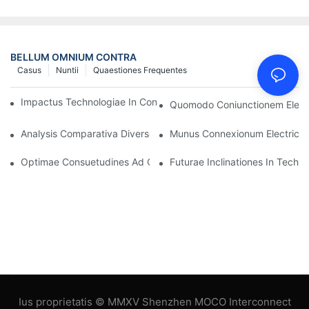
BELLUM OMNIUM CONTRA
Casus
Nuntii
Quaestiones Frequentes
Impactus Technologiae In Conexiones Electricas In Electronicis
Quomodo Coniunctionem Electr
Analysis Comparativa Diversorum Generum Connexionum Electr
Munus Connexionum Electricaru
Optimae Consuetudines Ad Connexiones Electricas Conservand
Futurae Inclinationes In Techn
Ius proprietatis © MMXV Shenzhen MOCO Interconnect