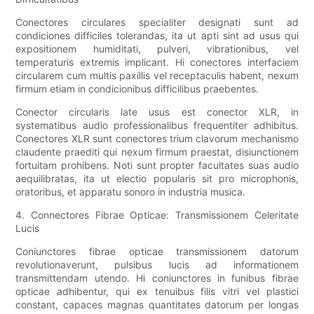
Conectores circulares specialiter designati sunt ad
condiciones difficiles tolerandas, ita ut apti sint ad usus qui
expositionem humiditati, pulveri, vibrationibus, vel
temperaturis extremis implicant. Hi conectores interfaciem
circularem cum multis paxillis vel receptaculis habent, nexum
firmum etiam in condicionibus difficilibus praebentes.
Conector circularis late usus est conector XLR, in
systematibus audio professionalibus frequentiter adhibitus.
Conectores XLR sunt conectores trium clavorum mechanismo
claudente praediti qui nexum firmum praestat, disiunctionem
fortuitam prohibens. Noti sunt propter facultates suas audio
aequilibratas, ita ut electio popularis sit pro microphonis,
oratoribus, et apparatu sonoro in industria musica.
4. Connectores Fibrae Opticae: Transmissionem Celeritate
Lucis
Coniunctores fibrae opticae transmissionem datorum
revolutionaverunt, pulsibus lucis ad informationem
transmittendam utendo. Hi coniunctores in funibus fibrae
opticae adhibentur, qui ex tenuibus filis vitri vel plastici
constant, capaces magnas quantitates datorum per longas