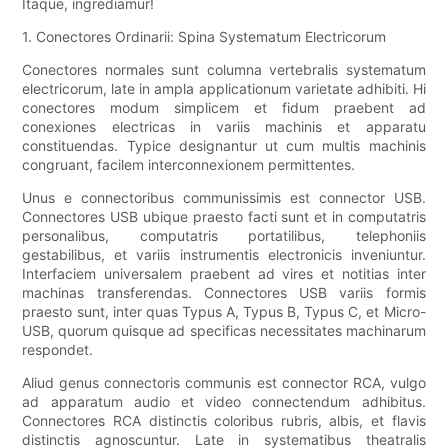
Itaque, ingrediamur!
1. Conectores Ordinarii: Spina Systematum Electricorum
Conectores normales sunt columna vertebralis systematum
electricorum, late in ampla applicationum varietate adhibiti. Hi
conectores modum simplicem et fidum praebent ad
conexiones electricas in variis machinis et apparatu
constituendas. Typice designantur ut cum multis machinis
congruant, facilem interconnexionem permittentes.
Unus e connectoribus communissimis est connector USB.
Connectores USB ubique praesto facti sunt et in computatris
personalibus, computatris portatilibus, telephoniis
gestabilibus, et variis instrumentis electronicis inveniuntur.
Interfaciem universalem praebent ad vires et notitias inter
machinas transferendas. Connectores USB variis formis
praesto sunt, inter quas Typus A, Typus B, Typus C, et Micro-
USB, quorum quisque ad specificas necessitates machinarum
respondet.
Aliud genus connectoris communis est connector RCA, vulgo
ad apparatum audio et video connectendum adhibitus.
Connectores RCA distinctis coloribus rubris, albis, et flavis
distinctis agnoscuntur. Late in systematibus theatralis