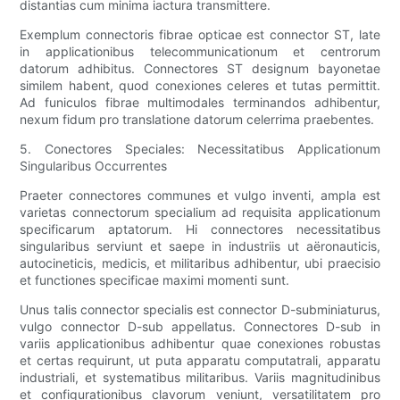
distantias cum minima iactura transmittere.
Exemplum connectoris fibrae opticae est connector ST, late
in applicationibus telecommunicationum et centrorum
datorum adhibitus. Connectores ST designum bayonetae
similem habent, quod conexiones celeres et tutas permittit.
Ad funiculos fibrae multimodales terminandos adhibentur,
nexum fidum pro translatione datorum celerrima praebentes.
5. Conectores Speciales: Necessitatibus Applicationum
Singularibus Occurrentes
Praeter connectores communes et vulgo inventi, ampla est
varietas connectorum specialium ad requisita applicationum
specificarum aptatorum. Hi connectores necessitatibus
singularibus serviunt et saepe in industriis ut aëronauticis,
autocineticis, medicis, et militaribus adhibentur, ubi praecisio
et functiones specificae maximi momenti sunt.
Unus talis connector specialis est connector D-subminiaturus,
vulgo connector D-sub appellatus. Connectores D-sub in
variis applicationibus adhibentur quae conexiones robustas
et certas requirunt, ut puta apparatu computatrali, apparatu
industriali, et systematibus militaribus. Variis magnitudinibus
et configurationibus clavorum veniunt, versatilitatem pro