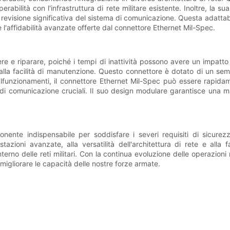
ità con l'infrastruttura di rete militare esistente. Inoltre, la sua c
evisione significativa del sistema di comunicazione. Questa adattabili
 l'affidabilità avanzate offerte dal connettore Ethernet Mil-Spec.
e e riparare, poiché i tempi di inattività possono avere un impatto s
 alla facilità di manutenzione. Questo connettore è dotato di un se
funzionamenti, il connettore Ethernet Mil-Spec può essere rapidame
 di comunicazione cruciali. Il suo design modulare garantisce una 
ente indispensabile per soddisfare i severi requisiti di sicurezza 
estazioni avanzate, alla versatilità dell'architettura di rete e al
nterno delle reti militari. Con la continua evoluzione delle operazion
migliorare le capacità delle nostre forze armate.