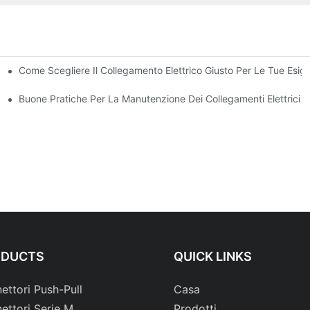
Come Scegliere Il Collegamento Elettrico Giusto Per Le Tue Esig
ronica
Buone Pratiche Per La Manutenzione Dei Collegamenti Elettrici
ODUCTS
QUICK LINKS
ettori Push-Pull
Casa
ettori Serie M
Prodotti