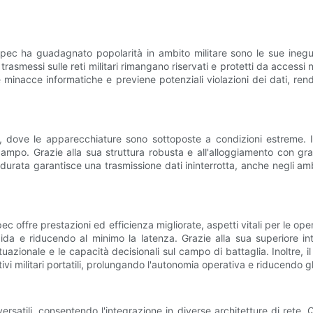
Spec ha guadagnato popolarità in ambito militare sono le sue inegua
 trasmessi sulle reti militari rimangano riservati e protetti da access
 le minacce informatiche e previene potenziali violazioni dei dati, 
ili, dove le apparecchiature sono sottoposte a condizioni estreme.
 campo. Grazie alla sua struttura robusta e all'alloggiamento con gr
durata garantisce una trasmissione dati ininterrotta, anche negli amb
ec offre prestazioni ed efficienza migliorate, aspetti vitali per le op
ida e riducendo al minimo la latenza. Grazie alla sua superiore int
uazionale e le capacità decisionali sul campo di battaglia. Inoltre
i militari portatili, prolungando l'autonomia operativa e riducendo gli 
versatili, consentendo l'integrazione in diverse architetture di rete