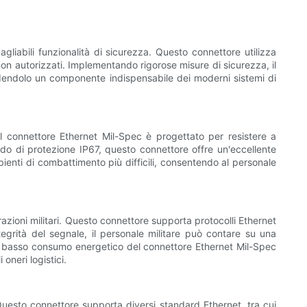
gliabili funzionalità di sicurezza. Questo connettore utilizza
i non autorizzati. Implementando rigorose misure di sicurezza, il
rendendolo un componente indispensabile dei moderni sistemi di
 Il connettore Ethernet Mil-Spec è progettato per resistere a
ado di protezione IP67, questo connettore offre un'eccellente
ienti di combattimento più difficili, consentendo al personale
erazioni militari. Questo connettore supporta protocolli Ethernet
egrità del segnale, il personale militare può contare su una
, il basso consumo energetico del connettore Ethernet Mil-Spec
oneri logistici.
. Questo connettore supporta diversi standard Ethernet, tra cui