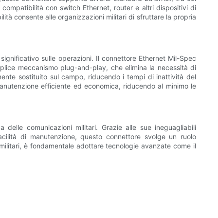
ompatibilità con switch Ethernet, router e altri dispositivi di
tà consente alle organizzazioni militari di sfruttare la propria
ignificativo sulle operazioni. Il connettore Ethernet Mil-Spec
mplice meccanismo plug-and-play, che elimina la necessità di
nte sostituito sul campo, riducendo i tempi di inattività del
manutenzione efficiente ed economica, riducendo al minimo le
delle comunicazioni militari. Grazie alle sue ineguagliabili
la facilità di manutenzione, questo connettore svolge un ruolo
i militari, è fondamentale adottare tecnologie avanzate come il