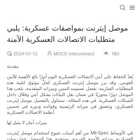
موصل إيثرنت بمواصفات عسكرية: يلبي
متطلبات الاتصالات العسكرية الآمنة
2024-01-12
MOCO Interconnect
180
مقدمة
يُعدّ الحفاظ على أمن الاتصالات العسكرية اليوم أمرًا بالغ الأهمية للأمن
القومي. وقد برز موصل إيثرنت العسكري كحلٍّ موثوق لتلبية هذه
المتطلبات الصارمة. بفضل تصميمه المتين وميزاته المتقدمة، يلعب هذا
الموصل دورًا محوريًا في ضمان نقل البيانات بشكل آمن وفعّال داخل
الشبكات العسكرية. في هذه المقالة، سنتناول بالتفصيل موصل إيثرنت
العسكري، ونتعمق في ميزاته الرئيسية وفوائده ودوره في تحسين
أنظمة الاتصالات العسكرية.
ميزات أمان لا مثيل لها
من أهم أسباب شيوع استخدام موصل إيثرنت Mil-Spec في الأوساط
العسكرية ميزاته الأمنية الفريدة. يستخدم هذا الموصل خوارزميات