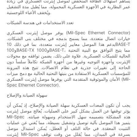
يُساهم استهلاك الطاقة المنخفض لموصل إيثرنت العسكري في زيادة
عمر البطارية في الأجهزة العسكرية المحمولة، مما يُطيل مدة التشغيل
ويُخفف الأعباء اللوجستية.
تعدد الاستخدامات في هندسة الشبكات
يوفر موصل إيثرنت العسكري (Mil-Spec Ethernet Connector)
خيارات اتصال متعددة، مما يسمح بدمجه في مختلف بنى الشبكات.
يدعم هذا الموصل معايير إيثرنت متعددة، بما في ذلك 10BASE-T
و100BASE-TX و1000BASE-T، مما يتيح التوافق مع البنية التحتية
الحالية للشبكات العسكرية. علاوة على ذلك، يضمن توافقه مع محولات
الإيثرنت وأجهزة التوجيه وغيرها من أجهزة الشبكة تكاملاً سلساً دون
الحاجة إلى تغييرات جذرية في نظام الاتصالات. تتيح هذه المرونة
للمؤسسات العسكرية الاستفادة من بنيتها التحتية الحالية مع دمج ميزات
الأمان والموثوقية المتقدمة التي يوفرها موصل إيثرنت العسكري (Mil-
Spec Ethernet Connector).
سهولة الصيانة والإصلاح
يجب أن تكون المعدات العسكرية سهلة الصيانة والإصلاح، إذ يُمكن أن
يؤثر توقفها عن العمل بشكل كبير على العمليات. يُعالج موصل إيثرنت
Mil-Spec هذه المشكلة بتصميمه سهل الاستخدام وسهولة صيانته.
يتميز هذا الموصل بآلية توصيل وتشغيل بسيطة، مما يُغني عن عمليات
التثبيت المعقدة. في حالة التلف أو العطل، يُمكن استبدال موصل
إيثرنت Mil-Spec بسرعة في الميدان، مما يُقلل من وقت توقف