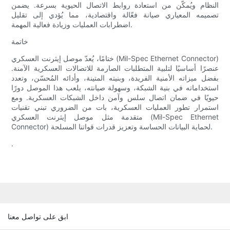
النظام ويُمكّن من استعادة روابط الاتصال الحيوية بسرعة. يضمن
تصميمه المعياري صيانة فعّالة واقتصادية، مما يُؤدي إلى تقليل
اضطرابات العمليات وزيادة فعالية المهمة.
خاتمة
ختامًا، يُعدّ موصل إيثرنت العسكري (Mil-Spec Ethernet Connector)
عنصرًا أساسيًا لتلبية المتطلبات الصارمة للاتصالات العسكرية الآمنة.
بفضل ميزاته الأمنية الفريدة، وبنيته المتينة، وأدائه المُحسّن، وتعدد
استخداماته في بنية الشبكة، وسهولة صيانته، يلعب هذا الموصل دورًا
حيويًا في ضمان اتصال سلس وآمن داخل الشبكات العسكرية. ومع
استمرار تطور العمليات العسكرية، بات من الضروري تبني تقنيات
متقدمة مثل موصل إيثرنت العسكري (Mil-Spec Ethernet
Connector) لحماية البيانات الحساسة وتعزيز قدرات قواتنا المسلحة.
.
ابق على تواصل معنا