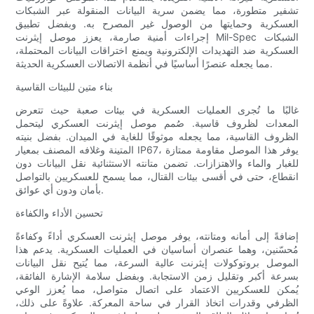
تشفير متطورة، مما يضمن سرية البيانات المنقولة عبر الشبكات
العسكرية وحمايتها من الوصول غير المصرح به. وبفضل تطبيق
إجراءات أمنية صارمة، يعزز موصل إيثرنت Mil-Spec الشبكات
العسكرية ضد التهديدات الإلكترونية ويمنع اختراقات البيانات المحتملة،
مما يجعله عنصرًا أساسيًا في أنظمة الاتصالات العسكرية الحديثة.
بناء متين للبيئات القاسية
غالبًا ما تُجرى العمليات العسكرية في بيئات صعبة حيث تتعرض
المعدات لظروف قاسية. صُمم موصل إيثرنت العسكري ليتحمل
الظروف القاسية، مما يجعله موثوقًا للغاية في الميدان. بفضل بنيته
المتينة وغلافه المصنف بمعيار IP67، يوفر هذا الموصل مقاومة ممتازة
للغبار والماء والاهتزازات. تضمن متانته الاستثنائية نقل البيانات دون
انقطاع، حتى في أقسى بيئات القتال، مما يسمح للعسكريين بالتواصل
بأمان ودون أي عوائق.
تحسين الأداء والكفاءة
إضافةً إلى أمانه ومتانته، يوفر موصل إيثرنت العسكري أداءً وكفاءةً
مُحسّنين، وهما عنصران أساسيان في العمليات العسكرية. يدعم هذا
الموصل بروتوكولات إيثرنت عالية السرعة، مما يُتيح نقل البيانات
بسرعة أكبر وتقليل زمن الاستجابة. وبفضل سلامة الإشارة الفائقة،
يُمكن للعسكريين الاعتماد على اتصال متواصل، مما يُعزز الوعي
الظرفي وقدرات اتخاذ القرار في ساحة المعركة. علاوةً على ذلك،