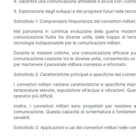
4. Garantire una comunicazione affidabile e sicura con i connett
5. Esplorazione degli sviluppi e dei progressi futuri nella tecno
Sottotitolo 1: Comprendere l'importanza dei connettori militar
Nel panorama in continua evoluzione della guerra moderna,
comunicazione fluida tra diverse unità, dalle truppe di terra
tecnologia indispensabile per le comunicazioni militari.
Durante le missioni critiche, una comunicazione efficace può 
comunicazione costante tra le diverse unità, consentendo un 
per mantenere il personale militare connesso e informato.
Sottotitolo 2: Caratteristiche principali e specifiche dei connetto
I connettori militari vantano caratteristiche e specifiche imp
temperature elevate, esposizione all'acqua e vibrazioni. Quest
operativi più difficili.
Inoltre, i connettori militari sono progettati per resistere
comunicazione. Questa capacità di schermatura è fondamentale
sensibili.
Sottotitolo 3: Applicazioni e usi dei connettori militari nelle co