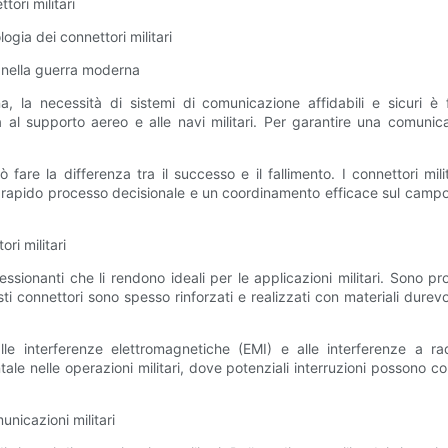
ori militari
logia dei connettori militari
i nella guerra moderna
 la necessità di sistemi di comunicazione affidabili e sicuri è 
 al supporto aereo e alle navi militari. Per garantire una comunicaz
fare la differenza tra il successo e il fallimento. I connettori mi
rapido processo decisionale e un coordinamento efficace sul campo d
ri militari
ressionanti che li rendono ideali per le applicazioni militari. Sono pr
i connettori sono spesso rinforzati e realizzati con materiali durev
 alle interferenze elettromagnetiche (EMI) e alle interferenze a r
 nelle operazioni militari, dove potenziali interruzioni possono co
municazioni militari