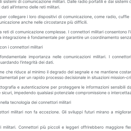
sistemi di comunicazione militari. Dalle radio portatili e dai sistemi di
ti all'interno delle reti militari.
 per collegare i loro dispositivi di comunicazione, come radio, cuffie 
nicazione anche nelle circostanze più difficili.
 da reti di comunicazione complesse. I connettori militari consentono l
sta integrazione è fondamentale per garantire un coordinamento senza in
on i connettori militari
 fondamentale importanza nelle comunicazioni militari. I connettor
ardando l'integrità dei dati.
ne che riduce al minimo il degrado del segnale e ne mantiene costant
damentali per un rapido processo decisionale in situazioni mission-crit
 crittografia e autenticazione per proteggere le informazioni sensibili
ti e sicuri, impedendo qualsiasi potenziale compromissione o intercetta
nella tecnologia dei connettori militari
ttori militari non fa eccezione. Gli sviluppi futuri mirano a migliorar
militari. Connettori più piccoli e leggeri offrirebbero maggiore fles