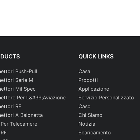
ODUCTS
QUICK LINKS
ettori Push-Pull
Casa
ettori Serie M
Prodotti
ettori Mil Spec
Applicazione
ettore Per L&#39;aviazione
Servizio Personalizzato
ettori RF
Caso
ettori A Baionetta
Chi Siamo
 Per Telecamere
Notizia
 RF
Scaricamento