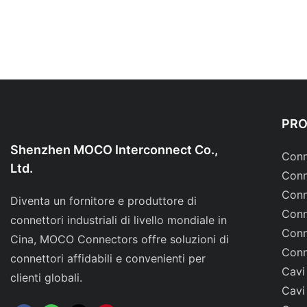
PR
Shenzhen MOCO Interconnect Co.,
Conn
Ltd.
Conn
Conn
Diventa un fornitore e produttore di
Conn
connettori industriali di livello mondiale in
Conn
Cina, MOCO Connectors offre soluzioni di
Conn
connettori affidabili e convenienti per
Cavi
clienti globali.
Cavi