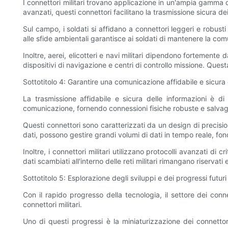
I connettori militari trovano applicazione in un'ampia gamma di 
avanzati, questi connettori facilitano la trasmissione sicura dei da
Sul campo, i soldati si affidano a connettori leggeri e robusti
alle sfide ambientali garantisce ai soldati di mantenere la comu
Inoltre, aerei, elicotteri e navi militari dipendono fortemente
dispositivi di navigazione e centri di controllo missione. Que
Sottotitolo 4: Garantire una comunicazione affidabile e sicura c
La trasmissione affidabile e sicura delle informazioni è di
comunicazione, fornendo connessioni fisiche robuste e salvagu
Questi connettori sono caratterizzati da un design di precisio
dati, possono gestire grandi volumi di dati in tempo reale, fon
Inoltre, i connettori militari utilizzano protocolli avanzati di
dati scambiati all'interno delle reti militari rimangano riserva
Sottotitolo 5: Esplorazione degli sviluppi e dei progressi futuri 
Con il rapido progresso della tecnologia, il settore dei conne
connettori militari.
Uno di questi progressi è la miniaturizzazione dei connettori 