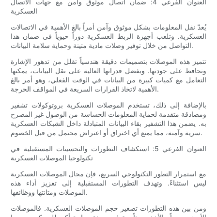
العنوان الفرعي 4: ضمان اتصال موثوق وآمن مع جهات الاتصال
العسكرية
يُعدّ نقل المعلومات بشكل موثوق وآمن أمراً بالغ الأهمية في الاتصالات
العسكرية. وتلعب أجهزة الربط العسكرية دوراً حيوياً في ضمان هذا
التواصل من خلال توفير وصلات مادية متينة وحماية سلامة البيانات.
تتميز هذه الموصلات بتصميمات دقيقة هندسياً تقلل من تدهور الإشارة
وتحافظ على جودتها. وبفضل قدراتها العالية على نقل البيانات، يمكنها
التعامل مع كميات كبيرة من البيانات في الوقت الفعلي، وهو أمر بالغ
الأهمية لاتخاذ القرارات السريعة في المواقف الحرجة.
بالإضافة إلى ذلك، تستخدم الموصلات العسكرية بروتوكولات تشفير
ومصادقة متقدمة لحماية المعلومات الحساسة من الوصول غير المصرح
به. يضمن هذا التشفير بقاء البيانات المتبادلة داخل الشبكات العسكرية
سرية وآمنة، مما يمنع أي اختراق أو اعتراض محتمل من قبل الخصوم.
العنوان الفرعي 5: استكشاف التطورات والتحسينات المستقبلية في
تكنولوجيا الموصلات العسكرية
مع استمرار التطور التكنولوجي السريع، فإن مجال الموصلات العسكرية
ليس استثناءً. وتهدف التطورات المستقبلية إلى تعزيز أداء هذه
الموصلات ومتانتها ووظائفها.
ومن بين هذه التطورات تصغير حجم الموصلات العسكرية. فالموصلات