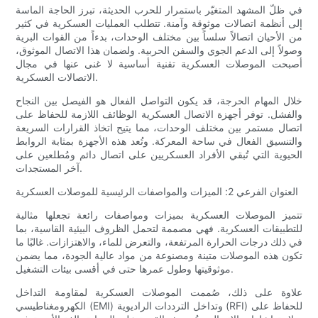
في ظلّ المشهد المتغيّر باستمرار للحرب الحديثة، تبرز الحاجة الماسة
إلى أنظمة اتصالات موثوقة وآمنة. تتطلب العمليات العسكرية في كثير
من الأحيان اتصالاً سلساً بين مختلف الوحدات، بدءاً من القوات البرية
وصولاً إلى الدعم الجوي والسفن الحربية. ولضمان هذا الاتصال الموثوق،
أصبحت الموصلات العسكرية تقنية أساسية لا غنى عنها في مجال
الاتصالات العسكرية.
خلال المهام الحرجة، قد يكون التواصل الفعال هو الفيصل بين النجاح
والفشل. توفر أجهزة الاتصال العسكرية الوظائف اللازمة للحفاظ على
اتصال مستمر بين مختلف الوحدات، مما يتيح اتخاذ القرارات السريعة
والتنسيق الفعال في ساحة المعركة. وتُعد هذه الأجهزة بمثابة الروابط
الحيوية التي تُبقي الأفراد العسكريين على اتصال دائم ومُطلعين على
آخر المستجدات.
العنوان الفرعي 2: الميزات والمواصفات الرئيسية للموصلات العسكرية
تتميز الموصلات العسكرية بميزات ومواصفات رائعة تجعلها مثالية
للتطبيقات العسكرية. فهي مصممة لتحمل الظروف البيئية القاسية، بما
في ذلك درجات الحرارة المرتفعة، والتعرض للماء، والاهتزازات. غالبًا ما
تكون هذه الموصلات متينة ومصنوعة من مواد عالية الجودة، مما يضمن
موثوقيتها وطول عمرها حتى في أقسى بيئات التشغيل.
علاوة على ذلك، صُممت الموصلات العسكرية لمقاومة التداخل
الكهرومغناطيسي (EMI) وتداخل الترددات الراديوية (RFI) للحفاظ على