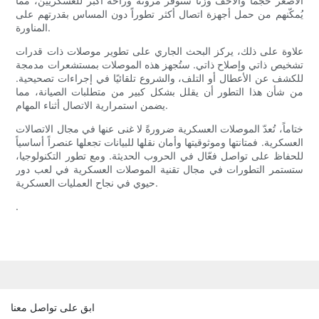
الأصغر حجماً والأخف وزناً ستوفر مرونة وراحة أكبر للعسكريين، مما
يُمكّنهم من حمل أجهزة اتصال أكثر تطوراً دون المساس بقدرتهم على
المناورة.
علاوة على ذلك، يركز البحث الجاري على تطوير موصلات ذات قدرات
تشخيص ذاتي وإصلاح ذاتي. ستُجهز هذه الموصلات بمستشعرات مدمجة
للكشف عن الأعطال أو التلف، والشروع تلقائيًا في إجراءات تصحيحية.
من شأن هذا التطور أن يقلل بشكل كبير من متطلبات الصيانة، مما
يضمن استمرارية الاتصال أثناء المهام.
ختاماً، تُعدّ الموصلات العسكرية ضرورةً لا غنى عنها في مجال الاتصالات
العسكرية. فمتانتها وموثوقيتها وأمان نقلها للبيانات تجعلها عنصراً أساسياً
للحفاظ على تواصل فعّال في الحروب الحديثة. ومع تطور التكنولوجيا،
ستستمر التطورات في مجال تقنية الموصلات العسكرية في لعب دور
حيوي في نجاح العمليات العسكرية.
.
ابق على تواصل معنا