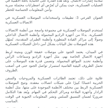
سلامة إشارات الاتصال. وتُعد هذه القدرة على الحماية بالغة الأهمية في
العمليات العسكرية، حيث يمكن أن تُعرّض أي اضطرابات محتملة سرية
وأمن المعلومات الحساسة للخطر.
العنوان الفرعي 3: تطبيقات واستخدامات الموصلات العسكرية في
الاتصالات العسكرية
تُستخدم الموصلات العسكرية في مجموعة واسعة من أنظمة الاتصالات
العسكرية. بدءًا من أجهزة الراديو المحمولة وأنظمة الاتصال الداخلي
وصولًا إلى مراكز القيادة المتطورة وأنظمة الطيران المتقدمة، تُسهّل
هذه الموصلات نقل البيانات بشكل آمن داخل الشبكات العسكرية.
في الميدان، يعتمد الجنود على موصلات خفيفة الوزن ومتينة لربط
أجهزة الاتصال الخاصة بهم، مثل أجهزة الراديو وسماعات الرأس
وأنظمة تحديد المواقع المحمولة. وتضمن قدرة هذه الموصلات على
تحمل الظروف البيئية القاسية استمرار تواصل الجنود حتى في أصعب
الظروف.
علاوة على ذلك، تعتمد الطائرات العسكرية والمروحيات والسفن
الحربية اعتمادًا كبيرًا على شبكات اتصالات معقدة. وتتيح الموصلات
العسكرية الربط بين مختلف الأنظمة الموجودة على متنها، مثل أنظمة
الرادار وأجهزة الملاحة ومراكز التحكم في المهام. ويُعد هذا التكامل
ضروريًا لضمان التنسيق السلس ونشر المعلومات الحيوية في الوقت
المناسب.