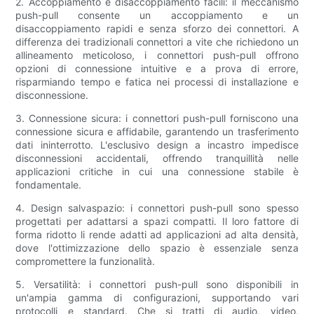
2. Accoppiamento e disaccoppiamento facili: il meccanismo
push-pull consente un accoppiamento e un
disaccoppiamento rapidi e senza sforzo dei connettori. A
differenza dei tradizionali connettori a vite che richiedono un
allineamento meticoloso, i connettori push-pull offrono
opzioni di connessione intuitive e a prova di errore,
risparmiando tempo e fatica nei processi di installazione e
disconnessione.
3. Connessione sicura: i connettori push-pull forniscono una
connessione sicura e affidabile, garantendo un trasferimento
dati ininterrotto. L'esclusivo design a incastro impedisce
disconnessioni accidentali, offrendo tranquillità nelle
applicazioni critiche in cui una connessione stabile è
fondamentale.
4. Design salvaspazio: i connettori push-pull sono spesso
progettati per adattarsi a spazi compatti. Il loro fattore di
forma ridotto li rende adatti ad applicazioni ad alta densità,
dove l'ottimizzazione dello spazio è essenziale senza
compromettere la funzionalità.
5. Versatilità: i connettori push-pull sono disponibili in
un'ampia gamma di configurazioni, supportando vari
protocolli e standard. Che si tratti di audio, video,