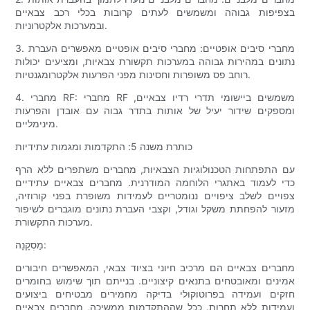
בצפיפות גבוהה ומשמשים לעתים קרובות בכלי רכב צבאיים
ובמערכות אלקטרוניות.
3. מחברי סיבים אופטיים: מחברי סיבים אופטיים מאפשרים העברת
נתונים במהירות גבוהה במערכות תקשורת צבאיות, ומציעים יכולות
רוחב פס משופרות וחסינות מפני הפרעות אלקטרומגנטיות.
4. מחברי RF: מחברי RF משמשים ביישומי תדרי רדיו צבאיים,
ומספקים שידור יעיל של אותות בתדר גבוה עם אובדן והפרעות
מינימליים.
כותרת משנה 5: התקדמות ומגמות עתידיות
עם התפתחות הטכנולוגיות הצבאיות, מחברים משתפרים ללא הרף
כדי לעמוד באתגרי הלוחמה המודרנית. מחברים צבאיים עתידיים
צפויים לשלב ציפויים ננומטריים לעמידות משופרת בפני קורוזיה,
מזעור להפחתת משקל וגודל, וקצבי העברת נתונים מוגברים לשיפור
מערכות התקשורת.
מַסְקָנָה:
מחברים צבאיים הם מרכיב חיוני בציוד צבאי, המאפשרים חיבורים
אמינים ומאובטחים בתנאים קיצוניים. בנייתם ​​תוך שימוש בחומרים
חזקים ועמידה בפרוטוקולי בדיקה מחמירים מבטיחים ביצועים
ועמידות ללא תחרות. ככל שההתקדמות ממשיכה, מחברים צבאיים