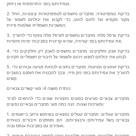
ועמידותם בפני התרופפות או ניתוק.
2. בדיקת טמפרטורה: מחברים נחשפים לטמפרטורות קיצוניות, החל
מקור מקפיא ועד לחום לוהט, כדי לקבוע את יכולתם לשמור על
המשכיות חשמלית ושלמות פיזית.
3. בדיקת ערפל מלח: מחברים נחשפים לערפל מלח צפוף כדי להעריך
את עמידותם בפני קורוזיה, שהיא קריטית בסביבות ימיות וחופיות.
4. בדיקת אבק וחלקיקים: מחברים נחשפים לאבק דק וחלקיקים כדי
לבחון את יכולתם למנוע זיהום ולשמור על חיבורים חשמליים תקינים.
5. בדיקת זעזועים ופגיעות: מחברים נתונים לכוחות פגיעה גבוהים כדי
להעריך את עמידותם בפני נזק פיזי, ובכך להבטיח את חוסנם במצבים
קשים.
כותרת משנה 4: סוגי קשרים צבאיים
מחברים צבאיים מגיעים בסוגים ותצורות שונים כדי להתאים לציוד
ומערכות שונות. הנה כמה סוגי מחברים צבאיים נפוצים:
1. מחברים עגולים: מחברים עגולים נמצאים בשימוש נרחב ביישומים
צבאיים בשל עמידותם ורבגוניותם. הם מספקים חיבורים בטוחים
ואמינים גם בסביבות עומס גבוה.
2. מחברים מלבניים: מחברים מלבניים נועדו לתמוך בהעברת אותות