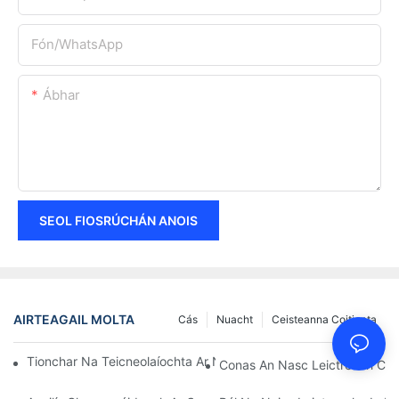
Fón/whatsApp
Ábhar
SEOL FIOSRÚCHÁN ANOIS
AIRTEAGAIL MOLTA
Cás
Nuacht
Ceisteanna Coitianta
Tionchar Na Teicneolaíochta Ar Naisc Leictreacha San Leictreo
Conas An Nasc Leictreach Cea