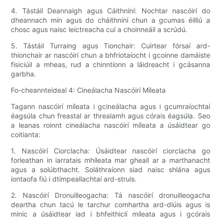
4. Tástáil Deannaigh agus Cáithníní: Nochtar nascóirí do
dheannach mín agus do cháithníní chun a gcumas éilliú a
chosc agus naisc leictreacha cuí a choinneáil a scrúdú.
5. Tástáil Turraing agus Tionchair: Cuirtear fórsaí ard-
thionchair ar nascóirí chun a bhfriotaíocht i gcoinne damáiste
fisiciúil a mheas, rud a chinntíonn a láidreacht i gcásanna
garbha.
Fo-cheannteideal 4: Cineálacha Nascóirí Míleata
Tagann nascóirí míleata i gcineálacha agus i gcumraíochtaí
éagsúla chun freastal ar threalamh agus córais éagsúla. Seo
a leanas roinnt cineálacha nascóirí míleata a úsáidtear go
coitianta:
1. Nascóirí Ciorclacha: Úsáidtear nascóirí ciorclacha go
forleathan in iarratais mhíleata mar gheall ar a marthanacht
agus a solúbthacht. Soláthraíonn siad naisc shlána agus
iontaofa fiú i dtimpeallachtaí ard-struis.
2. Nascóirí Dronuilleogacha: Tá nascóirí dronuilleogacha
deartha chun tacú le tarchur comhartha ard-dlúis agus is
minic a úsáidtear iad i bhfeithiclí míleata agus i gcórais