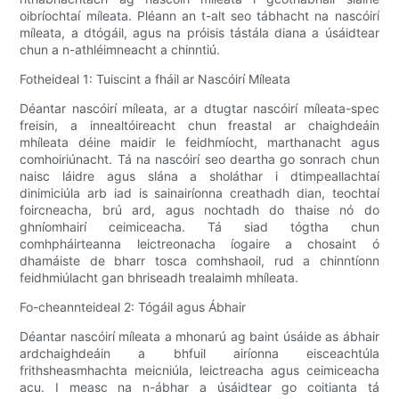
oibríochtaí míleata. Pléann an t-alt seo tábhacht na nascóirí
míleata, a dtógáil, agus na próisis tástála diana a úsáidtear
chun a n-athléimneacht a chinntiú.
Fotheideal 1: Tuiscint a fháil ar Nascóirí Míleata
Déantar nascóirí míleata, ar a dtugtar nascóirí míleata-spec
freisin, a innealtóireacht chun freastal ar chaighdeáin
mhíleata déine maidir le feidhmíocht, marthanacht agus
comhoiriúnacht. Tá na nascóirí seo deartha go sonrach chun
naisc láidre agus slána a sholáthar i dtimpeallachtaí
dinimiciúla arb iad is sainairíonna creathadh dian, teochtaí
foircneacha, brú ard, agus nochtadh do thaise nó do
ghníomhairí ceimiceacha. Tá siad tógtha chun
comhpháirteanna leictreonacha íogaire a chosaint ó
dhamáiste de bharr tosca comhshaoil, rud a chinntíonn
feidhmiúlacht gan bhriseadh trealaimh mhíleata.
Fo-cheannteideal 2: Tógáil agus Ábhair
Déantar nascóirí míleata a mhonarú ag baint úsáide as ábhair
ardchaighdeáin a bhfuil airíonna eisceachtúla
frithsheasmhachta meicniúla, leictreacha agus ceimiceacha
acu. I measc na n-ábhar a úsáidtear go coitianta tá