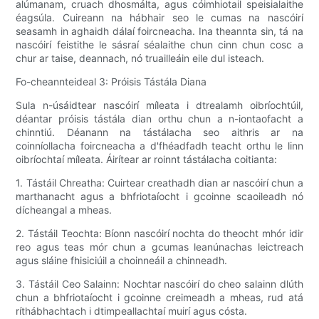
alúmanam, cruach dhosmálta, agus cóimhiotail speisialaithe
éagsúla. Cuireann na hábhair seo le cumas na nascóirí
seasamh in aghaidh dálaí foircneacha. Ina theannta sin, tá na
nascóirí feistithe le sásraí séalaithe chun cinn chun cosc ​​a
chur ar taise, deannach, nó truailleáin eile dul isteach.
Fo-cheannteideal 3: Próisis Tástála Diana
Sula n-úsáidtear nascóirí míleata i dtrealamh oibríochtúil,
déantar próisis tástála dian orthu chun a n-iontaofacht a
chinntiú. Déanann na tástálacha seo aithris ar na
coinníollacha foircneacha a d'fhéadfadh teacht orthu le linn
oibríochtaí míleata. Áirítear ar roinnt tástálacha coitianta:
1. Tástáil Chreatha: Cuirtear creathadh dian ar nascóirí chun a
marthanacht agus a bhfriotaíocht i gcoinne scaoileadh nó
dícheangal a mheas.
2. Tástáil Teochta: Bíonn nascóirí nochta do theocht mhór idir
reo agus teas mór chun a gcumas leanúnachas leictreach
agus sláine fhisiciúil a choinneáil a chinneadh.
3. Tástáil Ceo Salainn: Nochtar nascóirí do cheo salainn dlúth
chun a bhfriotaíocht i gcoinne creimeadh a mheas, rud atá
ríthábhachtach i dtimpeallachtaí muirí agus cósta.