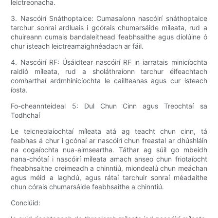
leictreonacha.
3. Nascóirí Snáthoptaice: Cumasaíonn nascóirí snáthoptaice
tarchur sonraí ardluais i gcórais chumarsáide míleata, rud a
chuireann cumais bandaleithead feabhsaithe agus díolúine ó
chur isteach leictreamaighnéadach ar fáil.
4. Nascóirí RF: Úsáidtear nascóirí RF in iarratais minicíochta
raidió míleata, rud a sholáthraíonn tarchur éifeachtach
comharthaí ardmhinicíochta le caillteanas agus cur isteach
íosta.
Fo-cheannteideal 5: Dul Chun Cinn agus Treochtaí sa
Todhchaí
Le teicneolaíochtaí míleata atá ag teacht chun cinn, tá
feabhas á chur i gcónaí ar nascóirí chun freastal ar dhúshláin
na cogaíochta nua-aimseartha. Táthar ag súil go mbeidh
nana-chótaí i nascóirí míleata amach anseo chun friotaíocht
fheabhsaithe creimeadh a chinntiú, miondealú chun meáchan
agus méid a laghdú, agus rátaí tarchuir sonraí méadaithe
chun córais chumarsáide feabhsaithe a chinntiú.
Conclúid: