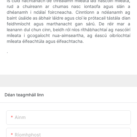
Is cuid riachtanach de threalamh míleata iad nascóirí míleata,
rud a chuireann ar chumas nasc iontaofa agus slán a
dhéanamh i ndálaí foircneacha. Cinntíonn a ndéanamh ag
baint úsáide as ábhair láidre agus cloí le prótacail tástála dian
feidhmíocht agus marthanacht gan sárú. De réir mar a
leanann dul chun cinn, beidh ról níos ríthábhachtaí ag nascóirí
míleata i gcogaíocht nua-aimseartha, ag éascú oibríochtaí
míleata éifeachtúla agus éifeachtacha.
.
Déan teagmháil linn
Ainm
Ríomhphost