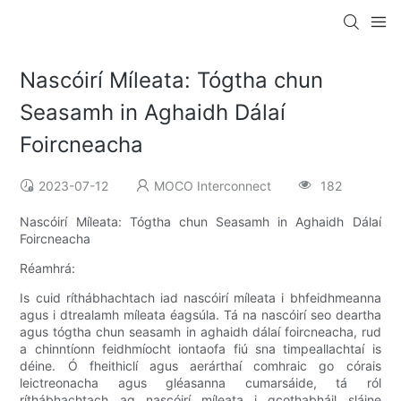
Nascóirí Míleata: Tógtha chun
Seasamh in Aghaidh Dálaí
Foircneacha
2023-07-12
MOCO Interconnect
182
Nascóirí Míleata: Tógtha chun Seasamh in Aghaidh Dálaí
Foircneacha
Réamhrá:
Is cuid ríthábhachtach iad nascóirí míleata i bhfeidhmeanna
agus i dtrealamh míleata éagsúla. Tá na nascóirí seo deartha
agus tógtha chun seasamh in aghaidh dálaí foircneacha, rud
a chinntíonn feidhmíocht iontaofa fiú sna timpeallachtaí is
déine. Ó fheithiclí agus aerárthaí comhraic go córais
leictreonacha agus gléasanna cumarsáide, tá ról
ríthábhachtach ag nascóirí míleata i gcothabháil sláine