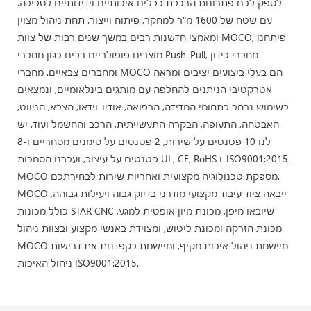
לספק לכם פתרונות הרכבת כבלים איכותיים וידידותיים לסביבה.
עם שטח של 1600 מ"ר למחקר, פיתוח וייצור. תחת ניהול מצוין
ומאמצי חדשנות רבים במשך שנים רבות של צוות MOCO, פיתחנו
מוצרים פופולריים רבים כגון מחברי Push-Pull, מחברי כידון
ומחברים צבאיים. מחברי MOCO הם בעלי ביצועים יציבים ומראה
אטרקטיבי הניתנים להחלפה עם מותגים בינלאומיים, ונמצאים
בשימוש נרחב בתחומי המדידה, הרפואה, אודיו-וידאו, הצבא, הניווט,
האבטחה, התעופה, הבקרה התעשייתית, הרכב והחשמל ועוד. יש
לנו 10 פטנטים על שירות, 2 פטנטים על סימנים מסחריים ו-8
פטנטים על עיצוב, ועברנו הסמכות UL, CE, RoHS ו-ISO9001:2015.
MOCO מספקת טכנולוגיה מקצועית ואחריות שירות לבחירתכם.
MOCO ייבאה ציוד עיבוד מקצועי מודרני בדיוק גבוה ויעילות גבוהה,
כולל מכונות STAR CNC שיובאו מיפן, מכונת מיון אופטית למגע,
מכונת הזרקה ומכונת ליטוש, ומצוידת באנשי מקצוע ובצוות ניהול.
MOCO מיישמת ניהול איכות מקיף, ומיישמת בקפדנות את דרישות
ניהול האיכות ISO9001:2015.