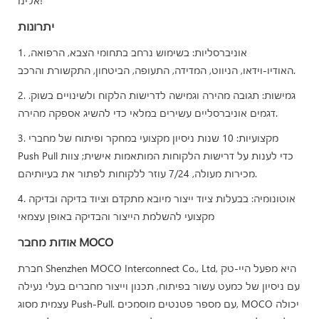
אלינו!
יתרונות
1. אוניברסליות: בשימוש נרחב בתחומי הצבא, הרפואה,
האודיו-וידאו, הניווט, המדידה, התעופה, הביטחון, התקשורת והרכב.
2. גמישות: תגובה מהירה וגמישה לדרישות הלקוח ולשינויים בשוק.
דגמים אוניברסליים עשירים במלאי כדי להשיג אספקה ​​מהירה.
3. מקצועיות: 10 שנות ניסיון מקצועי במחקר ופיתוח של מחברי
Push Pull כדי לענות על דרישות הלקוחות המותאמות אישית; צוות
מכירות מעולה, 7/24 עוזר ללקוחות לפתור את בעיותיהם.
4. אוטונומיה: בבעלות ציוד ייצור מיובא מתקדם וציוד בדיקה ובדיקה
מקצועי להשלמת הייצור והבדיקה באופן עצמאי
אודות מחבר MOCO
חברת Shenzhen MOCO Interconnect Co., Ltd, היא מפעל היי-טק
עם ניסיון של כמעט עשור בפיתוח, תכנון וייצור מחברים בעלי נעילה
עצמית מסוג Push-Pull. עם מספר פטנטים מוסמכים, MOCO יכולה