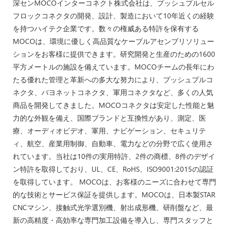
深センMOCOインターコネクト株式会社は、プッシュプルセル
フロックコネクタの開発、設計、製造において10年近くの経験
を持つハイテク企業です。数々の権威ある特許を保有する
MOCOは、環境に優しく高品質なケーブルアセンブリソリュー
ションをお客様に提供できます。研究開発と生産のための1600
平方メートルの施設を備えています。MOCOチームの長年にわ
たる優れた管理と革新への多大な努力により、プッシュプルコ
ネクタ、バヨネットコネクタ、軍用コネクタなど、多くの人気
商品を開発してきました。MOCOコネクタは安定した性能と魅
力的な外観を備え、国際ブランドと互換性があり、測定、医
療、オーディオビデオ、軍用、ナビゲーション、セキュリテ
ィ、航空、産業用制御、自動車、電力などの分野で広く使用さ
れています。当社は10件の実用特許、2件の商標、8件のデザイ
ン特許を取得しており、UL、CE、RoHS、ISO9001:2015の認証
を取得しています。 MOCOは、お客様のニーズに合わせて専門
的な技術とサービス保証を提供します。MOCOは、日本製STAR
CNCマシン、接触式光学選別機、射出成形機、研削盤など、最
新の高精度・高効率な専門加工設備を導入し、専門スタッフと