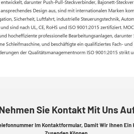
e entwickelt, darunter Push-Pull-Steckverbinder, Bajonett-Steckv
d ansprechendes Design aus, sind mit internationalen Marken ko
ation, Sicherheit, Luftfahrt, industrielle Steuerungstechnik, Aut
nd sind nach UL, CE, RoHS und ISO 9001:2015 zertifiziert. MOCO
nd hocheffiziente professionelle Bearbeitungsanlagen, darunte
ine Schleifmaschine, und beschäftigte ein qualifiziertes Fach-
derungen der Qualitätsmanagementnorm ISO 9001:2015 strikt u
Nehmen Sie Kontakt Mit Uns Au
Telefonnummer Im Kontaktformular, Damit Wir Ihnen Ein 
Zusenden Können.