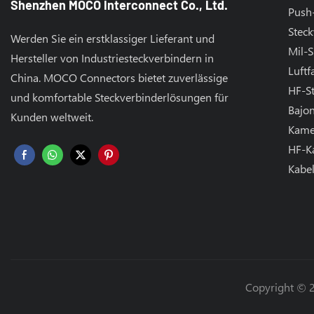
Shenzhen MOCO Interconnect Co., Ltd.
Push-
Steck
Werden Sie ein erstklassiger Lieferant und
Mil-S
Hersteller von Industriesteckverbindern in
Luftf
China. MOCO Connectors bietet zuverlässige
HF-S
und komfortable Steckverbinderlösungen für
Bajon
Kunden weltweit.
Kame
HF-K
Kabe
Copyright © 2