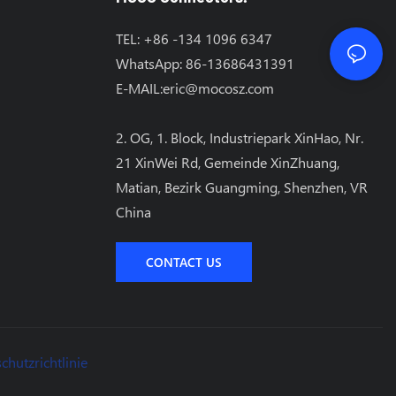
TEL: +86 -134 1096 6347
WhatsApp: 86-13686431391
E-MAIL:
eric@mocosz.com
2. OG, 1. Block, Industriepark XinHao, Nr.
21 XinWei Rd, Gemeinde XinZhuang,
Matian, Bezirk Guangming, Shenzhen, VR
China
CONTACT US
chutzrichtlinie