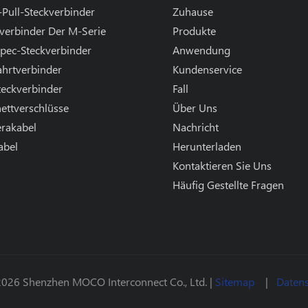
Pull-Steckverbinder
Zuhause
verbinder Der M-Serie
Produkte
pec-Steckverbinder
Anwendung
ahrtverbinder
Kundenservice
teckverbinder
Fall
ettverschlüsse
Über Uns
rakabel
Nachricht
abel
Herunterladen
l
Kontaktieren Sie Uns
Häufig Gestellte Fragen
026 Shenzhen MOCO Interconnect Co., Ltd. |
Sitemap
|
Datens