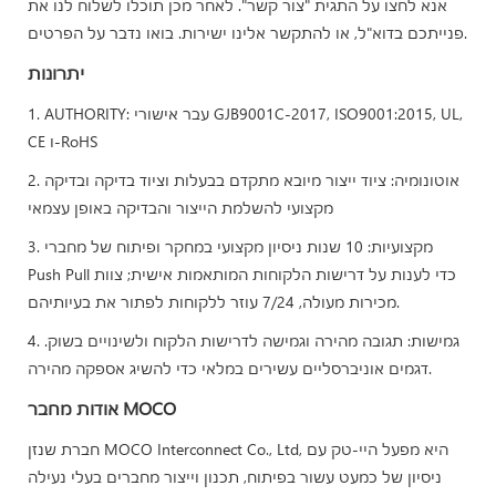
אנא לחצו על התגית "צור קשר". לאחר מכן תוכלו לשלוח לנו את
פנייתכם בדוא"ל, או להתקשר אלינו ישירות. בואו נדבר על הפרטים.
יתרונות
1. AUTHORITY: עבר אישורי GJB9001C-2017, ISO9001:2015, UL,
CE ו-RoHS
2. אוטונומיה: ציוד ייצור מיובא מתקדם בבעלות וציוד בדיקה ובדיקה
מקצועי להשלמת הייצור והבדיקה באופן עצמאי
3. מקצועיות: 10 שנות ניסיון מקצועי במחקר ופיתוח של מחברי
Push Pull כדי לענות על דרישות הלקוחות המותאמות אישית; צוות
מכירות מעולה, 7/24 עוזר ללקוחות לפתור את בעיותיהם.
4. גמישות: תגובה מהירה וגמישה לדרישות הלקוח ולשינויים בשוק.
דגמים אוניברסליים עשירים במלאי כדי להשיג אספקה ​​מהירה.
אודות מחבר MOCO
חברת שנזן MOCO Interconnect Co., Ltd, היא מפעל היי-טק עם
ניסיון של כמעט עשור בפיתוח, תכנון וייצור מחברים בעלי נעילה