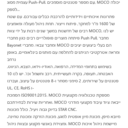
עצמית מסוג Push-Pull. עם מספר פטנטים מוסמכים, MOCO יכולה
לספק...
פתרונות איכותיים וידידותיים להרכבת כבלים עבורכם. עם שטח
של 1600 מ"ר למחקר, פיתוח וייצור. תחת ניהול מעולה ומאמצים
רבים של חדשנות במשך שנים רבות על ידי צוות MOCO, יש לנו
פיתחה מוצרים פופולריים רבים כגון מחברי Push Pull, מחבר
Bayonet ומחבר צבאי. מחברי MOCO הם בעלי ביצועים יציבים
ומראה אטרקטיבי הניתנים להחלפה עם מותגים בינלאומיים, באופן
נרחב
בשימוש בתחומי המדידה, הרפואה, האודיו-וידאו, הצבא, הניווט,
האבטחה, תעופה, בקרה תעשייתית, רכב וחשמל וכו'. יש לנו 10
פטנטים על שירותים, 2 סימני מסחר ו-8 פטנטים על עיצוב, ועברנו
UL, CE, RoHS ו-
הסמכת ISO9001:2015. MOCO מספקת טכנולוגיה מקצועית
ואחריות שירות לבחירתכם. MOCO ייבאה ציוד עיבוד מקצועי מודרני
בדיוק גבוה ויעיל, כולל מכונות STAR CNC.
מיובא מיפן, מכונת מיון אופטית למגע, מכונת הזרקה ומכונת טחינה,
ומצוידת באנשי מקצוע ובצוות ניהול. MOCO מיישמת ניהול איכות