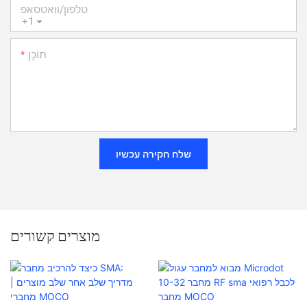
טלפון/וואטסאפ
+1
תוֹכֶן
שלח חקירה עכשיו
מוצרים קשורים