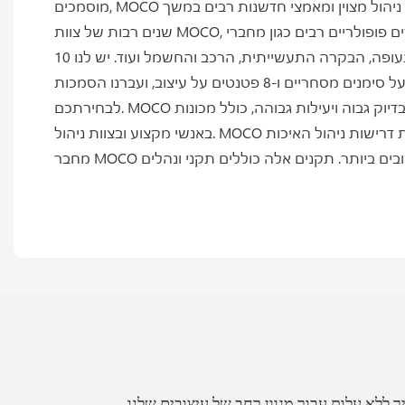
מוסמכים, MOCO יכולה לספק לכם פתרונות הרכבת כבלים איכותיים וידידותיים לסביבה. עם שטח של 1600 מ"ר למחקר, פיתוח וייצור. תחת ניהול מצוין ומאמצי חדשנות רבים במשך
שנים רבות של צוות MOCO, פיתחנו מוצרים פופולריים רבים כגון מחברי Push-Pull, מחברי כידון ומחברים צבאיים. מחברי MOCO הם בעלי ביצועים יציבים ומראה אטרקטיבי הניתנים
להחלפה עם מותגים בינלאומיים, ונמצאים בשימוש נרחב בתחומי המדידה, הרפואה, אודיו-וידאו, הצבא, הניווט, האבטחה, התעופה, הבקרה התעשייתית, הרכב והחשמל ועוד. יש לנו 10
פטנטים על שירות, 2 פטנטים על סימנים מסחריים ו-8 פטנטים על עיצוב, ועברנו הסמכות UL, CE, RoHS ו-ISO9001:2015. MOCO מספקת טכנולוגיה מקצועית ואחריות שירות
לבחירתכם. MOCO ייבאה ציוד עיבוד מקצועי מודרני בדיוק גבוה ויעילות גבוהה, כולל מכונות STAR CNC שיובאו מיפן, מכונת מיון אופטית למגע, מכונת הזרקה ומכונת ליטוש, ומצוידת