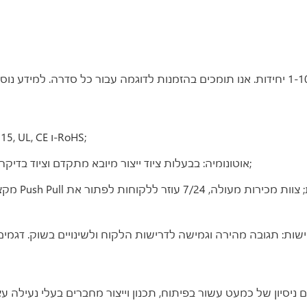
1. AUTHORITY: עבר אישורי GJB9001C-2017, ISO9001:2015, UL, CE ו-RoHS;
2. אוטונומיה: בבעלות ציוד ייצור מיובא מתקדם וציוד בדיקה ובדיקה מקצועי להשלמת הייצור והבדיקה באופן עצמאי;