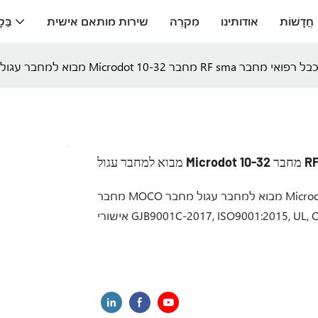
חֲדָשׁוֹת
אודותינו
מִקרֶה
שירות מותאם אישית
בַּק
מחבר MOCO מבוא למחבר עגול מחבר Microdot 10-32 RF sma לכבלים רפואיים מחבר MOCO, אישור: עבר