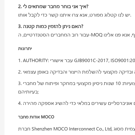
2. איך אני בוחר מחבר שמתאים לי?
יש לנו קטלוג מפורט, אנא צרו איתנו קשר כדי לקבל אותו.
3. האם ניתן להזמין כמות קטנה?
יתרונות
3. מקצועיות: 10 שנות ניסיון מקצועי במחקר ופיתוח של מחברי Push Pull כדי לענות על דרישות הלקוחות המותאמות אישית; צוות מכירות מעולה, 7/24 עוזר ללקוחות לפתור את
בעיותיהם;
אודות מחבר MOCO
חברת Shenzhen MOCO Interconnect Co., Ltd, היא מפעל היי-טק עם ניסיון של כמעט עשור בפיתוח, תכנון וייצור מחברים בעלי נעילה עצמית מסוג Push-Pull. עם מספר פטנטים