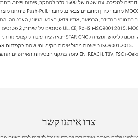
באנשי מקצוע ובצוות ניהול. MOCO מיישמת ניהול איכות מקיף, ומיישמת בקפדנות את דרישות ניהול האיכות ISO9001:2015.
קנים אלה כוללים תקני ונהלים EN, REACH, TüV, FSC ו-Oeko-Tex.
צרו איתנו קשר