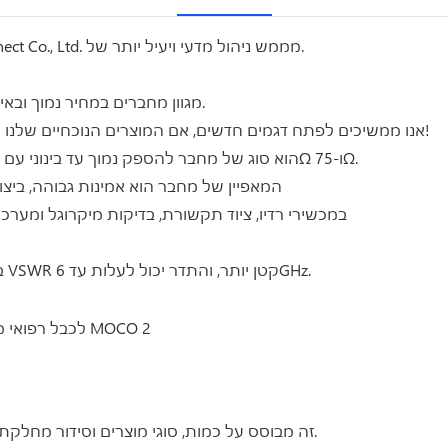
העיצוב החדשני שהוצע על ידי Shenzhen MOCO Interconnect Co., Ltd. מממש ניהול מדעי ויעיל יותר של.
מגוון מחברים במחיר נמוך ובאיכות גבוהה יכולים לענות על צרכי הרכישה המגוונים שלכם.
אנו ממשיכים לפתח דגמים חדשים, אם המוצרים הנוכחיים שלנו אינם מתאימים לכם, אנו יכולים גם להתאים אישית עבורכם!
סוג SMA הוא סוג של מחבר להספק נמוך עד בינוני עם צימוד בורג. עכבה אופיינית קיימות בשני סוגים: 50Ω ו-75Ω.
המאפיין של מחבר הוא אמינות גבוהה, ביצועי
משמש בקשר עם כבל קואקסיאלי RF במכשירי רדיו, ציוד תקשורת, בדיקות מיקרו
באמצעות כבל קשיח למחצה או גמיש למחצה, סוג זה יקבל VSWR קטן יותר, והתדר יכול לעלות עד 6GHz.
זה מבוסס על כמות, סוגי מוצרים וסידור מחלקת הייצור. אבל אנו ניתן תאריך משוער בהצעת המחיר ובחוזה.