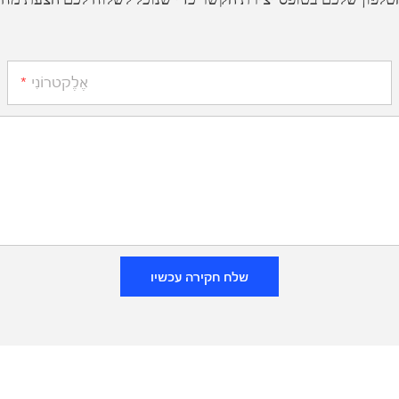
אֶלֶקטרוֹנִי
שלח חקירה עכשיו