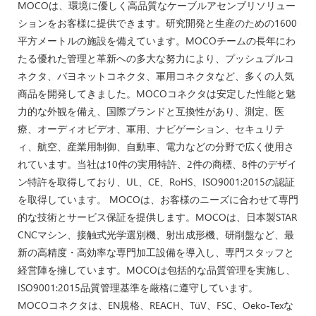
MOCOは、環境に優しく高品質なケーブルアセンブリソリュー
ションをお客様に提供できます。研究開発と生産のための1600
平方メートルの施設を備えています。MOCOチームの長年にわ
たる優れた管理と革新への多大な努力により、プッシュプルコ
ネクタ、バヨネットコネクタ、軍用コネクタなど、多くの人気
商品を開発してきました。MOCOコネクタは安定した性能と魅
力的な外観を備え、国際ブランドと互換性があり、測定、医
療、オーディオビデオ、軍用、ナビゲーション、セキュリテ
ィ、航空、産業用制御、自動車、電力などの分野で広く使用さ
れています。当社は10件の実用特許、2件の商標、8件のデザイ
ン特許を取得しており、UL、CE、RoHS、ISO9001:2015の認証
を取得しています。 MOCOは、お客様のニーズに合わせて専門
的な技術とサービス保証を提供します。MOCOは、日本製STAR
CNCマシン、接触式光学選別機、射出成形機、研削盤など、最
新の高精度・高効率な専門加工設備を導入し、専門スタッフと
経営陣を擁しています。MOCOは包括的な品質管理を実施し、
ISO9001:2015品質管理基準を厳格に遵守しています。
MOCOコネクタは、EN規格、REACH、TüV、FSC、Oeko-Texな