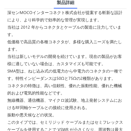
製品詳細
深センMOCOインターコネクト株式会社が提案する斬新な設計
により、より科学的で効率的な管理が実現します。
当社は 2012 年からコネクタとケーブルの製造に注力していま
す。
低価格で高品質の各種コネクタが、多様な購入ニーズを満たし
ます。
当社は新しいモデルの開発を続けています。現在の製品がお客
様に適していない場合は、カスタマイズも可能です。
SMA型は、ねじ込み式の低電力から中電力のコネクタの一種で
す。特性インピーダンスは50Ωと75Ωの2種類があります。
コネクタの特徴は、高い信頼性、優れた振動性能、優れた機械
的および電気的性能などです。
無線機器、通信機器、マイクロ波試験、地上発射システムにお
けるRF同軸ケーブルとの接続に使用される。
振動や悪天候などの状況。
このタイプでは、セミリジッド ケーブルまたはセミフレックス
ケーブルを使用することで VSWR が小さくなり、周波数は最大