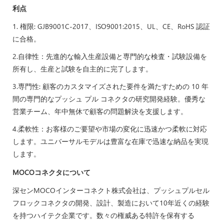
利点
1. 権限: GJB9001C-2017、ISO9001:2015、UL、CE、RoHS 認証
に合格。
2.自律性：先進的な輸入生産設備と専門的な検査・試験設備を
所有し、生産と試験を自主的に完了します。
3.専門性: 顧客のカスタマイズされた要件を満たすための 10 年
間の専門的なプッシュ プル コネクタの研究開発経験。優秀な
営業チーム、年中無休で顧客の問題解決を支援します。
4.柔軟性：お客様のご要望や市場の変化に迅速かつ柔軟に対応
します。ユニバーサルモデルは豊富な在庫で迅速な納品を実現
します。
MOCOコネクタについて
深センMOCOインターコネクト株式会社は、プッシュプルセル
フロックコネクタの開発、設計、製造において10年近くの経験
を持つハイテク企業です。数々の権威ある特許を保有する