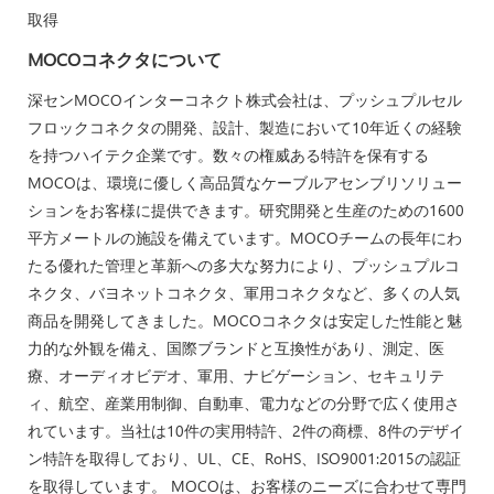
取得
MOCOコネクタについて
深センMOCOインターコネクト株式会社は、プッシュプルセル
フロックコネクタの開発、設計、製造において10年近くの経験
を持つハイテク企業です。数々の権威ある特許を保有する
MOCOは、環境に優しく高品質なケーブルアセンブリソリュー
ションをお客様に提供できます。研究開発と生産のための1600
平方メートルの施設を備えています。MOCOチームの長年にわ
たる優れた管理と革新への多大な努力により、プッシュプルコ
ネクタ、バヨネットコネクタ、軍用コネクタなど、多くの人気
商品を開発してきました。MOCOコネクタは安定した性能と魅
力的な外観を備え、国際ブランドと互換性があり、測定、医
療、オーディオビデオ、軍用、ナビゲーション、セキュリテ
ィ、航空、産業用制御、自動車、電力などの分野で広く使用さ
れています。当社は10件の実用特許、2件の商標、8件のデザイ
ン特許を取得しており、UL、CE、RoHS、ISO9001:2015の認証
を取得しています。 MOCOは、お客様のニーズに合わせて専門