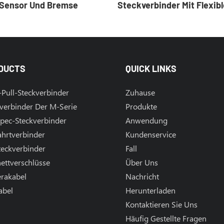
 Sensor Und Bremse
Steckverbinder Mit Flexibl
Leiterplatte
DUCTS
QUICK LINKS
Pull-Steckverbinder
Zuhause
verbinder Der M-Serie
Produkte
pec-Steckverbinder
Anwendung
ahrtverbinder
Kundenservice
teckverbinder
Fall
ettverschlüsse
Über Uns
rakabel
Nachricht
abel
Herunterladen
l
Kontaktieren Sie Uns
Häufig Gestellte Fragen