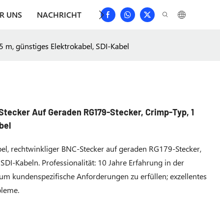
R UNS
NACHRICHT
HERUNTERLADEN
KONTAKTIER
 m, günstiges Elektrokabel, SDI-Kabel
tecker Auf Geraden RG179-Stecker, Crimp-Typ, 1
bel
l, rechtwinkliger BNC-Stecker auf geraden RG179-Stecker,
SDI-Kabeln. Professionalität: 10 Jahre Erfahrung in der
um kundenspezifische Anforderungen zu erfüllen; exzellentes
bleme.