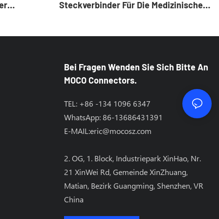
er
Steckverbinder Für Die Medizinische
Endoskopie: Höchste Zuverlässigkeit
Und EMV-Beständigkeit
Bei Fragen Wenden Sie Sich Bitte An
MOCO Connectors.
TEL: +86 -134 1096 6347
WhatsApp: 86-13686431391
E-MAIL:
eric@mocosz.com
2. OG, 1. Block, Industriepark XinHao, Nr.
21 XinWei Rd, Gemeinde XinZhuang,
Matian, Bezirk Guangming, Shenzhen, VR
China