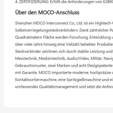
4. ZERTIFIZIERUNG: Erfüllt die Anforderungen von GJ
Über den MOCO-Anschluss
Shenzhen MOCO Interconnect Co., Ltd. ist ein Hightech
Selbstverriegelungssteckverbindern. Dank zahlreicher 
Quadratmetern Fläche werden Forschung, Entwicklung 
über viele Jahre hinweg eine Vielzahl beliebter Produkt
Steckverbinder zeichnen sich durch stabile Leistung un
Messtechnik, Medizintechnik, Audio/Video, Militär, Navig
Gebrauchsmuster, zwei Marken und acht Designpatente u
mit Garantie. MOCO importierte moderne, hochpräzise u
Kontaktsortiermaschine, eine Spritzgießmaschine und e
umfassendes Qualitätsmanagement und setzt die Anfor