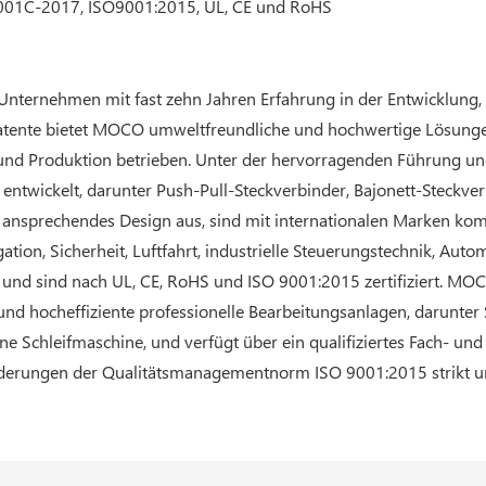
B9001C-2017, ISO9001:2015, UL, CE und RoHS
-Unternehmen mit fast zehn Jahren Erfahrung in der Entwicklung
Patente bietet MOCO umweltfreundliche und hochwertige Lösunge
und Produktion betrieben. Unter der hervorragenden Führung 
e entwickelt, darunter Push-Pull-Steckverbinder, Bajonett-Steckv
d ansprechendes Design aus, sind mit internationalen Marken ko
ation, Sicherheit, Luftfahrt, industrielle Steuerungstechnik, Aut
nd sind nach UL, CE, RoHS und ISO 9001:2015 zertifiziert. MOCO
nd hocheffiziente professionelle Bearbeitungsanlagen, darunte
ine Schleifmaschine, und verfügt über ein qualifiziertes Fach-
derungen der Qualitätsmanagementnorm ISO 9001:2015 strikt u