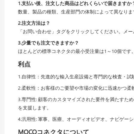
1.支払い後、注文した商品はどれくらいで届きますか
数量、製品の種類、生産部門の体制によって異なりま
2.注文方法は？
「お問い合わせ」タグをクリックしてください。メー
3.少量でも注文できますか？
ほとんどの標準コネクタの最小受注量は1～10個で
利点
1.自律性：先進的な輸入生産設備と専門的な検査・
2.柔軟性：お客様のご要望や市場の変化に迅速かつ
3.専門性: 顧客のカスタマイズされた要件を満たすための
を支援します。
4.汎用性: 軍事、医療、オーディオビデオ、ナビゲ
MOCOコネクタについて