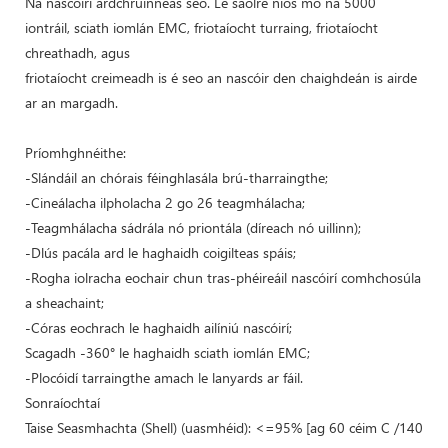
Na nascóirí ardchruinneas seo. Le saolré níos mó ná 5000
iontráil, sciath iomlán EMC, friotaíocht turraing, friotaíocht
chreathadh, agus
friotaíocht creimeadh is é seo an nascóir den chaighdeán is airde
ar an margadh.
Príomhghnéithe:
-Slándáil an chórais féinghlasála brú-tharraingthe;
-Cineálacha ilpholacha 2 go 26 teagmhálacha;
-Teagmhálacha sádrála nó priontála (díreach nó uillinn);
-Dlús pacála ard le haghaidh coigilteas spáis;
-Rogha iolracha eochair chun tras-phéireáil nascóirí comhchosúla
a sheachaint;
-Córas eochrach le haghaidh ailíniú nascóirí;
Scagadh -360° le haghaidh sciath iomlán EMC;
-Plocóidí tarraingthe amach le lanyards ar fáil.
Sonraíochtaí
Taise Seasmhachta (Shell) (uasmhéid): <=95% [ag 60 céim C /140