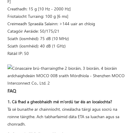
F]
Creathadh: 15 g [10 Hz - 2000 Hz]
Friotaíocht Turraing: 100 g [6 ms]
Creimeadh Spraeála Salainn: >144 uair an chloig
Catagóir Aeráide: 50/175/21
Sciath (íosmhéid): 75 dB (10 MHz)
Sciath (íosmhéid): 40 dB (1 GHz)
Rátáil IP: 50
FAQ
1. Cá fhad a gheobhaidh mé m'ordú tar éis an íocaíochta?
Tá sé bunaithe ar chainníocht, cineálacha táirgí agus socrú na
roinne táirgthe. Ach tabharfaimid dáta ETA sa luachan agus sa
chonradh.