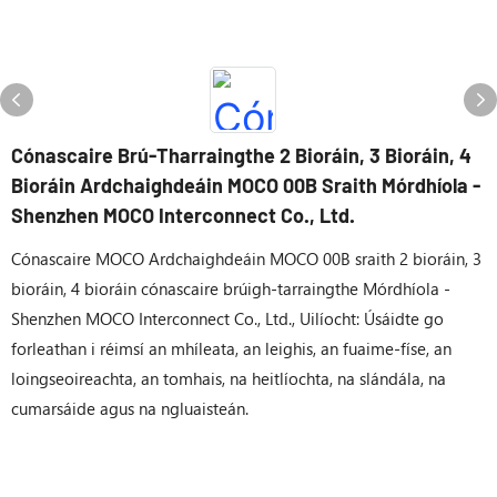
Cónascaire Brú-Tharraingthe 2 Bioráin, 3 Bioráin, 4
Bioráin Ardchaighdeáin MOCO 00B Sraith Mórdhíola -
Shenzhen MOCO Interconnect Co., Ltd.
Cónascaire MOCO Ardchaighdeáin MOCO 00B sraith 2 bioráin, 3
bioráin, 4 bioráin cónascaire brúigh-tarraingthe Mórdhíola -
Shenzhen MOCO Interconnect Co., Ltd., Uilíocht: Úsáidte go
forleathan i réimsí an mhíleata, an leighis, an fuaime-físe, an
loingseoireachta, an tomhais, na heitlíochta, na slándála, na
cumarsáide agus na ngluaisteán.