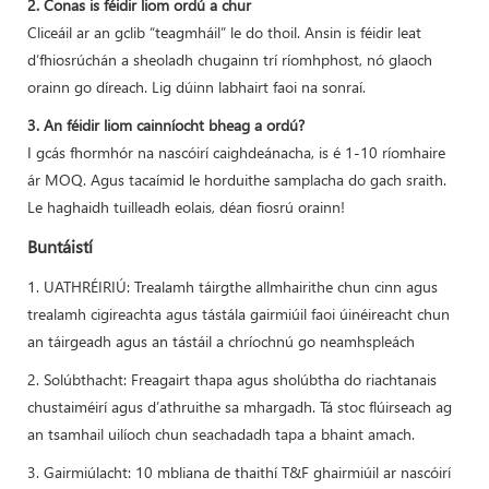
2. Conas is féidir liom ordú a chur
Cliceáil ar an gclib “teagmháil” le do thoil. Ansin is féidir leat
d’fhiosrúchán a sheoladh chugainn trí ríomhphost, nó glaoch
orainn go díreach. Lig dúinn labhairt faoi na sonraí.
3. An féidir liom cainníocht bheag a ordú?
I gcás fhormhór na nascóirí caighdeánacha, is é 1-10 ríomhaire
ár MOQ. Agus tacaímid le horduithe samplacha do gach sraith.
Le haghaidh tuilleadh eolais, déan fiosrú orainn!
Buntáistí
1. UATHRÉIRIÚ: Trealamh táirgthe allmhairithe chun cinn agus
trealamh cigireachta agus tástála gairmiúil faoi úinéireacht chun
an táirgeadh agus an tástáil a chríochnú go neamhspleách
2. Solúbthacht: Freagairt thapa agus sholúbtha do riachtanais
chustaiméirí agus d’athruithe sa mhargadh. Tá stoc flúirseach ag
an tsamhail uilíoch chun seachadadh tapa a bhaint amach.
3. Gairmiúlacht: 10 mbliana de thaithí T&F ghairmiúil ar nascóirí