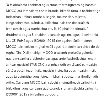
Tá feidhmíocht chobhsaí agus cuma tharraingteach ag nascóirí
MOCO atá inmhalartaithe le brandaí idirnáisiúnta, a úsáidtear go
forleathan i réimsí tomhais, leighis, fuaime-físe, míleata,
loingseoireachta, slándála, eitlíochta, rialaithe tionsclaíoch,
feithicleach agus cumhachta etc. Tá 10 phaitinn fóntais, 2
thrádmharc agus 8 phaitinn dearaidh againn, agus tá deimhniú
UL, CE, RoHS agus ISO9001:2015 rite againn. Soláthraíonn
MOCO teicneolaíocht ghairmiúil agus ráthaíocht seirbhíse do do
rogha féin. D'allmhairigh MOCO trealamh próiseála gairmiúil
nua-aimseartha ardchruinneas agus ardéifeachtúlachta, lena n-
áirítear meaisíní STAR CNC a allmhairíodh ón tSeapáin, meaisín
sórtála optúil teagmhála, meaisín insteallta agus meaisín meilt,
agus tá gairmithe agus foireann bhainistíochta mar fhorlíonadh
orthu. Cuireann MOCO bainistíocht chuimsitheach cáilíochta i
bhfeidhm, agus cuireann siad ceanglais bhainistíochta cáilíochta
ISO9001:2015 i bhfeidhm go docht.