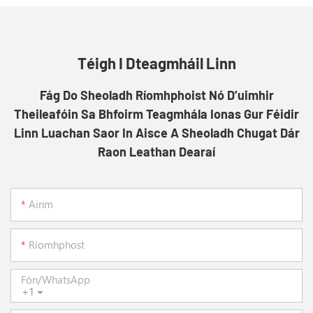
Téigh I Dteagmháil Linn
Fág Do Sheoladh Ríomhphoist Nó D’uimhir
Theileafóin Sa Bhfoirm Teagmhála Ionas Gur Féidir
Linn Luachan Saor In Aisce A Sheoladh Chugat Dár
Raon Leathan Dearaí
Ainm
Ríomhphost
Fón/whatsApp
+1