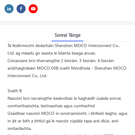
Sonraí Táirge
Tá feidhmíocht díolacháin Shenzhen MOCO Interconnect Co.,
Ltd. ag méadú go seasta le blianta beaga anuas.
Cónascaire brú-tharraingthe 2 bioráin, 3 bioráin, 4 bioráin
ardchaighdeáin MOCO 00B sraith Mórdhíola - Shenzhen MOCO
Interconnect Co., Ltd.
Sraith B
Nascóirí brú-tarraingthe ísealvoltais le haghaidh úsáide sonraí,
comharthaíochta, leictreachais agus cumhachta!
Úsáidtear nascóirí MOCO in ionstraimíocht, i bhfeistí leighis, agus
in áit ar bith a bhfuil gá le nascóir cúplála tapa ard-dlúis, ard-
iontaofachta.