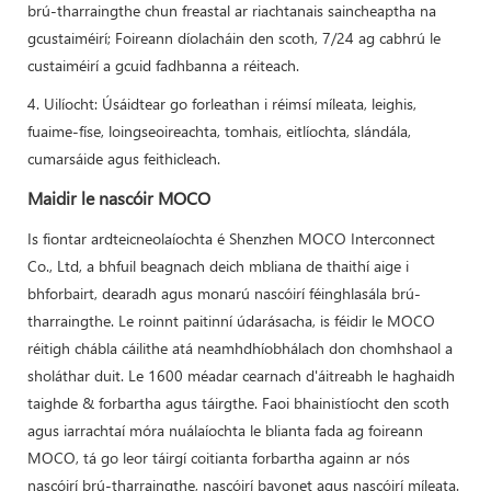
brú-tharraingthe chun freastal ar riachtanais saincheaptha na
gcustaiméirí; Foireann díolacháin den scoth, 7/24 ag cabhrú le
custaiméirí a gcuid fadhbanna a réiteach.
4. Uilíocht: Úsáidtear go forleathan i réimsí míleata, leighis,
fuaime-físe, loingseoireachta, tomhais, eitlíochta, slándála,
cumarsáide agus feithicleach.
Maidir le nascóir MOCO
Is fiontar ardteicneolaíochta é Shenzhen MOCO Interconnect
Co., Ltd, a bhfuil beagnach deich mbliana de thaithí aige i
bhforbairt, dearadh agus monarú nascóirí féinghlasála brú-
tharraingthe. Le roinnt paitinní údarásacha, is féidir le MOCO
réitigh chábla cáilithe atá neamhdhíobhálach don chomhshaol a
sholáthar duit. Le 1600 méadar cearnach d'áitreabh le haghaidh
taighde & forbartha agus táirgthe. Faoi bhainistíocht den scoth
agus iarrachtaí móra nuálaíochta le blianta fada ag foireann
MOCO, tá go leor táirgí coitianta forbartha againn ar nós
nascóirí brú-tharraingthe, nascóirí bayonet agus nascóirí míleata.