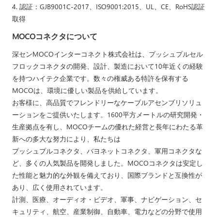
4. 認証：GJB9001C-2017、ISO9001:2015、UL、CE、RoHS認証
取得
MOCOコネクタについて
深センMOCOインターコネクト株式会社は、プッシュプルセル
フロックコネクタの開発、設計、製造において10年近くの経験
を持つハイテク企業です。数々の権威ある特許を保有する
MOCOは、環境に優しい製品を供給しています。
お客様に、高品質でフレンドリーなケーブルアセンブリソリュ
ーションをご提供いたします。1600平方メートルの研究開発・
生産拠点を有し、MOCOチームの優れた経営と長年にわたる革
新への多大な努力により、私たちは
プッシュプルコネクタ、バヨネットコネクタ、軍用コネクタな
ど、多くの人気製品を開発しました。MOCOコネクタは安定し
た性能と魅力的な外観を備えており、国際ブランドと互換性が
あり、広く使用されています。
計測、医療、オーディオ・ビデオ、軍事、ナビゲーション、セ
キュリティ、航空、産業制御、自動車、電力などの分野で使用