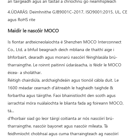
an táirgeadh agus an tástáil a chríochnú go neamhspleách
4.ÚDARÁS: Deimhnithe GJB9001C-2017, ISO9001:2015, UL, CE
agus RoHS rite
Maidir le nascóir MOCO
Is fiontar ardteicneolaíochta é Shenzhen MOCO Interconnect
Co., Ltd, a bhfuil beagnach deich mbliana de thaithí aige i
bhforbairt, dearadh agus monarú nascóirí féinghlasála brú-
tharraingthe. Le roinnt paitinní údarásacha, is féidir le MOCO
éicea- a sholáthar.
Réitigh chairdiúla, ardchaighdeáin agus tionóil cábla duit. Le
1600 méadar cearnach d'áitreabh le haghaidh taighde &
forbartha agus táirgthe. Faoi bhainistíocht den scoth agus
iarrachtaí móra nuálaíochta le blianta fada ag foireann MOCO,
tá...
d'fhorbair siad go leor táirgí coitianta ar nós nascóirí brú-
tharraingthe, nascóir bayonet agus nascóir míleata. Tá
feidhmíocht chobhsaí agus cuma tharraingteach ag nascóirí