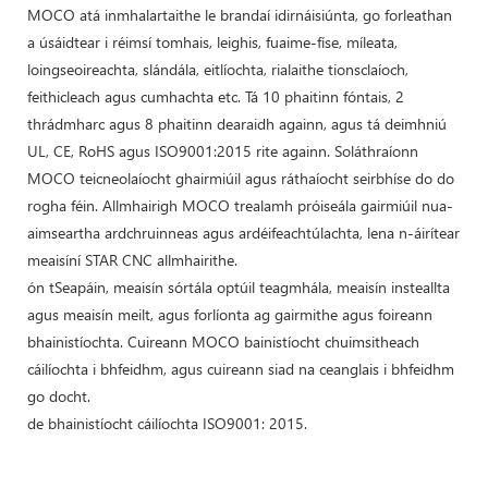
MOCO atá inmhalartaithe le brandaí idirnáisiúnta, go forleathan
a úsáidtear i réimsí tomhais, leighis, fuaime-físe, míleata,
loingseoireachta, slándála, eitlíochta, rialaithe tionsclaíoch,
feithicleach agus cumhachta etc. Tá 10 phaitinn fóntais, 2
thrádmharc agus 8 phaitinn dearaidh againn, agus tá deimhniú
UL, CE, RoHS agus ISO9001:2015 rite againn. Soláthraíonn
MOCO teicneolaíocht ghairmiúil agus ráthaíocht seirbhíse do do
rogha féin. Allmhairigh MOCO trealamh próiseála gairmiúil nua-
aimseartha ardchruinneas agus ardéifeachtúlachta, lena n-áirítear
meaisíní STAR CNC allmhairithe.
ón tSeapáin, meaisín sórtála optúil teagmhála, meaisín insteallta
agus meaisín meilt, agus forlíonta ag gairmithe agus foireann
bhainistíochta. Cuireann MOCO bainistíocht chuimsitheach
cáilíochta i bhfeidhm, agus cuireann siad na ceanglais i bhfeidhm
go docht.
de bhainistíocht cáilíochta ISO9001: 2015.