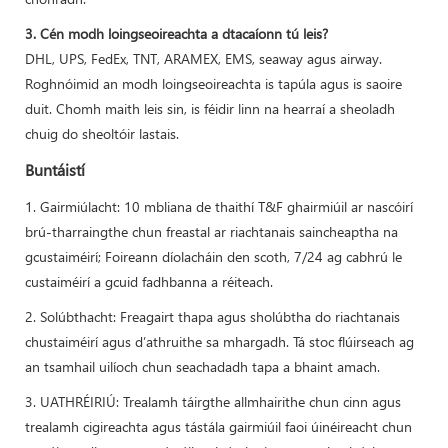
3. Cén modh loingseoireachta a dtacaíonn tú leis?
DHL, UPS, FedEx, TNT, ARAMEX, EMS, seaway agus airway.
Roghnóimid an modh loingseoireachta is tapúla agus is saoire
duit. Chomh maith leis sin, is féidir linn na hearraí a sheoladh
chuig do sheoltóir lastais.
Buntáistí
1. Gairmiúlacht: 10 mbliana de thaithí T&F ghairmiúil ar nascóirí
brú-tharraingthe chun freastal ar riachtanais saincheaptha na
gcustaiméirí; Foireann díolacháin den scoth, 7/24 ag cabhrú le
custaiméirí a gcuid fadhbanna a réiteach.
2. Solúbthacht: Freagairt thapa agus sholúbtha do riachtanais
chustaiméirí agus d’athruithe sa mhargadh. Tá stoc flúirseach ag
an tsamhail uilíoch chun seachadadh tapa a bhaint amach.
3. UATHRÉIRIÚ: Trealamh táirgthe allmhairithe chun cinn agus
trealamh cigireachta agus tástála gairmiúil faoi úinéireacht chun