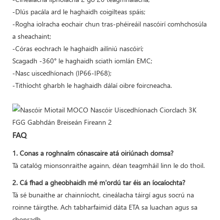
-Dlús pacála ard le haghaidh coigilteas spáis;
-Rogha iolracha eochair chun tras-phéireáil nascóirí comhchosúla
a sheachaint;
-Córas eochrach le haghaidh ailíniú nascóirí;
Scagadh -360° le haghaidh sciath iomlán EMC;
-Nasc uiscedhíonach (IP66-IP68);
-Tithíocht gharbh le haghaidh dálaí oibre foircneacha.
FAQ
1. Conas a roghnaím cónascaire atá oiriúnach domsa?
Tá catalóg mionsonraithe againn, déan teagmháil linn le do thoil.
2. Cá fhad a gheobhaidh mé m'ordú tar éis an íocaíochta?
Tá sé bunaithe ar chainníocht, cineálacha táirgí agus socrú na
roinne táirgthe. Ach tabharfaimid dáta ETA sa luachan agus sa
chonradh.