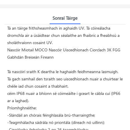
Sonraí Táirge
Tá an táirge frithsheasmhach in aghaidh UV. Tá cóireálacha
dromchla air a úsáidtear chun séalaithe an fhaibric a fheabhsú a
sholáthraíonn cosaint UV.
Nascóir Miotail MOCO Nascóir Uiscedhíonach Ciorclach 3K FGG
Gabhdán Breiseán Fireann
Tá nascóirí sraith K deartha le haghaidh feidhmeanna lasmuigh.
Tá gach samhail den tsraith seo uiscedhíonach nuair a chuirtear le
chéile iad chun cosaint a thabhairt.
céim IP68 nuair a bhíonn sé cóimeáilte i gceart le cábla cuí (IP66
ar a laghad).
Príomhghnéithe:
-Slándáil an chórais féinghlasála brú-tharraingthe;
-Teagmhálacha sádrála nó priontála (díreach nó uillinn);
-Cineálacha ilpholacha 2 go 26 teagmhálacha;