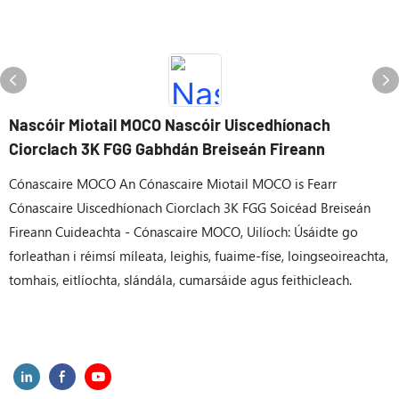
Nascóir Miotail MOCO Nascóir Uiscedhíonach
Ciorclach 3K FGG Gabhdán Breiseán Fireann
Cónascaire MOCO An Cónascaire Miotail MOCO is Fearr
Cónascaire Uiscedhíonach Ciorclach 3K FGG Soicéad Breiseán
Fireann Cuideachta - Cónascaire MOCO, Uilíoch: Úsáidte go
forleathan i réimsí míleata, leighis, fuaime-físe, loingseoireachta,
tomhais, eitlíochta, slándála, cumarsáide agus feithicleach.