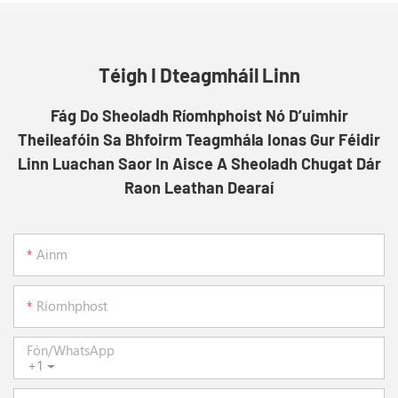
Téigh I Dteagmháil Linn
Fág Do Sheoladh Ríomhphoist Nó D’uimhir
Theileafóin Sa Bhfoirm Teagmhála Ionas Gur Féidir
Linn Luachan Saor In Aisce A Sheoladh Chugat Dár
Raon Leathan Dearaí
Ainm
Ríomhphost
Fón/whatsApp
+1