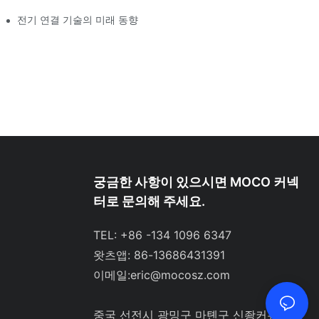
전기 연결 기술의 미래 동향
궁금한 사항이 있으시면 MOCO 커넥
터로 문의해 주세요.
TEL: +86 -134 1096 6347
왓츠앱: 86-13686431391
이메일:
eric@mocosz.com
중국 선전시 광밍구 마톈구 신좡커뮤니티