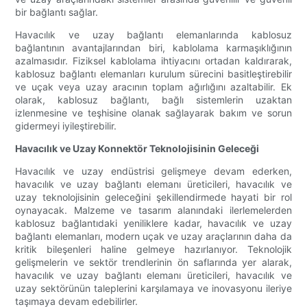
bir bağlantı sağlar.
Havacılık ve uzay bağlantı elemanlarında kablosuz
bağlantının avantajlarından biri, kablolama karmaşıklığının
azalmasıdır. Fiziksel kablolama ihtiyacını ortadan kaldırarak,
kablosuz bağlantı elemanları kurulum sürecini basitleştirebilir
ve uçak veya uzay aracının toplam ağırlığını azaltabilir. Ek
olarak, kablosuz bağlantı, bağlı sistemlerin uzaktan
izlenmesine ve teşhisine olanak sağlayarak bakım ve sorun
gidermeyi iyileştirebilir.
Havacılık ve Uzay Konnektör Teknolojisinin Geleceği
Havacılık ve uzay endüstrisi gelişmeye devam ederken,
havacılık ve uzay bağlantı elemanı üreticileri, havacılık ve
uzay teknolojisinin geleceğini şekillendirmede hayati bir rol
oynayacak. Malzeme ve tasarım alanındaki ilerlemelerden
kablosuz bağlantıdaki yeniliklere kadar, havacılık ve uzay
bağlantı elemanları, modern uçak ve uzay araçlarının daha da
kritik bileşenleri haline gelmeye hazırlanıyor. Teknolojik
gelişmelerin ve sektör trendlerinin ön saflarında yer alarak,
havacılık ve uzay bağlantı elemanı üreticileri, havacılık ve
uzay sektörünün taleplerini karşılamaya ve inovasyonu ileriye
taşımaya devam edebilirler.