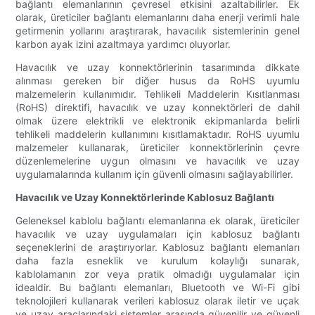
bağlantı elemanlarının çevresel etkisini azaltabilirler. Ek
olarak, üreticiler bağlantı elemanlarını daha enerji verimli hale
getirmenin yollarını araştırarak, havacılık sistemlerinin genel
karbon ayak izini azaltmaya yardımcı oluyorlar.
Havacılık ve uzay konnektörlerinin tasarımında dikkate
alınması gereken bir diğer husus da RoHS uyumlu
malzemelerin kullanımıdır. Tehlikeli Maddelerin Kısıtlanması
(RoHS) direktifi, havacılık ve uzay konnektörleri de dahil
olmak üzere elektrikli ve elektronik ekipmanlarda belirli
tehlikeli maddelerin kullanımını kısıtlamaktadır. RoHS uyumlu
malzemeler kullanarak, üreticiler konnektörlerinin çevre
düzenlemelerine uygun olmasını ve havacılık ve uzay
uygulamalarında kullanım için güvenli olmasını sağlayabilirler.
Havacılık ve Uzay Konnektörlerinde Kablosuz Bağlantı
Geleneksel kablolu bağlantı elemanlarına ek olarak, üreticiler
havacılık ve uzay uygulamaları için kablosuz bağlantı
seçeneklerini de araştırıyorlar. Kablosuz bağlantı elemanları
daha fazla esneklik ve kurulum kolaylığı sunarak,
kablolamanın zor veya pratik olmadığı uygulamalar için
idealdir. Bu bağlantı elemanları, Bluetooth ve Wi-Fi gibi
teknolojileri kullanarak verileri kablosuz olarak iletir ve uçak
ve uzay araçlarındaki sistemler arasında güvenilir ve güvenli