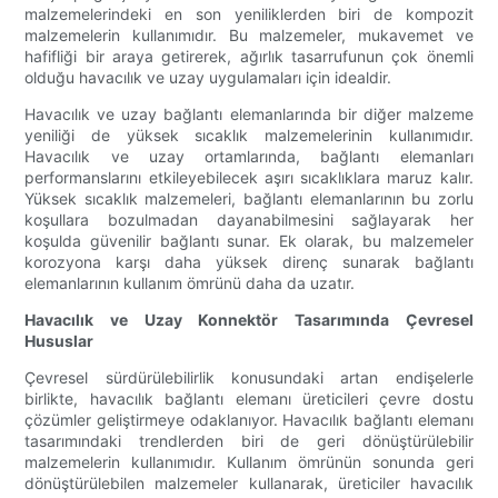
malzemelerindeki en son yeniliklerden biri de kompozit
malzemelerin kullanımıdır. Bu malzemeler, mukavemet ve
hafifliği bir araya getirerek, ağırlık tasarrufunun çok önemli
olduğu havacılık ve uzay uygulamaları için idealdir.
Havacılık ve uzay bağlantı elemanlarında bir diğer malzeme
yeniliği de yüksek sıcaklık malzemelerinin kullanımıdır.
Havacılık ve uzay ortamlarında, bağlantı elemanları
performanslarını etkileyebilecek aşırı sıcaklıklara maruz kalır.
Yüksek sıcaklık malzemeleri, bağlantı elemanlarının bu zorlu
koşullara bozulmadan dayanabilmesini sağlayarak her
koşulda güvenilir bağlantı sunar. Ek olarak, bu malzemeler
korozyona karşı daha yüksek direnç sunarak bağlantı
elemanlarının kullanım ömrünü daha da uzatır.
Havacılık ve Uzay Konnektör Tasarımında Çevresel
Hususlar
Çevresel sürdürülebilirlik konusundaki artan endişelerle
birlikte, havacılık bağlantı elemanı üreticileri çevre dostu
çözümler geliştirmeye odaklanıyor. Havacılık bağlantı elemanı
tasarımındaki trendlerden biri de geri dönüştürülebilir
malzemelerin kullanımıdır. Kullanım ömrünün sonunda geri
dönüştürülebilen malzemeler kullanarak, üreticiler havacılık