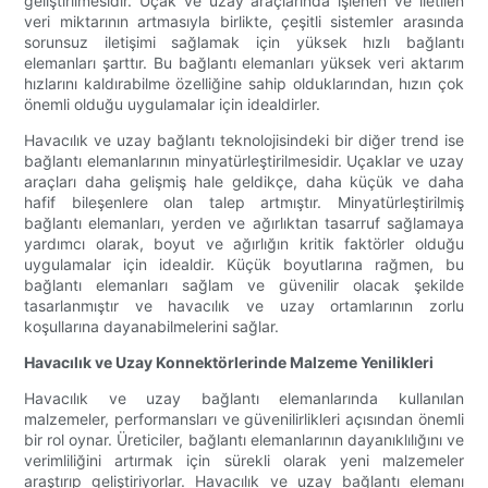
geliştirilmesidir. Uçak ve uzay araçlarında işlenen ve iletilen
veri miktarının artmasıyla birlikte, çeşitli sistemler arasında
sorunsuz iletişimi sağlamak için yüksek hızlı bağlantı
elemanları şarttır. Bu bağlantı elemanları yüksek veri aktarım
hızlarını kaldırabilme özelliğine sahip olduklarından, hızın çok
önemli olduğu uygulamalar için idealdirler.
Havacılık ve uzay bağlantı teknolojisindeki bir diğer trend ise
bağlantı elemanlarının minyatürleştirilmesidir. Uçaklar ve uzay
araçları daha gelişmiş hale geldikçe, daha küçük ve daha
hafif bileşenlere olan talep artmıştır. Minyatürleştirilmiş
bağlantı elemanları, yerden ve ağırlıktan tasarruf sağlamaya
yardımcı olarak, boyut ve ağırlığın kritik faktörler olduğu
uygulamalar için idealdir. Küçük boyutlarına rağmen, bu
bağlantı elemanları sağlam ve güvenilir olacak şekilde
tasarlanmıştır ve havacılık ve uzay ortamlarının zorlu
koşullarına dayanabilmelerini sağlar.
Havacılık ve Uzay Konnektörlerinde Malzeme Yenilikleri
Havacılık ve uzay bağlantı elemanlarında kullanılan
malzemeler, performansları ve güvenilirlikleri açısından önemli
bir rol oynar. Üreticiler, bağlantı elemanlarının dayanıklılığını ve
verimliliğini artırmak için sürekli olarak yeni malzemeler
araştırıp geliştiriyorlar. Havacılık ve uzay bağlantı elemanı