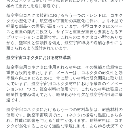
らのコネクタは高いデータ転送速度に対応できるため、速度が
極めて重要な用途に最適です。
航空宇宙コネクタ技術におけるもう一つのトレンドは、コネク
タの小型化です。航空機や宇宙船の高度化に伴い、より小型で
軽量な部品への需要が高まっています。小型コネクタはスペー
スと重量の節約に役立ち、サイズと重量が重要な要素となるア
プリケーションに最適です。これらのコネクタは小型でありな
がら、堅牢性と信頼性を備え、航空宇宙環境の過酷な条件にも
耐えられるよう設​​計されています。
航空宇宙コネクタにおける材料革新
航空宇宙用コネクタに使用される材料は、その性能と信頼性に
重​​要な役割を果たします。メーカーは、コネクタの耐久性と効
率性を向上させるために、常に新しい材料の研究開発に取り組
んでいます。航空宇宙用コネクタ材料における最新のイノベー
ションの一つは、複合材料の使用です。これらの材料は強度と
軽量性を兼ね備えており、軽量化が不可欠な航空宇宙用途に最
適です。
航空宇宙コネクタにおけるもう一つの材料革新は、耐熱材料の
使用です。航空宇宙環境では、コネクタは極端な温度にさらさ
れ、性能に影響を与える可能性があります。耐熱材料は、コネ
クタが劣化することなく過酷な環境に耐え、あらゆる状況下で