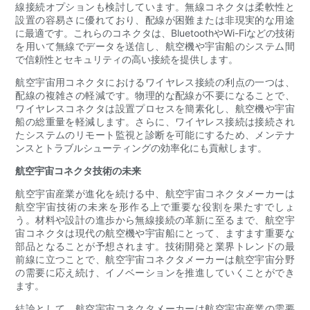
線接続オプションも検討しています。無線コネクタは柔軟性と
設置の容易さに優れており、配線が困難または非現実的な用途
に最適です。これらのコネクタは、BluetoothやWi-Fiなどの技術
を用いて無線でデータを送信し、航空機や宇宙船のシステム間
で信頼性とセキュリティの高い接続を提供します。
航空宇宙用コネクタにおけるワイヤレス接続の利点の一つは、
配線の複雑さの軽減です。物理的な配線が不要になることで、
ワイヤレスコネクタは設置プロセスを簡素化し、航空機や宇宙
船の総重量を軽減します。さらに、ワイヤレス接続は接続され
たシステムのリモート監視と診断を可能にするため、メンテナ
ンスとトラブルシューティングの効率化にも貢献します。
航空宇宙コネクタ技術の未来
航空宇宙産業が進化を続ける中、航空宇宙コネクタメーカーは
航空宇宙技術の未来を形作る上で重要な役割を果たすでしょ
う。材料や設計の進歩から無線接続の革新に至るまで、航空宇
宙コネクタは現代の航空機や宇宙船にとって、ますます重要な
部品となることが予想されます。技術開発と業界トレンドの最
前線に立つことで、航空宇宙コネクタメーカーは航空宇宙分野
の需要に応え続け、イノベーションを推進していくことができ
ます。
結論として、航空宇宙コネクタメーカーは航空宇宙産業の需要