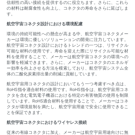
信頼性の高い接続を提供するのに役立ちます。さらに、これら
の材料は耐腐食性も向上し、コネクタの寿命をさらに延ばしま
す。
航空宇宙コネクタ設計における環境配慮
環境の持続可能性への懸念が高まる中、航空宇宙コネクタメー
カーは環境に優しいソリューションの開発に注力しています。
航空宇宙コネクタ設計におけるトレンドの一つは、リサイクル
可能な材料の使用です。寿命を迎えた際にリサイクル可能な材
料を使用することで、メーカーは航空宇宙コネクタの環境への
影響を軽減できます。さらに、メーカーはコネクタのエネルギ
ー効率を向上させる方法を模索しており、航空宇宙システム全
体の二酸化炭素排出量の削減に貢献しています。
航空宇宙用コネクタの設計においてもう一つ考慮すべき点は、
RoHS指令適合材料の使用です。RoHS指令は、航空宇宙用コネ
クタを含む電気電子機器における特定の有害物質の使用を制限
しています。RoHS適合材料を使用することで、メーカーはコネ
クタが環境規制を満たし、航空宇宙用途で安全に使用できるこ
とを保証できます。
航空宇宙コネクタにおけるワイヤレス接続
従来の有線コネクタに加え、メーカーは航空宇宙用途向けに無