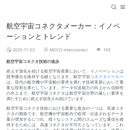
航空宇宙コネクタメーカー：イノベ
ーションとトレンド
2025-11-02
MOCO Interconnect
105
航空宇宙コネクタ技術の進歩
絶えず進化を続ける航空宇宙産業において、イノベーションは
競争優位を維持する鍵となります。航空宇宙
コネクタメーカー
は、現代の航空機や宇宙船の要求を満たす技術革新において重
要な役割を果たしています。データ伝送能力の向上から信頼性
の向上まで、航空宇宙コネクタは航空宇宙分野の厳しい要求を
満たすために絶えず改良され続けています。
航空宇宙コネクタ技術における重要な進歩の一つは、高速コネ
クタの開発です。航空機や宇宙船内で処理・伝送されるデータ
量が増加するにつれ、様々なシステム間のスムーズな通信を維
持するためには、高速コネクタが不可欠となっています。これ