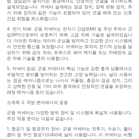
럼 끊임없이 움직이는 환경에서도 안정적인 연결을 유지하도록
설계되었습니다. 커넥터 설계에는 잠금 장치, 장력 완화 장치, 추
가 차폐 장치와 같은 기능이 포함되어 있어 연결 해제 또는 신호
간섭 위험을 최소화합니다.
4. 전기 차폐: 군용 커넥터는 전자기 간섭(EMI) 및 무선 주파수 간
섭(RFI)으로부터 보호하기 위해 고급 차폐 기술로 설계되었습니
다. 이러한 차폐는 데이터 손상을 방지하고 민감한 군사 시스템에
서 안전한 통신을 보장합니다. 커넥터는 최적의 전기적 성능을 달
성하기 위해 금속 외피, 트위스트 페어 케이블 또는 차폐판과 같
은 차폐 기술을 흔히 사용합니다.
5. 커넥터 잠금: 군용 커넥터의 핵심 기능은 강한 충격 상황에서도
우발적인 분리를 방지하는 견고한 고정 능력입니다. 널리 사용되
는 잠금 메커니즘으로는 나사식 커플링, 총검식 잠금 장치, 그리
고 강력한 진동 및 기타 외부 충격에도 안정적인 연결을 보장하는
래칭 메커니즘 등이 있습니다.
소제목 3: 국방 분야에서의 응용
군용 커넥터는 다양한 방위 장비 및 시스템에 폭넓게 사용됩니다.
주요 적용 분야는 다음과 같습니다.
1. 항공기 및 항공전자 장비: 군용 커넥터는 전투기, 수송기, 헬리
콥터 및 무인 항공기(UAV)에 널리 사용됩니다. 이 커넥터는 비행