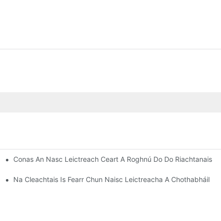
Conas An Nasc Leictreach Ceart A Roghnú Do Do Riachtanais
naic
Na Cleachtais Is Fearr Chun Naisc Leictreacha A Chothabháil