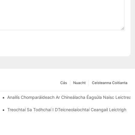
Cás
Nuacht
Ceisteanna Coitianta
Anailís Chomparáideach Ar Chineálacha Éagsúla Naisc Leictreac
Treochtaí Sa Todhchaí I DTeicneolaíochtaí Ceangail Leictrigh