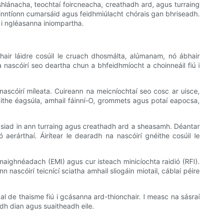
dúshlánacha, teochtaí foircneacha, creathadh ard, agus turraing
inntíonn cumarsáid agus feidhmiúlacht chórais gan bhriseadh.
s i ngléasanna iniompartha.
hair láidre cosúil le cruach dhosmálta, alúmanam, nó ábhair
 nascóirí seo deartha chun a bhfeidhmíocht a choinneáil fiú i
ascóirí míleata. Cuireann na meicníochtaí seo cosc ​​ar uisce,
alaithe éagsúla, amhail fáinní-O, grommets agus potaí eapocsa,
il siad in ann turraing agus creathadh ard a sheasamh. Déantar
aerárthaí. Áirítear le dearadh na nascóirí gnéithe cosúil le
eamaighnéadach (EMI) agus cur isteach minicíochta raidió (RFI).
n nascóirí teicnící sciatha amhail sliogáin miotail, cáblaí péire
al de thaisme fiú i gcásanna ard-thionchair. I measc na sásraí
 dian agus suaitheadh ​​​​eile.