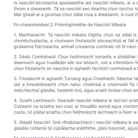
Is nascóirí leictreacha speisialaithe iad nascóirí míleata, ar
throm a sheasamh. Tá na nascóirí seo deartha chun tarchur i
Mar gheall ar a gcumas chun dálaí crua a sheasamh, is cuid ríth
Fo-cheannteideal 2: Príomhghnéithe de Nascóirí Míleata
1. Marthanacht: Tá nascóirí míleata tógtha chun na dálaí i
chomhchodacha, a chuireann friotaíocht eisceachtúil ar fáil 
gcásanna foircneacha, amhail criosanna comhraic nó tír-raon
2. Séalú Comhshaoil: Chun feidhmíocht iontaofa a sholáthar i 
deannach agus truailleáin eile dul isteach, rud a chinntíonn 
chun friotaíocht an nascóra in aghaidh fachtóirí comhshaoil ​​a
3. Friotaíocht in aghaidh Turraing agus Creathadh: Déantar tá
iad a innealtóireacht chun naisc chobhsaí a choinneáil fiú 
meicníochtaí glasála, faoisimh brú, agus sciath breise chun a
4. Sciath Leictreach: Dearadh nascóirí míleata le teicnící sci
Cuireann na sciatha seo cosc ​​ar thruailliú sonraí agus cinntío
casta, nó plátaí sciatha chun feidhmíocht leictreach is fearr 
5. Glasáil Nascóirí: Gné ríthábhachtach i nascóirí míleata is
glasála coitianta tá cúplálacha snáithithe, glais bayonet, agus 