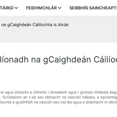
TÁIRGÍ
FEIDHMCHLÁR
SEIRBHÍS SAINCHEAP
 na gCaighdeán Cáilíochta is Airde
líonadh na gCaighdeán Cáilíoc
lána agus iontaofa a chinntiú i dtrealamh agus i gcórais mhíleata éa
 Scrúdaíonn an t-alt seo tábhacht na nascóirí míleata, a bpríomh
ochta a gcaithfidh na nascóirí seo cloí leo agus a dtábhacht in oibríoc