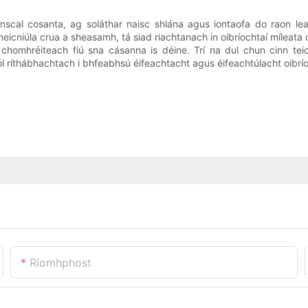
onscal cosanta, ag soláthar naisc shlána agus iontaofa do raon l
icniúla crua a sheasamh, tá siad riachtanach in oibríochtaí míleata cri
homhréiteach fiú sna cásanna is déine. Trí na dul chun cinn teicn
ról ríthábhachtach i bhfeabhsú éifeachtacht agus éifeachtúlacht oibrí
Ríomhphost