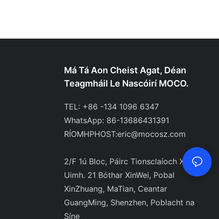
Má Tá Aon Cheist Agat, Déan
Teagmháil Le Nascóirí MOCO.
TEL: +86 -134 1096 6347
WhatsApp: 86-13686431391
RÍOMHPHOST:
eric@mocosz.com
2/F 1ú Bloc, Páirc Tionsclaíoch XinHao,
Uimh. 21 Bóthar XinWei, Pobal
XinZhuang, MaTian, ​​Ceantar
GuangMing, Shenzhen, Poblacht na
Síne