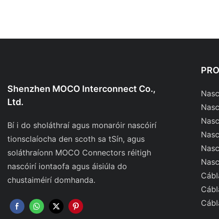
PR
Shenzhen MOCO Interconnect Co.,
Nasc
Ltd.
Nasc
Nasc
Bí i do sholáthraí agus monaróir nascóirí
Nascó
tionsclaíocha den scoth sa tSín, agus
Nasc
soláthraíonn MOCO Connectors réitigh
Nasc
nascóirí iontaofa agus áisiúla do
Cábl
chustaiméirí domhanda.
Cábl
Cábl