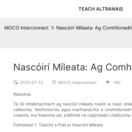
TEACH ALTRANAIS
MOCO Interconnect
Nascóirí Míleata: Ag Comhlíonadh
Nascóirí Míleata: Ag Comh
2023-07-12
MOCO Interconnect
190
Réamhrá:
Tá ról ríthábhachtach ag nascóirí míleata maidir le naisc sh
cáilíochta, feidhmíochta agus marthanachta a chomhlíonadh.
cosanta. Ina theannta sin, pléifimid na caighdeáin cháilíochta d
Fotheideal 1: Tuiscint a fháil ar Nascóirí Míleata