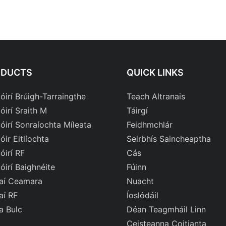
ODUCTS
QUICK LINKS
óirí Brúigh-Tarraingthe
Teach Altranais
óirí Sraith M
Táirgí
óirí Sonraíochta Míleata
Feidhmchlár
ir Eitlíochta
Seirbhís Saincheaptha
óirí RF
Cás
óirí Baighnéite
Fúinn
aí Ceamara
Nuacht
aí RF
Íoslódáil
a Bulc
Déan Teagmháil Linn
Ceisteanna Coitianta