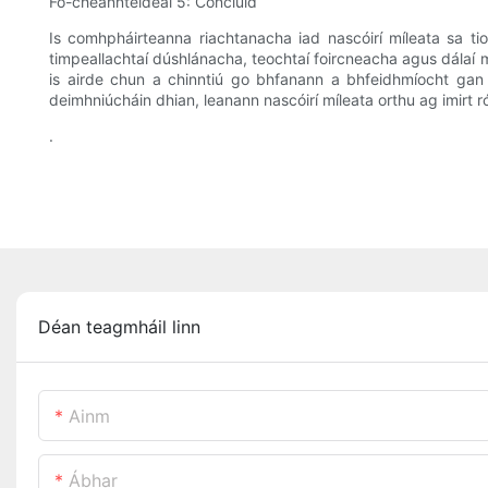
Fo-cheannteideal 5: Conclúid
Is comhpháirteanna riachtanacha iad nascóirí míleata sa ti
timpeallachtaí dúshlánacha, teochtaí foircneacha agus dálaí me
is airde chun a chinntiú go bhfanann a bhfeidhmíocht gan c
deimhniúcháin dhian, leanann nascóirí míleata orthu ag imirt 
.
Déan teagmháil linn
Ainm
Ábhar