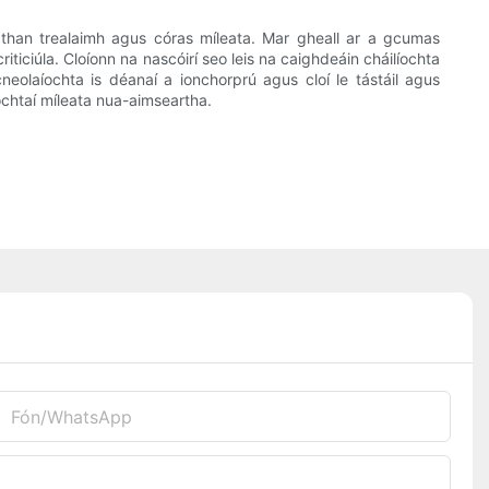
eathan trealaimh agus córas míleata. Mar gheall ar a gcumas
ticiúla. Cloíonn na nascóirí seo leis na caighdeáin cháilíochta
eolaíochta is déanaí a ionchorprú agus cloí le tástáil agus
ochtaí míleata nua-aimseartha.
Fón/whatsApp