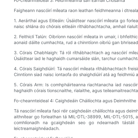
Fo-cheannteideal 3: Feidhmeanna san Earnáil Chosanta
Faigheann nascóirí míleata raon leathan feidhmeanna i dtrea
1. Aerárthaí agus Eitleáin: Úsáidtear nascóirí míleata go forlea
naisc shlána do chórais eitleáin ríthábhachtacha, amhail rialuit
2. Feithiclí Talún: Oibríonn nascóirí míleata in umair, i bhfei
aonaid dáilte cumhachta, rud a chinntíonn oibriú gan bhrisea
3. Córais Chabhlaigh: Tá ról ríthábhachtach ag nascóirí míle
Úsáidtear iad le haghaidh cumarsáide slán, tarchur cumhachta, 
4. Córais Saighdiúirí: Tá nascóirí míleata ríthábhachtach frei
Cinntíonn siad naisc iontaofa do shaighdiúirí atá ag feidhmiú a
5. Córais Arm: Is comhpháirteanna riachtanacha iad nascóirí 
haghaidh córais tionscnaithe, rialaithe, agus teileamaitreach
Fo-cheannteideal 4: Caighdeáin Cháilíochta agus Deimhnithe
Tá nascóirí míleata faoi réir caighdeáin cháilíochta agus deim
aithnítear go forleathan tá MIL-DTL-38999, MIL-DTL-5015, ag
comhlíonadh na gcaighdeán seo go ndearnadh tástáil dh
leictreamaighnéadach.