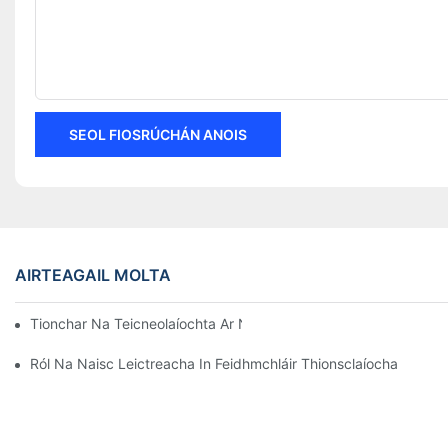
SEOL FIOSRÚCHÁN ANOIS
AIRTEAGAIL MOLTA
Tionchar Na Teicneolaíochta Ar Naisc Leictreacha San Leictreo
Ról Na Naisc Leictreacha In Feidhmchláir Thionsclaíocha