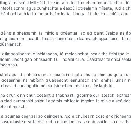
 a dtugtar nascóirí MIL-DTL freisin, atá deartha chun timpeallachtaí 
ontaofa sonraí agus cumhachta a éascú i dtrealamh míleata, rud a ch
ábhachtach iad in aerárthaí míleata, i longa, i bhfeithiclí talún, agu
s déine a sheasamh. Is minic a dhéantar iad ag baint úsáide as áb
in aghaidh creimeadh, teasa, ceimiceán, deannaigh agus taise. Tá na
 dúshlánach.
dtimpeallachtaí dúshlánacha, tá meicníochtaí séalaithe feistithe le n
feidhmiúlacht gan bhriseadh fiú i ndálaí crua. Úsáidtear teicnící sé
 fheabhsú.
stáil agus deimhniú dian ar nascóirí míleata chun a chinntiú go bhfu
i gcásanna ina mbíonn gluaiseacht leanúnach ann, amhail umair nó 
n riosca dícheangailte nó cur isteach comhartha a íoslaghdú.
atha chun cinn chun cosaint a thabhairt i gcoinne cur isteach leictr
nn siad cumarsáid shlán i gcórais mhíleata íogaire. Is minic a úsáidean
a bhaint amach.
 ea a gcumas ceangal go daingean, rud a chuireann cosc ​​ar dhícheang
sásraí laiste dearfacha, rud a chinntíonn nasc cobhsaí le linn creathadh