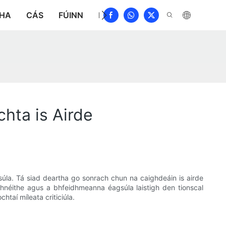
THA
CÁS
FÚINN
NUACHT
ÍOSLÓDÁIL
DÉAN
hta is Airde
gsúla. Tá siad deartha go sonrach chun na caighdeáin is airde
ghnéithe agus a bhfeidhmeanna éagsúla laistigh den tionscal
htaí míleata criticiúla.