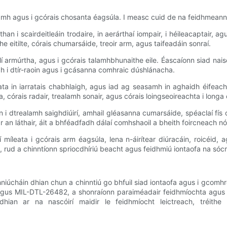
lamh agus i gcórais chosanta éagsúla. I measc cuid de na feidhmeann
than i scairdeitleáin trodaire, in aerárthaí iompair, i héileacaptair, a
he eitilte, córais chumarsáide, treoir arm, agus taifeadáin sonraí.
thiclí armúrtha, agus i gcórais talamhbhunaithe eile. Éascaíonn siad nai
dh i dtír-raoin agus i gcásanna comhraic dúshlánacha.
ata in iarratais chabhlaigh, agus iad ag seasamh in aghaidh éifeach
córais radair, trealamh sonair, agus córais loingseoireachta i longa 
sin i dtrealamh saighdiúirí, amhail gléasanna cumarsáide, spéaclaí fí
r an láthair, áit a bhféadfadh dálaí comhshaoil ​​a bheith foircneach n
míleata i gcórais arm éagsúla, lena n-áirítear diúracáin, roicéid, a
ta, rud a chinntíonn spriocdhíriú beacht agus feidhmiú iontaofa na s
hniúcháin dhian chun a chinntiú go bhfuil siad iontaofa agus i gcomhré
us MIL-DTL-26482, a shonraíonn paraiméadair feidhmíochta agus tást
ian ar na nascóirí maidir le feidhmíocht leictreach, tréithe 