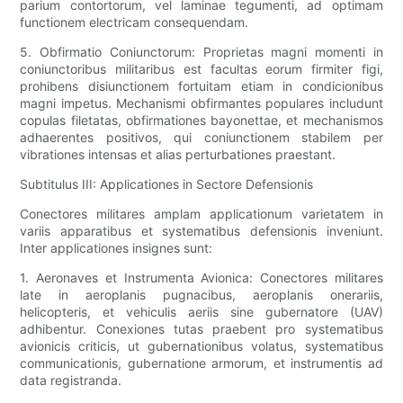
parium contortorum, vel laminae tegumenti, ad optimam
functionem electricam consequendam.
5. Obfirmatio Coniunctorum: Proprietas magni momenti in
coniunctoribus militaribus est facultas eorum firmiter figi,
prohibens disiunctionem fortuitam etiam in condicionibus
magni impetus. Mechanismi obfirmantes populares includunt
copulas filetatas, obfirmationes bayonettae, et mechanismos
adhaerentes positivos, qui coniunctionem stabilem per
vibrationes intensas et alias perturbationes praestant.
Subtitulus III: Applicationes in Sectore Defensionis
Conectores militares amplam applicationum varietatem in
variis apparatibus et systematibus defensionis inveniunt.
Inter applicationes insignes sunt:
1. Aeronaves et Instrumenta Avionica: Conectores militares
late in aeroplanis pugnacibus, aeroplanis onerariis,
helicopteris, et vehiculis aeriis sine gubernatore (UAV)
adhibentur. Conexiones tutas praebent pro systematibus
avionicis criticis, ut gubernationibus volatus, systematibus
communicationis, gubernatione armorum, et instrumentis ad
data registranda.