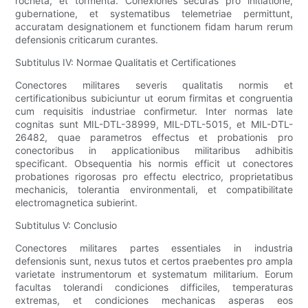
rocheta, et tormenta. Conexiones securas pro initiatione,
gubernatione, et systematibus telemetriae permittunt,
accuratam designationem et functionem fidam harum rerum
defensionis criticarum curantes.
Subtitulus IV: Normae Qualitatis et Certificationes
Conectores militares severis qualitatis normis et
certificationibus subiciuntur ut eorum firmitas et congruentia
cum requisitis industriae confirmetur. Inter normas late
cognitas sunt MIL-DTL-38999, MIL-DTL-5015, et MIL-DTL-
26482, quae parametros effectus et probationis pro
conectoribus in applicationibus militaribus adhibitis
specificant. Obsequentia his normis efficit ut conectores
probationes rigorosas pro effectu electrico, proprietatibus
mechanicis, tolerantia environmentali, et compatibilitate
electromagnetica subierint.
Subtitulus V: Conclusio
Conectores militares partes essentiales in industria
defensionis sunt, nexus tutos et certos praebentes pro ampla
varietate instrumentorum et systematum militarium. Eorum
facultas tolerandi condiciones difficiles, temperaturas
extremas, et condiciones mechanicas asperas eos