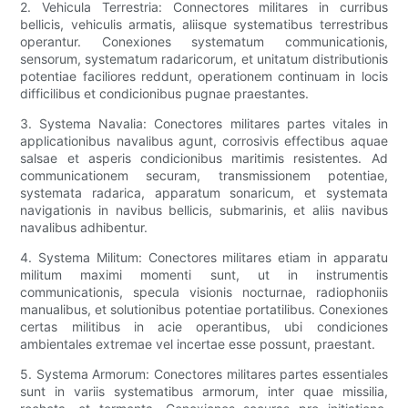
2. Vehicula Terrestria: Connectores militares in curribus
bellicis, vehiculis armatis, aliisque systematibus terrestribus
operantur. Conexiones systematum communicationis,
sensorum, systematum radaricorum, et unitatum distributionis
potentiae faciliores reddunt, operationem continuam in locis
difficilibus et condicionibus pugnae praestantes.
3. Systema Navalia: Conectores militares partes vitales in
applicationibus navalibus agunt, corrosivis effectibus aquae
salsae et asperis condicionibus maritimis resistentes. Ad
communicationem securam, transmissionem potentiae,
systemata radarica, apparatum sonaricum, et systemata
navigationis in navibus bellicis, submarinis, et aliis navibus
navalibus adhibentur.
4. Systema Militum: Conectores militares etiam in apparatu
militum maximi momenti sunt, ut in instrumentis
communicationis, specula visionis nocturnae, radiophoniis
manualibus, et solutionibus potentiae portatilibus. Conexiones
certas militibus in acie operantibus, ubi condiciones
ambientales extremae vel incertae esse possunt, praestant.
5. Systema Armorum: Conectores militares partes essentiales
sunt in variis systematibus armorum, inter quae missilia,