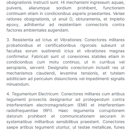
obsignationis instructi sunt. Hi mechanismi ingressum aquae,
pulveris, aliarumque sordium prohibent, functionem
continuam etiam in condicionibus asperis praestantes. Variae
rationes obsignationis, ut anuli O, obturamenta, et impletio
epoxy, adhibentur ad resistentiam connectoris contra
factores ambientales augendam.
3. Resistentia ad Ictus et Vibrationes: Conectores militares
probationibus et certificationibus rigorosis subeunt ut
facultas eorum sustinendi ictus et vibrationes magnas
confirmetur. Fabricati sunt ut conexiones stabiles etiam in
condicionibus cum motu continuo, ut in curribus vel
aeroplanis, servent. Designatio conectorum includit res ut
mechanismos claudendi, levamina tensionis, et tutelam
additiciam ad periculum disiunctionis vel impedimenti signalis
minuendum.
4. Tegumentum Electricum: Conectores militares cum artibus
tegumenti provectis designantur ad protegendum contra
interferentiam electromagneticam (EMI) et interferentiam
radiofrequentiae (RFI). Haec tegumenta corruptionem
datorum prohibent et communicationem securam in
systematibus militaribus sensibilibus praestant. Conectores
saepe artibus tegumenti utuntur, ut testae metallicae, funes