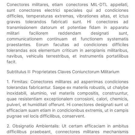
Conectores militares, etiam conectores MIL-DTL appellati,
sunt conectores electrici speciales qui ad condiciones
difficiles, temperaturas extremas, vibrationes altas, et ictus
graves tolerandos fabricati sunt. Hi conectores ad
transmissionem datorum et potentiae fidam in apparatu
militari faciliorem reddendam designati sunt,
communicationem continuam et functionem systematis
praestantes. Eorum facultas ad condiciones difficiles
tolerandas eos elementum criticum in aeroplanis militaribus,
navibus, vehiculis terrestribus, et instrumentis portatilibus
facit.
Subtitulus II: Proprietates Claves Coniunctorum Militarium
1. Firmitas: Conectores militares ad asperrimas condiciones
tolerandas fabricantur. Saepe ex materiis robustis, ut chalybe
inoxidabili, aluminio, vel materiis compositis, construuntur,
quae resistentiam exceptionalem corrosioni, calori, chemicis,
pulveri, et humiditati offerunt. Hi conectores designati sunt ut
efficaciam suam etiam in condicionibus extremis, ut in campis
pugnae vel locis difficilibus, conservent.
2. Obsignatio Ambientalis: Ut certam efficaciam in ambitus
difficilibus praebeant, connectores militares mechanismis