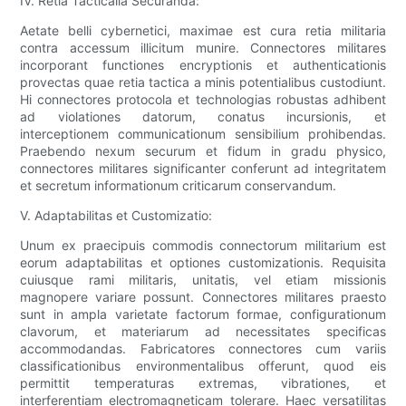
IV. Retia Tacticalia Securanda:
Aetate belli cybernetici, maximae est cura retia militaria
contra accessum illicitum munire. Connectores militares
incorporant functiones encryptionis et authenticationis
provectas quae retia tactica a minis potentialibus custodiunt.
Hi connectores protocola et technologias robustas adhibent
ad violationes datorum, conatus incursionis, et
interceptionem communicationum sensibilium prohibendas.
Praebendo nexum securum et fidum in gradu physico,
connectores militares significanter conferunt ad integritatem
et secretum informationum criticarum conservandum.
V. Adaptabilitas et Customizatio:
Unum ex praecipuis commodis connectorum militarium est
eorum adaptabilitas et optiones customizationis. Requisita
cuiusque rami militaris, unitatis, vel etiam missionis
magnopere variare possunt. Connectores militares praesto
sunt in ampla varietate factorum formae, configurationum
clavorum, et materiarum ad necessitates specificas
accommodandas. Fabricatores connectores cum variis
classificationibus environmentalibus offerunt, quod eis
permittit temperaturas extremas, vibrationes, et
interferentiam electromagneticam tolerare. Haec versatilitas