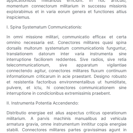
applicationibus militaribus efficiunt. In hoc articulo,
momentum connectorum militarium in successu missionis
explorabimus et in varia eorum genera et functiones altius
inspiciemus.
I. Spina Systematum Communicationis:
In omni missione militari, communicatio efficax et certa
omnino necessaria est. Conectores militares quasi spina
dorsalis multorum systematum communicationis funguntur,
translationem datorum inter varia instrumenta sine
interruptione faciliorem reddentes. Sive radios, sive retia
telecommunicationum, sive apparatum vigilantiae
connectendo agitur, conectores militares fluxum continuum
informationum criticarum in acie praestant. Designo robusto
et resistentia factoribus environmentalibus ut humiditate,
pulvere, et ictu, hi conectores communicationem sine
interruptione in condicionibus extremissimis praebent.
II. Instrumenta Potentia Accendendo:
Distributio energiae est alius aspectus criticus operationum
militarium. A parvis machinis manualibus ad vehicula
armatura gravia, omne instrumentum innititur copia energiae
stabili. Connectores militares partes gravissimas agunt in