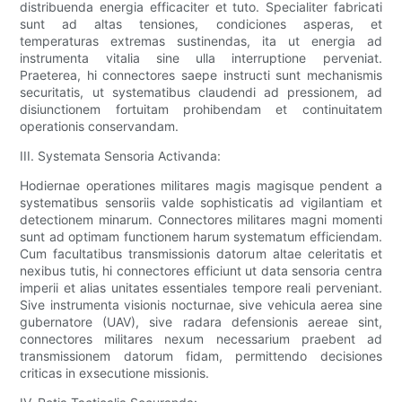
distribuenda energia efficaciter et tuto. Specialiter fabricati
sunt ad altas tensiones, condiciones asperas, et
temperaturas extremas sustinendas, ita ut energia ad
instrumenta vitalia sine ulla interruptione perveniat.
Praeterea, hi connectores saepe instructi sunt mechanismis
securitatis, ut systematibus claudendi ad pressionem, ad
disiunctionem fortuitam prohibendam et continuitatem
operationis conservandam.
III. Systemata Sensoria Activanda:
Hodiernae operationes militares magis magisque pendent a
systematibus sensoriis valde sophisticatis ad vigilantiam et
detectionem minarum. Connectores militares magni momenti
sunt ad optimam functionem harum systematum efficiendam.
Cum facultatibus transmissionis datorum altae celeritatis et
nexibus tutis, hi connectores efficiunt ut data sensoria centra
imperii et alias unitates essentiales tempore reali perveniant.
Sive instrumenta visionis nocturnae, sive vehicula aerea sine
gubernatore (UAV), sive radara defensionis aereae sint,
connectores militares nexum necessarium praebent ad
transmissionem datorum fidam, permittendo decisiones
criticas in exsecutione missionis.