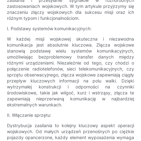
zasilania i przesyłanie sygnałów w różnorodnych
zastosowaniach wojskowych. W tym artykule przyjrzymy się
znaczeniu złączy wojskowych dla sukcesu misji oraz ich
różnym typom i funkcjonalnościom.
I. Podstawy systemów komunikacyjnych:
W każdej misji wojskowej skuteczna i niezawodna
komunikacja jest absolutnie kluczowa. Złącza wojskowe
stanowią podstawę wielu systemów komunikacyjnych,
umożliwiając bezproblemowy transfer danych między
różnymi urządzeniami. Niezależnie od tego, czy chodzi o
połączenie radiotelefonów, sieci telekomunikacyjnych, czy
sprzętu obserwacyjnego, złącza wojskowe zapewniają ciągły
przepływ kluczowych informacji na polu walki. Dzięki
wytrzymałej konstrukcji i odporności na czynniki
środowiskowe, takie jak wilgoć, kurz i wstrząsy, złącza te
zapewniają nieprzerwaną komunikację w najbardziej
ekstremalnych warunkach.
II. Włączanie sprzętu:
Dystrybucja zasilania to kolejny kluczowy aspekt operacji
wojskowych. Od małych urządzeń przenośnych po ciężkie
pojazdy opancerzone, każdy element wyposażenia wymaga