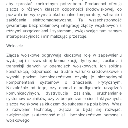
aby sprostać konkretnym potrzebom. Producenci oferują
złącza o różnych klasach odporności środowiskowej, co
pozwala im wytrzymać ekstremalne temperatury, wibracje i
zakłócenia elektromagnetyczne. Ta wszechstronność
gwarantuje bezproblemową integrację złączy wojskowych z
różnymi urządzeniami i systemami, zwiększając tym samym
interoperacyjność i minimalizując przestoje.
Wniosek:
Złącza wojskowe odgrywają kluczową rolę w zapewnieniu
wydajnej i niezawodnej komunikacji, dystrybucji zasilania i
transmisji danych w operacjach wojskowych. Ich solidna
konstrukcja, odporność na trudne warunki środowiskowe i
wysoki poziom bezpieczeństwa czynią je niezbędnymi
komponentami systemów o znaczeniu krytycznym.
Niezależnie od tego, czy chodzi o podłączanie urządzeń
komunikacyjnych, dystrybucję zasilania, uruchamianie
systemów czujników, czy zabezpieczanie sieci taktycznych,
złącza wojskowe są kluczem do sukcesu na polu bitwy. Wraz
z rozwojem technologii, złącza te będą się rozwijać,
zwiększając skuteczność misji i bezpieczeństwo personelu
wojskowego.