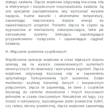
stałego zasilania. Złącza wojskowe odgrywają kluczową rolę
w efektywnym i bezpiecznym rozprowadzaniu zasilania. Są
one specjalnie zaprojektowane, aby wytrzymać wysokie
napięcia, trudne warunki i ekstremalne temperatury,
zapewniając nieprzerwany dopływ energii do
najważniejszych urządzeń. Ponadto złącza te często są
wyposażone w mechanizmy zabezpieczające, takie jak
zatrzaskowe systemy blokujące, zapobiegające
przypadkowemu rozłączeniu i zapewniające ciągłość
działania.
III. Włączanie systemów czujnikowych:
Współczesne operacje wojskowe w coraz większym stopniu
opierają się na wysoce zaawansowanych systemach
sensorycznych do obserwacji i wykrywania zagrożeń. Złącza
wojskowe odgrywają kluczową rolę w zapewnieniu
optymalnego funkcjonowania tych systemów. Dzięki
możliwości szybkiej transmisji danych i bezpiecznym
połączeniom, złącza te zapewniają, że dane z czujników
docierają do centrów dowodzenia i innych kluczowych
jednostek w czasie rzeczywistym. Niezależnie od tego, czy
chodzi o noktowizory, bezzałogowe statki powietrzne (UAV),
czy radary obrony powietrznej, złącza wojskowe zapewniają