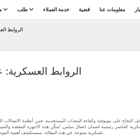
ار
معلومات عنا
قضية
خدمة العملاء
طلب
م
الروابط ال
الروابط العسكرية: 
قف النجاح على موثوقية وكفاءة المعدات المستخدمة. فمن أنظمة الاتصالات الم
كرية كعناصر رئيسية لضمان اتصال سلس. تُمكّن هذه الأجهزة المعقدة والمتينة
عسكرية متنوعة. في هذه المقالة، سنستكشف أهمية الموصلات العسكرية في نجاح المهمة، ونتعمق في أنواعها ووظائفها المختلفة.