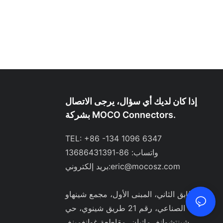
إذا كان لديك أي سؤال، يرجى الاتصال
بشركة MOCO Connectors.
TEL: +86 -134 1096 6347
واتساب: 86-13686431391
eric@mocosz.com
بريد إلكتروني:
الطابق الثاني، المبنى الأول، مجمع شينهاو
الصناعي، رقم 21 طريق شينوي، حي
شينتشوانغ، ماتيان، مقاطعة غوانغمينغ،