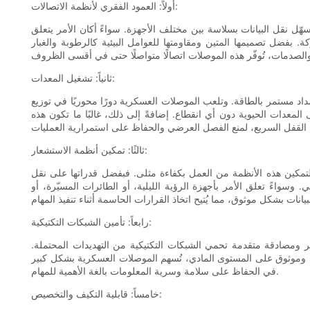
أولاً: العمود الفقري لأنظمة الاتصالات:
سهّل نقل البيانات بسلاسة بين مختلف الأجهزة. سواءً أكان الأمر يتعلق
 بفضل تصميمها المتين ومقاومتها للعوامل البيئية كالرطوبة والغبار
ثانياً: تشغيل المعدات:
إمداد مستمر بالطاقة. وتلعب الموصلات العسكرية دورًا محوريًا في توزيع
لمعدات الحيوية دون أي انقطاع. إضافةً إلى ذلك، غالبًا ما تكون هذه
ثالثًا: تمكين أنظمة الاستشعار:
لتمكين هذه الأنظمة من العمل بكفاءة مثلى. فبفضل قدراتها على نقل
وسواءً تعلق الأمر بأجهزة الرؤية الليلية، أو الطائرات المسيّرة، أو
رابعاً: تأمين الشبكات التكتيكية:
ر ومصادقة متقدمة تحمي الشبكات التكتيكية من التهديدات المحتملة.
ن وموثوق على المستوى المادي، تُسهم الموصلات العسكرية بشكل كبير
في الحفاظ على سلامة وسرية المعلومات بالغة الأهمية للمهام.
خامساً: قابلية التكيف والتخصيص: