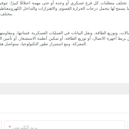
 تختلف متطلبات كل فرع عسكري أو وحدة أو حتى مهمة اختلافًا كبيرًا. تتوف
مما يسمح لها بتحمل درجات الحرارة القصوى والاهتزازات والتداخل الكهرومغنا
مختلف المعدات والأنظمة، مما يعزز التوافق التشغيلي ويقلل من وقت التوقف.
ت، وتوزيع الطاقة، ونقل البيانات في العمليات العسكرية. فمتانتها، ومقاومتها 
لق بربط أجهزة الاتصال، أو توزيع الطاقة، أو تمكين أنظمة الاستشعار، أو تأمي
المعركة. ومع استمرار تطور التكنولوجيا، ستواصل هذه الموصلات تطورها، مما يعزز فعالية المهام وسلامة الأفراد العسكريين.
بريد إلكتروني