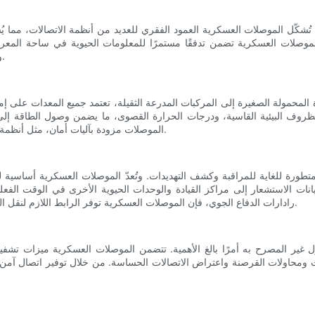
. تُشكّل الموصلات العسكرية العمود الفقري للعديد من أنظمة الاتصالات، مما يُ
الموصلات العسكرية تضمن تدفقًا مستمرًا للمعلومات الحيوية في ساحة المعركة.
والصدمات، تُوفّر هذه الموصلات اتصالًا متواصلًا حتى في أقسى الظروف.
جهزة المحمولة الصغيرة إلى المركبات المدرعة الثقيلة، تعتمد جميع المعدات على 
لظروف البيئية القاسية، ودرجات الحرارة القصوى، ما يضمن وصول الطاقة إلى ا
الموصلات مزودة بآليات أمان، مثل أنظمة القفل السريع، لمنع الفصل العرضي والحفاظ على استمرارية العمليات.
تطورة للغاية للمراقبة وكشف التهديدات. وتُعدّ الموصلات العسكرية أساسية 
نات الاستشعار إلى مراكز القيادة والوحدات الحيوية الأخرى في الوقت الفعلي. 
رادارات الدفاع الجوي، فإن الموصلات العسكرية توفر الرابط اللازم لنقل البيانات بشكل موثوق، مما يُتيح اتخاذ القرارات الحاسمة أثناء تنفيذ المهام.
 غير المصرح به أمرًا بالغ الأهمية. تتضمن الموصلات العسكرية ميزات تشفي
نات ومحاولات القرصنة واعتراض الاتصالات الحساسة. من خلال توفير اتصال آم