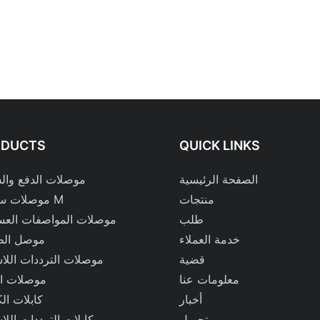
ODUCTS
QUICK LINKS
الصفحة الرئيسية
موصلات الدفع وا
منتجات
موصلات سلسلة M
طلب
موصلات المواصفات العس
خدمة العملاء
موصل الط
قضية
موصلات الترددات اللا
معلومات عنا
موصلات ال
أخبار
كابلات الك
تحميل
كابلات الترددات اللا